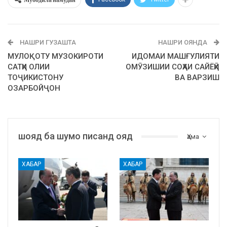
НАШРИ ГУЗАШТА
НАШРИ ОЯНДА
МУЛОҚОТУ МУЗОКИРОТИ
ИДОМАИ МАШҒУЛИЯТИ
САТҲИ ОЛИИ
ОМӮЗИШИИ СОҲАИ САЙЁҲӢ
ТОҶИКИСТОНУ
ВА ВАРЗИШ
ОЗАРБОЙҶОН
шояд ба шумо писанд ояд
Ҳама
ХАБАР
ХАБАР