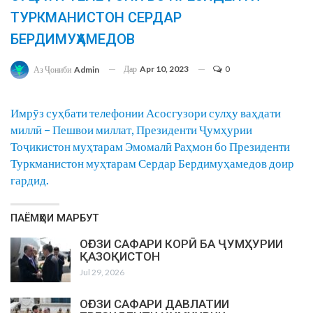
ТУРКМАНИСТОН СЕРДАР
БЕРДИМУҲАМЕДОВ
Дар
Apr 10, 2023
0
Аз Ҷониби
Admin
Имрӯз суҳбати телефонии Асосгузори сулҳу ваҳдати
миллӣ – Пешвои миллат, Президенти Ҷумҳурии
Тоҷикистон муҳтарам Эмомалӣ Раҳмон бо Президенти
Туркманистон муҳтарам Сердар Бердимуҳамедов доир
гардид.
ПАЁМҲОИ МАРБУТ
ОҒОЗИ САФАРИ КОРӢ БА ҶУМҲУРИИ
ҚАЗОҚИСТОН
Jul 29, 2026
ОҒОЗИ САФАРИ ДАВЛАТИИ