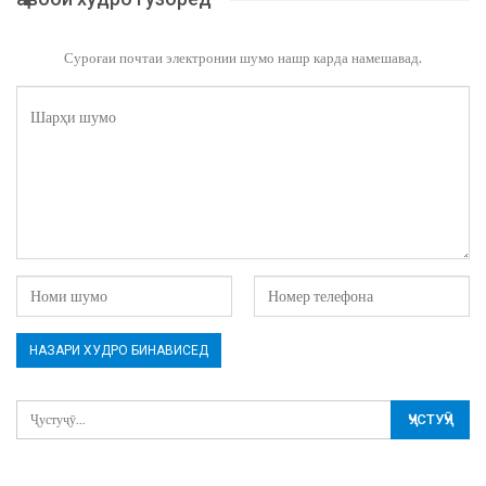
Суроғаи почтаи электронии шумо нашр карда намешавад.