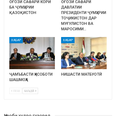
ОҒОЗИ САФАРИ КОРӢ
ОҒОЗИ САФАРИ
БА ҶУМҲУРИИ
ДАВЛАТИИ
ҚАЗОҚИСТОН
ПРЕЗИДЕНТИ ҶУМҲУРИИ
ТОҶИКИСТОН ДАР
МУҒУЛИСТОН ВА
МАРОСИМИ…
ХАБАР
ХАБАР
ҶАМЪБАСТИ ҲИСОБОТИ
НИШАСТИ МАТБУОТӢ
ШАШМОҲА
ПЕШ
БАЪДӢ
Ҷавоби худро гузоред