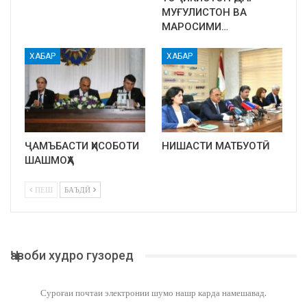
МУҒУЛИСТОН ВА
МАРОСИМИ…
ХАБАР
ХАБАР
ҶАМЪБАСТИ ҲИСОБОТИ
НИШАСТИ МАТБУОТӢ
ШАШМОҲА
ПЕШ
БАЪДӢ
Ҷавоби худро гузоред
Суроғаи почтаи электронии шумо нашр карда намешавад.