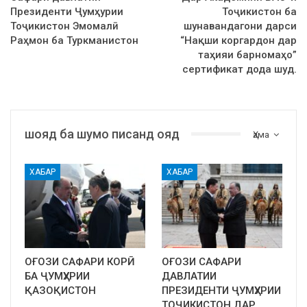
Президенти Ҷумҳурии
Тоҷикистон ба
Тоҷикистон Эмомалӣ
шунавандагони дарси
Раҳмон ба Туркманистон
“Нақши коргардон дар
таҳияи барномаҳо”
сертификат дода шуд.
шояд ба шумо писанд ояд
Ҳама
ХАБАР
ХАБАР
ОҒОЗИ САФАРИ КОРӢ
ОҒОЗИ САФАРИ
БА ҶУМҲУРИИ
ДАВЛАТИИ
ҚАЗОҚИСТОН
ПРЕЗИДЕНТИ ҶУМҲУРИИ
ТОҶИКИСТОН ДАР