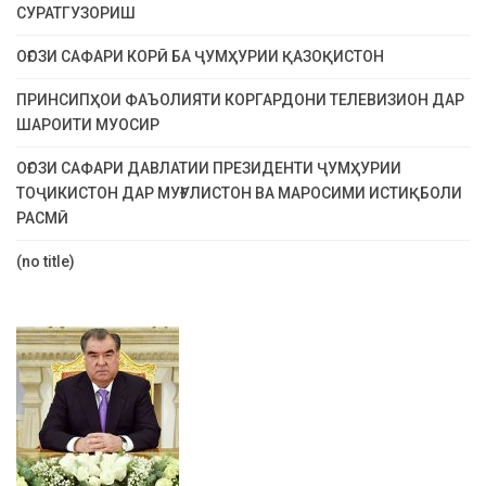
СУРАТГУЗОРИШ
ОҒОЗИ САФАРИ КОРӢ БА ҶУМҲУРИИ ҚАЗОҚИСТОН
ПРИНСИПҲОИ ФАЪОЛИЯТИ КОРГАРДОНИ ТЕЛЕВИЗИОН ДАР
ШАРОИТИ МУОСИР
ОҒОЗИ САФАРИ ДАВЛАТИИ ПРЕЗИДЕНТИ ҶУМҲУРИИ
ТОҶИКИСТОН ДАР МУҒУЛИСТОН ВА МАРОСИМИ ИСТИҚБОЛИ
РАСМӢ
(no title)