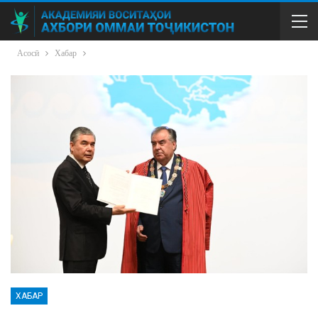
Асосӣ
Хабар
ХАБАР