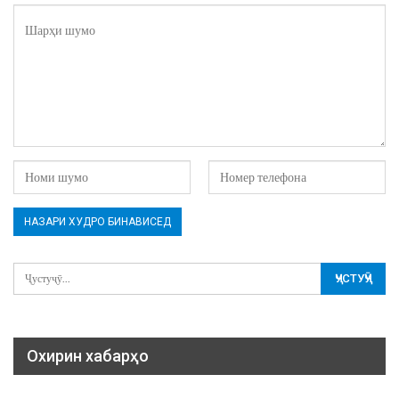
Охирин хабарҳо