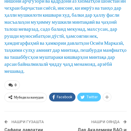
нишони арҷгузорӣ ва қадрдонӣ аз хизматҳои шоистаи ин
чеҳраи барҷастаи сиёсӣ, инсоне, ки имрӯз на танҳо дар
ҳалли мушкилоти кишвари худ, балки дар ҳаллу фасли
масъалаҳои муҳимму мушкили минтақавӣ ва ҷаҳонӣ
талош меварзад, садо баланд мекунад, махсусан, дар
рушди муносибатҳои дӯстӣ, ҳамсоягии нек,
ҳамдигарфаҳмӣ ва ҳамкории давлатҳои Осиёи Марказӣ,
таҳкими сулҳу амният дар минтақа, пешбурди манфиатҳо
ва ташаббусҳои муштараки кишварҳои минтақа дар
арсаи байналмилалӣ ҷидду ҷаҳд менамояд, арзёбӣ
мешавад.
0
Мубодила намудан
Facebook
Twitter
НАШРИ ГУЗАШТА
НАШРИ ОЯНДА
Сафари давлатии
Дар Академияи ВАО-и