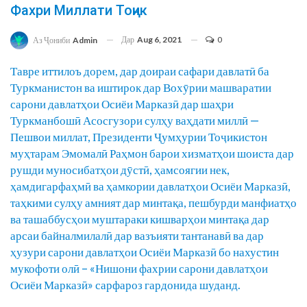
Фахри Миллати Тоҷик
Дар
Aug 6, 2021
0
Аз Ҷониби
Admin
Тавре иттилоъ дорем, дар доираи сафари давлатӣ ба
Туркманистон ва иштирок дар Вохӯрии машваратии
сарони давлатҳои Осиёи Марказӣ дар шаҳри
Туркманбошӣ Асосгузори сулҳу ваҳдати миллӣ —
Пешвои миллат, Президенти Ҷумҳурии Тоҷикистон
муҳтарам Эмомалӣ Раҳмон барои хизматҳои шоиста дар
рушди муносибатҳои дӯстӣ, ҳамсоягии нек,
ҳамдигарфаҳмӣ ва ҳамкории давлатҳои Осиёи Марказӣ,
таҳкими сулҳу амният дар минтақа, пешбурди манфиатҳо
ва ташаббусҳои муштараки кишварҳои минтақа дар
арсаи байналмилалӣ дар вазъияти тантанавӣ ва дар
ҳузури сарони давлатҳои Осиёи Марказӣ бо нахустин
мукофоти олӣ – «Нишони фахрии сарони давлатҳои
Осиёи Марказӣ» сарфароз гардонида шуданд.