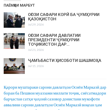
ПАЁМҲОИ МАРБУТ
ОҒОЗИ САФАРИ КОРӢ БА ҶУМҲУРИИ
ҚАЗОҚИСТОН
Jul 29, 2026
ОҒОЗИ САФАРИ ДАВЛАТИИ
ПРЕЗИДЕНТИ ҶУМҲУРИИ
ТОҶИКИСТОН ДАР…
Jul 21, 2026
ҶАМЪБАСТИ ҲИСОБОТИ ШАШМОҲА
Jul 15, 2026
Қарори муштараки сарони давлатҳои Осиёи Марказӣ дар
бораи ба Пешвои муаззами миллати тоҷик, сиёсатмадори
барҷастаи сатҳи ҷаҳонӣ сазовор донистани мукофоти
аввалини сарони давлатҳои Осиёи Марказӣ воқеан ҳам