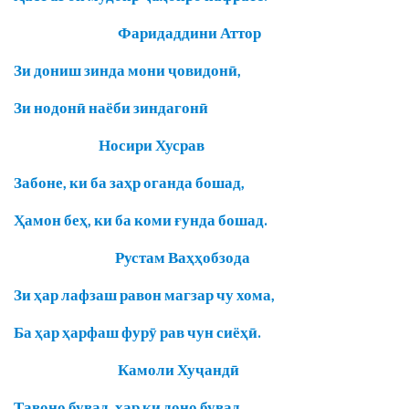
Фаридаддини Аттор
Зи дониш зинда мони ҷовидонӣ,
Зи нодонӣ наёби зиндагонӣ
Носири Хусрав
Забоне, ки ба заҳр оганда бошад,
Ҳамон беҳ, ки ба коми ғунда бошад.
Рустам Ваҳҳобзода
Зи ҳар лафзаш равон магзар чу хома,
Ба ҳар ҳарфаш фурӯ рав чун сиёҳӣ.
Камоли Хуҷандӣ
Тавоно бувад, ҳар ки доно бувад,