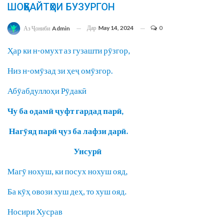
ШОҲБАЙТҲОИ БУЗУРГОН
Дар
May 14, 2024
0
Аз Ҷониби
Admin
Ҳар ки н-омухт аз гузашти рӯзгор,
Низ н-омӯзад зи ҳеҷ омӯзгор.
Абӯабдуллоҳи Рӯдакӣ
Чу ба одамӣ ҷуфт гардад парӣ,
Нагӯяд парӣ ҷуз ба лафзи дарӣ.
Унсурӣ
Магӯ нохуш, ки посух нохуш ояд,
Ба кӯҳ овози хуш деҳ, то хуш ояд.
Носири Хусрав