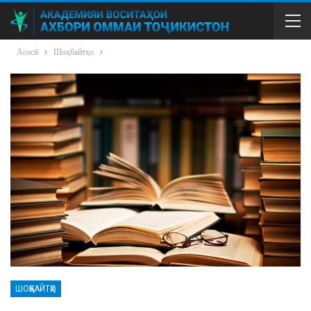
Асосӣ
Шоҳбайтҳо
ШОҲБАЙТҲО