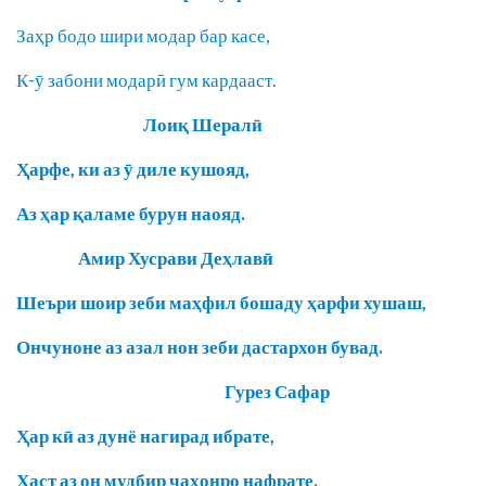
Заҳр бодо шири модар бар касе,
К-ӯ забони модарӣ гум кардааст.
Лоиқ
Шералӣ
Ҳарфе, ки аз ӯ диле кушояд,
Аз ҳар қаламе бурун наояд.
Амир Хусрави Деҳлавӣ
Шеъри шоир зеби маҳфил бошаду ҳарфи хушаш,
Ончуноне аз азал нон зеби дастархон бувад.
Гурез Сафар
Ҳар кӣ аз дунё нагирад ибрате,
Ҳаст аз он мудбир ҷаҳонро нафрате.