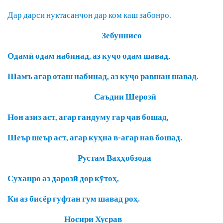
Дар дарси нуктасанҷон дар ком каш забонро.
Зебуннисо
Одамӣ одам набинад, аз куҷо одам шавад,
Шамъ агар оташ набинад, аз куҷо равшан шавад.
Саъдии Шерозӣ
Нон азиз аст, агар гандуму гар ҷав бошад,
Шеър шеър аст, агар куҳна в-агар нав бошад.
Рустам Ваҳҳобзода
Суханро аз дарозӣ дор кӯтоҳ,
Ки аз бисёр гуфтан гум шавад роҳ.
Носири Хусрав