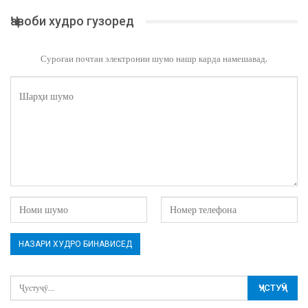
Ҷавоби худро гузоред
Суроғаи почтаи электронии шумо нашр карда намешавад.