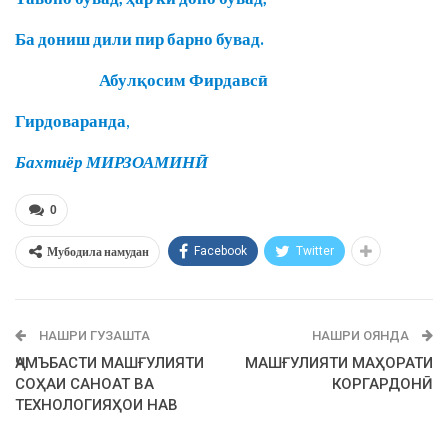
Ба дониш дили пир барно бувад.
Абулқосим Фирдавсӣ
Гирдоваранда
,
Бахтиёр МИРЗОАМИНӢ
0
Мубодила намудан
Facebook
Twitter
НАШРИ ГУЗАШТА
НАШРИ ОЯНДА
ҶАМЪБАСТИ МАШҒУЛИЯТИ
МАШҒУЛИЯТИ МАҲОРАТИ
СОҲАИ САНОАТ ВА
КОРГАРДОНӢ
ТЕХНОЛОГИЯҲОИ НАВ