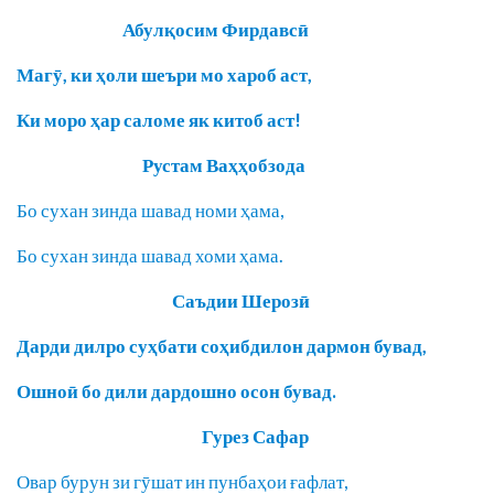
Абулқосим Фирдавсӣ
Магӯ, ки ҳоли шеъри мо хароб аст,
Ки моро ҳар саломе як китоб аст!
Рустам Ваҳҳобзода
Бо сухан зинда шавад номи ҳама,
Бо сухан зинда шавад хоми ҳама.
Саъдии Шерозӣ
Дарди дилро суҳбати соҳибдилон дармон бувад,
Ошноӣ бо дили дардошно осон бувад.
Гурез Сафар
Овар бурун зи гӯшат ин пунбаҳои ғафлат,