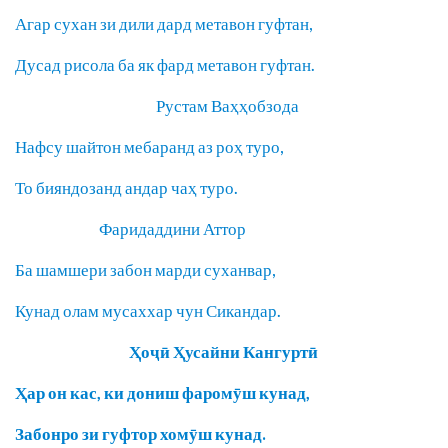
Агар сухан зи дили дард метавон гуфтан,
Дусад рисола ба як фард метавон гуфтан.
Рустам Ваҳҳобзода
Нафсу шайтон мебаранд аз роҳ туро,
То бияндозанд андар чаҳ туро.
Фаридаддини Аттор
Ба шамшери забон марди суханвар,
Кунад олам мусаххар чун Сикандар.
Ҳоҷӣ Ҳусайни Кангуртӣ
Ҳар он кас, ки дониш фаромӯш кунад,
Забонро зи гуфтор хомӯш кунад.