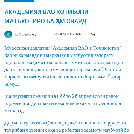
АКАДЕМИЯИ ВАО КОТИБОНИ
МАТБУОТИРО БА ҲАМ ОВАРД
Дар
Apr 23, 2024
0
Аз Ҷониби
Admin
Муассисаи давлатии “Академияи ВАО-и Тоҷикистон”
барои кормандони марказҳои матбуотии вазорату
идораҳои мақомоти маҳаллӣ, кумитаҳо ва хадамотҳои
давлатӣ машғулияти омӯзиширо дар мавзуи “Робитаи
маркаҳзои матбуотӣ бо воситаҳои ахбори омма” доир
намуд.
Машғулияти омӯзишӣ аз 22 то 26 апрели соли равон
идома ёфта, дар шакли назариявию амалӣ гузаронида
мешавад.
Дар машғулияти омӯзишӣ усулҳои навини хабаррасонӣ,
таҷрибаи ҷаҳонии соҳа ва робитаи хадамоти матбуотӣ бо