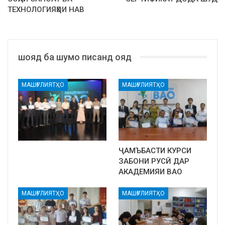
ТЕХНОЛОГИЯҲОИ НАВ
шояд ба шумо писанд ояд
МАШҒУЛИЯТҲО
МАШҒУЛИЯТҲО
ҶАМЪБАСТИ КУРСИ
ЗАБОНИ РУСӢ ДАР
АКАДЕМИЯИ ВАО
МАШҒУЛИЯТҲО
МАШҒУЛИЯТҲО