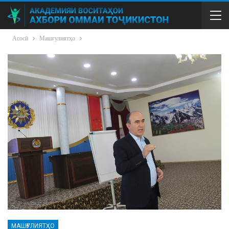
Асосӣ
Машғулиятҳо
МАШҒУЛИЯТҲО