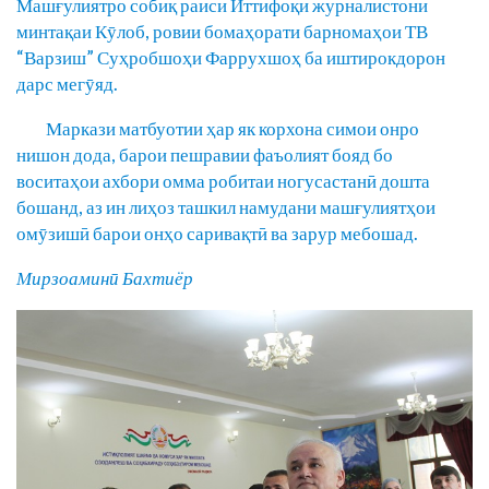
Машғулиятро собиқ раиси Иттифоқи журналистони
минтақаи Кӯлоб, ровии бомаҳорати барномаҳои ТВ
“Варзиш” Суҳробшоҳи Фаррухшоҳ ба иштирокдорон
дарс мегӯяд.
Маркази матбуотии ҳар як корхона симои онро
нишон дода, барои пешравии фаъолият бояд бо
воситаҳои ахбори омма робитаи ногусастанӣ дошта
бошанд, аз ин лиҳоз ташкил намудани машғулиятҳои
омӯзишӣ барои онҳо саривақтӣ ва зарур мебошад.
Мирзоаминӣ Бахтиёр