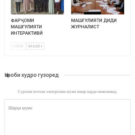
ФАРҶОМИ
МАШҒУЛИЯТИ ДИДИ
МАШҒУЛИЯТИ
ЖУРНАЛИСТ
ИНТЕРАКТИВӢ
ПЕШ
БАЪДӢ
Ҷавоби худро гузоред
Суроғаи почтаи электронии шумо нашр карда намешавад.