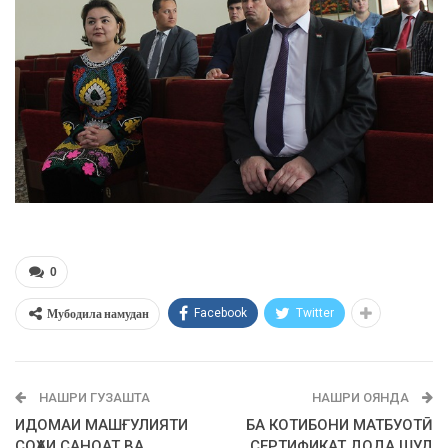
0
Мубодила намудан
Facebook
Twitter
НАШРИ ГУЗАШТА
НАШРИ ОЯНДА
ИДОМАИ МАШҒУЛИЯТИ
БА КОТИБОНИ МАТБУОТӢ
СОҲАИ САНОАТ ВА
СЕРТИФИКАТ ДОДА ШУД