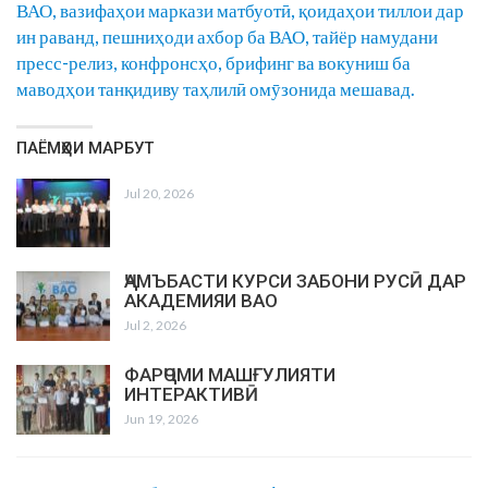
ВАО, вазифаҳои маркази матбуотӣ, қоидаҳои тиллои дар
ин раванд, пешниҳоди ахбор ба ВАО, тайёр намудани
пресс-релиз, конфронсҳо, брифинг ва вокуниш ба
маводҳои танқидиву таҳлилӣ омӯзонида мешавад.
ПАЁМҲОИ МАРБУТ
Jul 20, 2026
ҶАМЪБАСТИ КУРСИ ЗАБОНИ РУСӢ ДАР
АКАДЕМИЯИ ВАО
Jul 2, 2026
ФАРҶОМИ МАШҒУЛИЯТИ
ИНТЕРАКТИВӢ
Jun 19, 2026