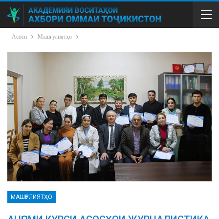
Асосӣ
Машғулиятҳо
МАШҒУЛИЯТҲО