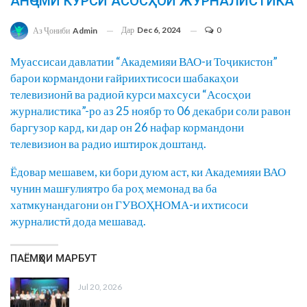
АНҶОМИ КУРСИ АСОСҲОИ ЖУРНАЛИСТИКА
Дар
Dec 6, 2024
0
Аз Ҷониби
Admin
Муассисаи давлатии “Академияи ВАО-и Тоҷикистон”
барои кормандони ғайриихтисоси шабакаҳои
телевизионӣ ва радиоӣ курси махсуси “Асосҳои
журналистика”-ро аз 25 ноябр то 06 декабри соли равон
баргузор кард, ки дар он 26 нафар кормандони
телевизион ва радио иштирок доштанд.
Ёдовар мешавем, ки бори дуюм аст, ки Академияи ВАО
чунин машғулиятро ба роҳ мемонад ва ба
хатмкунандагони он ГУВОҲНОМА-и ихтисоси
журналистӣ дода мешавад.
ПАЁМҲОИ МАРБУТ
Jul 20, 2026