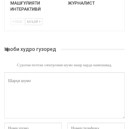
МАШҒУЛИЯТИ
ЖУРНАЛИСТ
ИНТЕРАКТИВӢ
ПЕШ
БАЪДӢ
Ҷавоби худро гузоред
Суроғаи почтаи электронии шумо нашр карда намешавад.