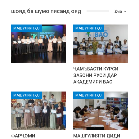
шояд ба шумо писанд ояд
Ҳама
МАШҒУЛИЯТҲО
МАШҒУЛИЯТҲО
ҶАМЪБАСТИ КУРСИ
ЗАБОНИ РУСӢ ДАР
АКАДЕМИЯИ ВАО
МАШҒУЛИЯТҲО
МАШҒУЛИЯТҲО
ФАРҶОМИ
МАШҒУЛИЯТИ ДИДИ