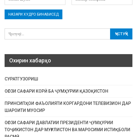
Охирин хабарҳо
СУРАТГУЗОРИШ
ОҒОЗИ САФАРИ КОРӢ БА ҶУМҲУРИИ ҚАЗОҚИСТОН
ПРИНСИПҲОИ ФАЪОЛИЯТИ КОРГАРДОНИ ТЕЛЕВИЗИОН ДАР
ШАРОИТИ МУОСИР
ОҒОЗИ САФАРИ ДАВЛАТИИ ПРЕЗИДЕНТИ ҶУМҲУРИИ
ТОҶИКИСТОН ДАР МУҒУЛИСТОН ВА МАРОСИМИ ИСТИҚБОЛИ
РАСМӢ