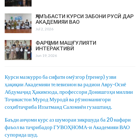
ҶАМЪБАСТИ КУРСИ ЗАБОНИ РУСӢ ДАР
АКАДЕМИЯИ ВАО
Jul 2, 2026
ФАРҶОМИ МАШҒУЛИЯТИ
ИНТЕРАКТИВӢ
Jun 19, 2026
Курси мазкурро ба сифати омӯзгор (тренер) узви
ҳақиқии Академияи телевизион ва радиои Авру-Осиё
Абдумаҷид Ҳакимзода, профессори Донишгоҳи миллии
Тоҷикистон Мурод Муродӣ ва рӯзноманигори
соҳибтаҷриба Иззатманд Саломиён гузаштанд.
Баъди анҷоми курс аз шумораи зикршуда ба 20 нафари
фаъол ва таҷрибадор ГУВОҲНОМА-и Академияи ВАО
супорида шуд.