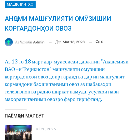
МАШҒУЛИЯТҲО
АНҶОМИ МАШҒУЛИЯТИ ОМӮЗИШИИ
КОРГАРДОНҲОИ ОВОЗ
Дар
Mar 18, 2023
0
Аз Ҷониби
Admin
Аз 13 то 18 март дар муассисаи давлатии “Академияи
ВАО –и Тоҷикистон” машғулияти омӯзишии
коргардонҳои овоз доир гардид ва дар ин машғулият
кормандони бахши танзими овоз аз шабакаҳои
телевизион ва радио ширкат намуда, усулҳои нави
маҳорати танзими овозро фаро гирифтанд.
ПАЁМҲОИ МАРБУТ
Jul 20, 2026