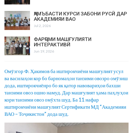
ҶАМЪБАСТИ КУРСИ ЗАБОНИ РУСӢ ДАР
АКАДЕМИЯИ ВАО
Jul 2, 2026
ФАРҶОМИ МАШҒУЛИЯТИ
ИНТЕРАКТИВӢ
Jun 19, 2026
Омӯзгор Ф. Ҳакимов ба иштирокчиёни машғулият усул
ва василаҳои кор бо барномаҳои танзими овозро омӯзиш
дода, иштирокчиёнро бо як қатор навовариҳои бахши
танзими овоз ошно намуд. Дар машғулият ҳама паҳлуҳои
кори танзими овоз омӯхта шуд. Ба 11 нафар
иштирокчиёни машғулият Сертификати МД “Академияи
ВАО – Тоҷикистон” дода шуд.