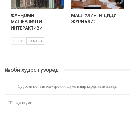
ФАРҶОМИ
МАШҒУЛИЯТИ ДИДИ
МАШҒУЛИЯТИ
ЖУРНАЛИСТ
ИНТЕРАКТИВӢ
ПЕШ
БАЪДӢ
Ҷавоби худро гузоред
Суроғаи почтаи электронии шумо нашр карда намешавад.