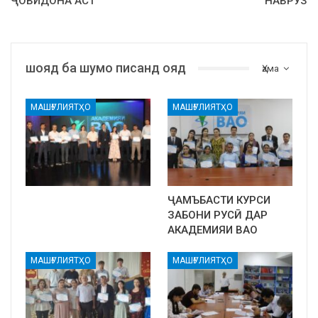
ҶОВИДОНА АСТ
НАВРӮЗ
шояд ба шумо писанд ояд
Ҳама
МАШҒУЛИЯТҲО
МАШҒУЛИЯТҲО
ҶАМЪБАСТИ КУРСИ
ЗАБОНИ РУСӢ ДАР
АКАДЕМИЯИ ВАО
МАШҒУЛИЯТҲО
МАШҒУЛИЯТҲО