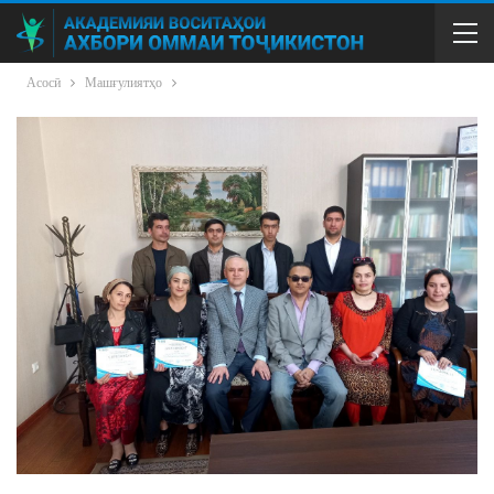
Асосӣ
Машғулиятҳо