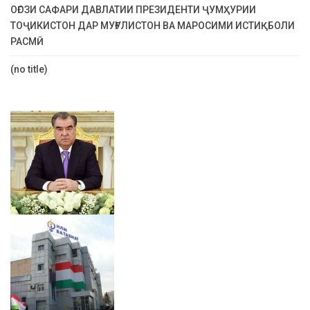
ОҒОЗИ САФАРИ ДАВЛАТИИ ПРЕЗИДЕНТИ ҶУМҲУРИИ
ТОҶИКИСТОН ДАР МУҒУЛИСТОН ВА МАРОСИМИ ИСТИҚБОЛИ
РАСМӢ
(no title)