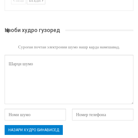
ПЕШ
БАЪДӢ
Ҷавоби худро гузоред
Суроғаи почтаи электронии шумо нашр карда намешавад.