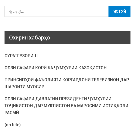
Охирин хабарҳо
СУРАТГУЗОРИШ
ОҒОЗИ САФАРИ КОРӢ БА ҶУМҲУРИИ ҚАЗОҚИСТОН
ПРИНСИПҲОИ ФАЪОЛИЯТИ КОРГАРДОНИ ТЕЛЕВИЗИОН ДАР
ШАРОИТИ МУОСИР
ОҒОЗИ САФАРИ ДАВЛАТИИ ПРЕЗИДЕНТИ ҶУМҲУРИИ
ТОҶИКИСТОН ДАР МУҒУЛИСТОН ВА МАРОСИМИ ИСТИҚБОЛИ
РАСМӢ
(no title)