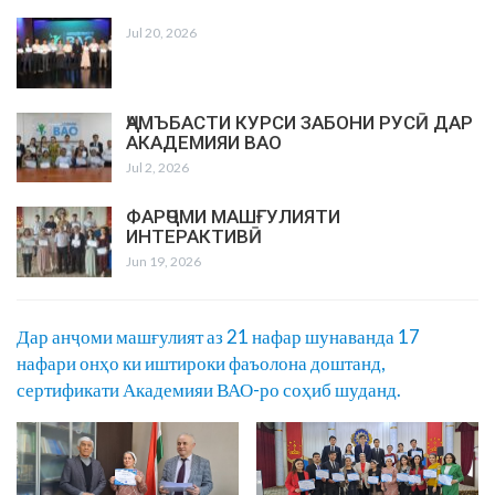
Jul 20, 2026
ҶАМЪБАСТИ КУРСИ ЗАБОНИ РУСӢ ДАР
АКАДЕМИЯИ ВАО
Jul 2, 2026
ФАРҶОМИ МАШҒУЛИЯТИ
ИНТЕРАКТИВӢ
Jun 19, 2026
Дар анҷоми машғулият аз 21 нафар шунаванда 17
нафари онҳо ки иштироки фаъолона доштанд,
сертификати Академияи ВАО-ро соҳиб шуданд.