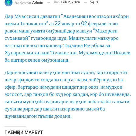
Дар
Feb 2, 2024
0
Аз Ҷониби
Admin
Дар Муассисаи давлатии “Академияи воситаҳои ахбори
оммаи Тоҷикистон” аз 22 январ то 02 феврали соли
равон машғулияти омӯзишӣ дар мавзуи “Маҳорати
суханварӣ” гузаронида шуд. Машғулияти мазкурро
наттоқи шинохтаи кишвар Таҳмина Раҷабова ва
Ҳунарпешаи халқии Тоҷикистон, Муҳаммадҷон Шодиев
ба иштирокчиён омӯзонданд.
Дар машғулият мавзуҳои мантиқи сухан, тарзи қироати
шеър, фарқияти хондани наср аз назм, тайёр шудан ба
эфир, бартараф намудани шиддат дар овоз, намудҳои
эҳсосот, дар танҳои бо худ кор кардан, кор бо шунаванда,
санъати мусоҳиба ва дигар мавзуҳои вобаста ба санъати
суханвариро дар шакли назариявию амалӣ ба
шунавандагон таълим доданд.
ПАЁМҲОИ МАРБУТ