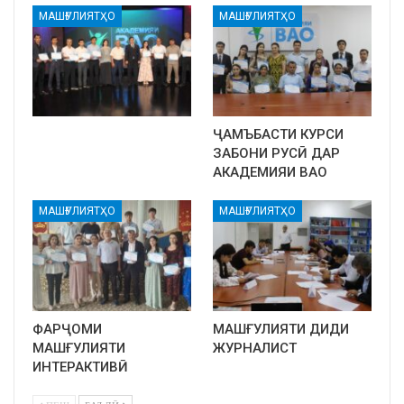
МАШҒУЛИЯТҲО
МАШҒУЛИЯТҲО
ҶАМЪБАСТИ КУРСИ
ЗАБОНИ РУСӢ ДАР
АКАДЕМИЯИ ВАО
МАШҒУЛИЯТҲО
МАШҒУЛИЯТҲО
ФАРҶОМИ
МАШҒУЛИЯТИ ДИДИ
МАШҒУЛИЯТИ
ЖУРНАЛИСТ
ИНТЕРАКТИВӢ