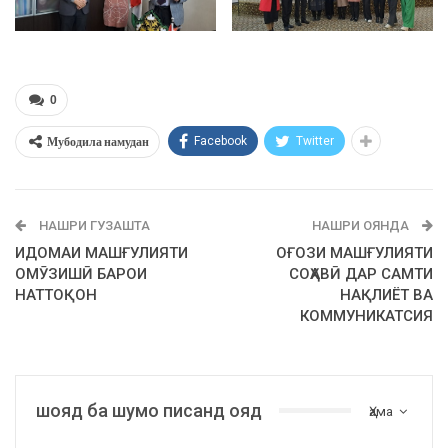
0
Мубодила намудан
Facebook
Twitter
НАШРИ ГУЗАШТА
НАШРИ ОЯНДА
ИДОМАИ МАШҒУЛИЯТИ
ОҒОЗИ МАШҒУЛИЯТИ
ОМӮЗИШӢ БАРОИ
СОҲАВӢ ДАР САМТИ
НАТТОҚОН
НАҚЛИЁТ ВА
КОММУНИКАТСИЯ
шояд ба шумо писанд ояд
Ҳама