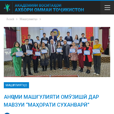
Асосӣ
Машғулиятҳо
МАШҒУЛИЯТҲО
АНҶОМИ МАШҒУЛИЯТИ ОМӮЗИШӢ ДАР
МАВЗУИ “МАҲОРАТИ СУХАНВАРӢ”