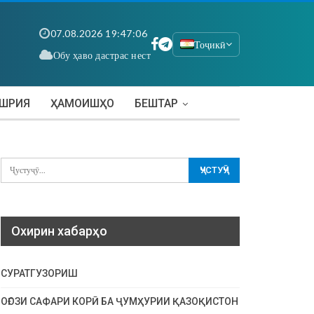
07.08.2026 19:47:07
Тоҷикӣ
Обу ҳаво дастрас нест
АШРИЯ
ҲАМОИШҲО
БЕШТАР
Охирин хабарҳо
СУРАТГУЗОРИШ
ОҒОЗИ САФАРИ КОРӢ БА ҶУМҲУРИИ ҚАЗОҚИСТОН