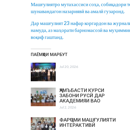
Машғулиятро мутахассиси соҳа, собиқадори т
шунавандагон назариявӣ ва амалӣ гузаронд.
Дар машғулият 23 нафар коргардон ва журнал
намуда, аз маҳорати барномасозӣ ва муҳимми
воқиф гаштанд.
ПАЁМҲОИ МАРБУТ
Jul 20, 2026
ҶАМЪБАСТИ КУРСИ
ЗАБОНИ РУСӢ ДАР
АКАДЕМИЯИ ВАО
Jul 2, 2026
ФАРҶОМИ МАШҒУЛИЯТИ
ИНТЕРАКТИВӢ