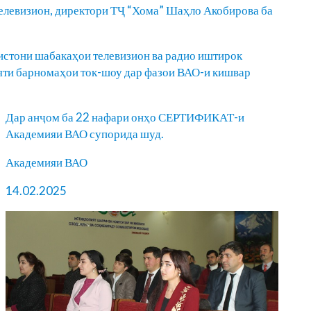
елевизион, директори ТҶ “Хома” Шаҳло Акобирова ба
истони шабакаҳои телевизион ва радио иштирок
яти барномаҳои ток-шоу дар фазои ВАО-и кишвар
Дар анҷом ба 22 нафари онҳо СЕРТИФИКАТ-и
Академияи ВАО супорида шуд.
Академияи ВАО
14.02.2025