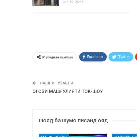
Jun 19, 2026
Мубодила намудан
Facebook
Twitter
НАШРИ ГУЗАШТА
ОҒОЗИ МАШҒУЛИЯТИ ТОК-ШОУ
шояд ба шумо писанд ояд