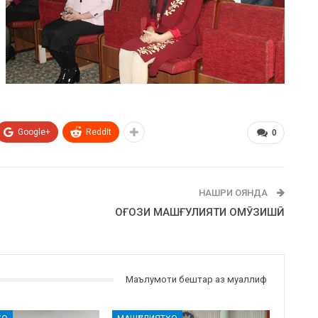
Google+
ReddIt
0
НАШРИ ОЯНДА
ОҒОЗИ МАШҒУЛИЯТИ ОМӮЗИШӢ
Маълумоти бештар аз муаллиф