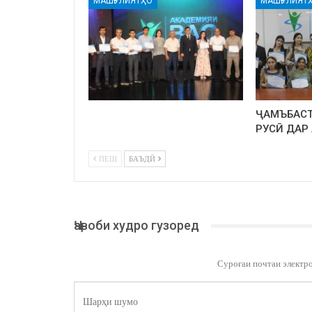
МАШҒУЛИЯТҲО
МАШҒУЛИЯТ
ҶАМЪБАСТ
РУСӢ ДАР
ПЕШ
БАЪДӢ
Ҷавоби худро гузоред
Суроғаи почтаи электр