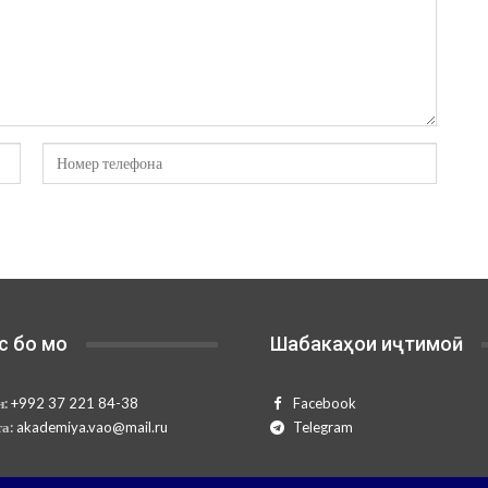
с бо мо
Шабакаҳои иҷтимоӣ
н:
+992 37 221 84-38
Facebook
та:
akademiya.vao@mail.ru
Telegram