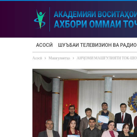
АСОСӢ
ШУЪБАИ ТЕЛЕВИЗИОН ВА РАДИО
Асосӣ
Машғулиятҳо
АНҶОМИ МАШҒУЛИЯТИ ТОК-ШО