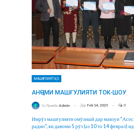
МАШҒУЛИЯТҲО
АНҶОМИ МАШҒУЛИЯТИ ТОК-ШОУ
Дар
Feb 14, 2025
0
Аз Ҷониби
Admin
Имрӯз машғулияти омӯзишӣ дар мавзуи “Асосҳ
радио”, ки давоми 5 рӯз (аз 10 то 14 феврал) 