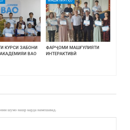
ҲО
МАШҒУЛИЯТҲО
И КУРСИ ЗАБОНИ
ФАРҶОМИ МАШҒУЛИЯТИ
 АКАДЕМИЯИ ВАО
ИНТЕРАКТИВӢ
онии шумо нашр карда намешавад.