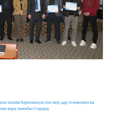
ои таҳияи барномаҳои ток-шоу дар телевизион ва
идома кард ҷамъбаст гардид.