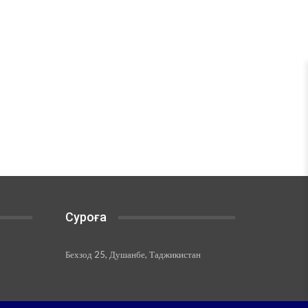
Суроға
Бехзод 25, Душанбе, Таджикистан