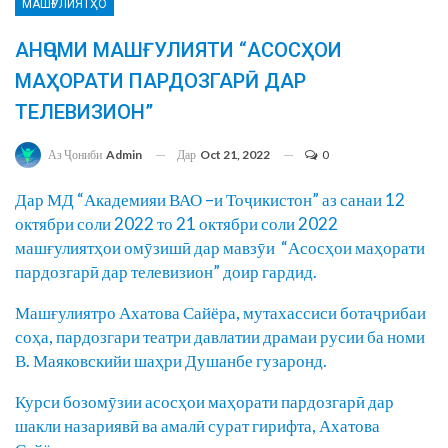
МАШҒУЛИЯТҲО
АНҶОМИ МАШҒУЛИЯТИ “АСОСҲОИ
МАҲОРАТИ ПАРДОЗГАРӢ ДАР
ТЕЛЕВИЗИОН”
Дар
Oct 21, 2022
0
Аз Ҷониби
Admin
Дар МД “Академияи ВАО –и Тоҷикистон” аз санаи 12
октябри соли 2022 то 21 октябри соли 2022
машғулиятҳои омӯзишӣ дар мавзӯи “Асосҳои маҳорати
пардозгарӣ дар телевизион” доир гардид.
Машғулиятро Ахатова Сайёра, мутахассиси ботаҷрибаи
соҳа, пардозгари театри давлатии драмаи русии ба номи
В. Маяковскийи шаҳри Душанбе гузаронд.
Курси бозомӯзии асосҳои маҳорати пардозгарӣ дар
шакли назариявӣ ва амалӣ сурат гирифта, Ахатова