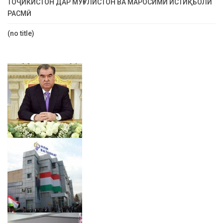
ТОҶИКИСТОН ДАР МУҒУЛИСТОН ВА МАРОСИМИ ИСТИҚБОЛИ
РАСМӢ
(no title)