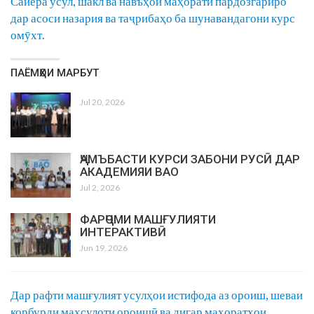
Сайёра усул, шакл ва навъҳои маҳорати пардозгариро
дар асоси назария ва таҷрибаҳо ба шунавандагони курс
омӯхт.
ПАЁМҲОИ МАРБУТ
Jul 20, 2026
ҶАМЪБАСТИ КУРСИ ЗАБОНИ РУСӢ ДАР
АКАДЕМИЯИ ВАО
Jul 2, 2026
ФАРҶОМИ МАШҒУЛИЯТИ
ИНТЕРАКТИВӢ
Jun 19, 2026
Дар рафти машғулият усулҳои истифода аз ороиш, шеваи
корбурди маҳсулоти ороишӣ ва дигар маҳоратҳои