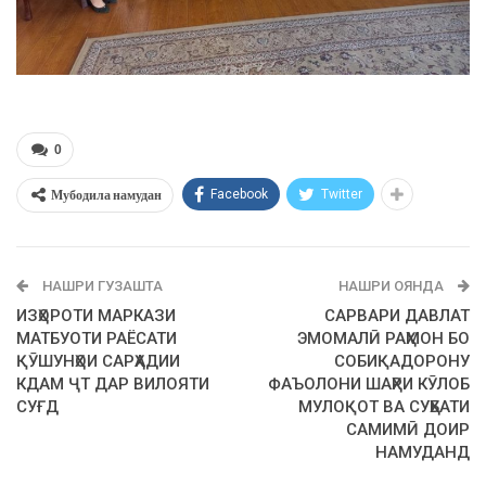
0
Мубодила намудан
Facebook
Twitter
НАШРИ ГУЗАШТА
НАШРИ ОЯНДА
ИЗҲОРОТИ МАРКАЗИ
САРВАРИ ДАВЛАТ
МАТБУОТИ РАЁСАТИ
ЭМОМАЛӢ РАҲМОН БО
ҚӮШУНҲОИ САРҲАДИИ
СОБИҚАДОРОНУ
КДАМ ҶТ ДАР ВИЛОЯТИ
ФАЪОЛОНИ ШАҲРИ КӮЛОБ
СУҒД
МУЛОҚОТ ВА СУҲБАТИ
САМИМӢ ДОИР
НАМУДАНД