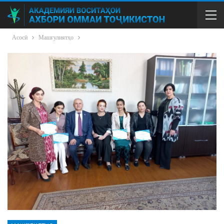
Асосӣ
Машғулиятҳо