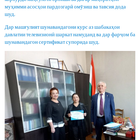
муҳимми асосҳои пардозгарӣ омӯзиш ва тавсия дода
шуд.
Дар машғулият шунавандагони курс аз шабакаҳои
давлатии телевизионӣ шаркат намуданд ва дар фарҷом ба
шунавандагон сертификат супорида шуд.