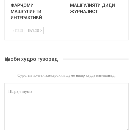
ФАРҶОМИ
МАШҒУЛИЯТИ ДИДИ
МАШҒУЛИЯТИ
ЖУРНАЛИСТ
ИНТЕРАКТИВӢ
ПЕШ
БАЪДӢ
Ҷавоби худро гузоред
Суроғаи почтаи электронии шумо нашр карда намешавад.