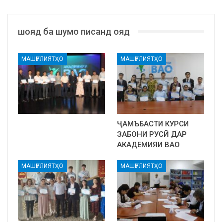
шояд ба шумо писанд ояд
МАШҒУЛИЯТҲО
МАШҒУЛИЯТҲО
ҶАМЪБАСТИ КУРСИ
ЗАБОНИ РУСӢ ДАР
АКАДЕМИЯИ ВАО
МАШҒУЛИЯТҲО
МАШҒУЛИЯТҲО