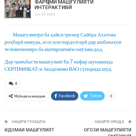
ФАРҶОМИ МАШҒУЛИЯТИ
ИНТЕРАКТИВӢ
Jun 19, 2026
Машғулиятро ба ҳайси тренер Сайёра Ахатова
роҳбарӣ намуда, асосҳои пардозгарӣ дар шабакаҳои
телевизиониро ба иштирокчиён омӯзиш дод.
Дар ҷамъбасти машғулият ба 7 нафар шунаванда
СЕРТИФИКАТ-и Академияи ВАО супорида шуд.
0
Мубодила намудан
Facebook
Twitter
НАШРИ ГУЗАШТА
НАШРИ ОЯНДА
ИДОМАИ МАШҒУЛИЯТ
ОҒОЗИ МАШҒУЛИЯТИ