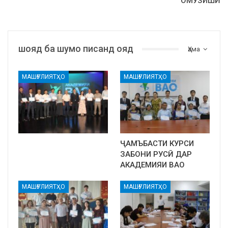
ОМӮЗИШӢ
шояд ба шумо писанд ояд
Ҳама
МАШҒУЛИЯТҲО
МАШҒУЛИЯТҲО
ҶАМЪБАСТИ КУРСИ
ЗАБОНИ РУСӢ ДАР
АКАДЕМИЯИ ВАО
МАШҒУЛИЯТҲО
МАШҒУЛИЯТҲО