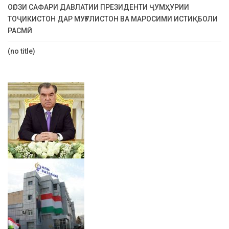
ОҒОЗИ САФАРИ ДАВЛАТИИ ПРЕЗИДЕНТИ ҶУМҲУРИИ
ТОҶИКИСТОН ДАР МУҒУЛИСТОН ВА МАРОСИМИ ИСТИҚБОЛИ
РАСМӢ
(no title)