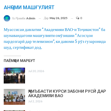
АНҶОМИ МАШҒУЛИЯТ
Дар
May 26, 2025
0
Аз Ҷониби
Admin
Муассисаи давлатии “Академияи ВАО-и Тоҷикистон” ба
шунавандагони машғулияти омӯзишии “Асосҳои
пардозгарӣ дар телевизион”, ки давоми 5 рӯз гузаронида
шуд, сертификат дод.
ПАЁМҲОИ МАРБУТ
Jul 20, 2026
ҶАМЪБАСТИ КУРСИ ЗАБОНИ РУСӢ ДАР
АКАДЕМИЯИ ВАО
Jul 2, 2026