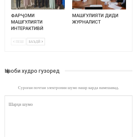
ФАРҶОМИ
МАШҒУЛИЯТИ ДИДИ
МАШҒУЛИЯТИ
ЖУРНАЛИСТ
ИНТЕРАКТИВӢ
ПЕШ
БАЪДӢ
Ҷавоби худро гузоред
Суроғаи почтаи электронии шумо нашр карда намешавад.