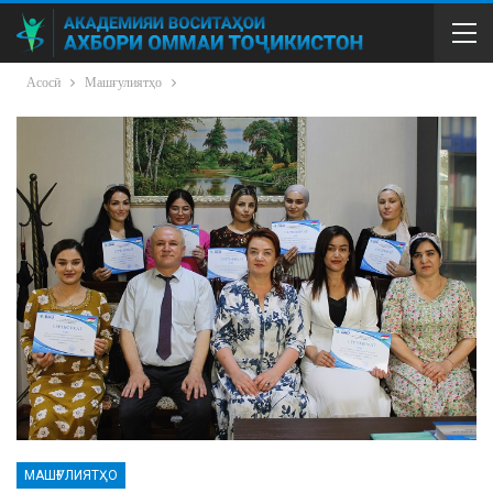
Асосӣ
Машғулиятҳо
МАШҒУЛИЯТҲО