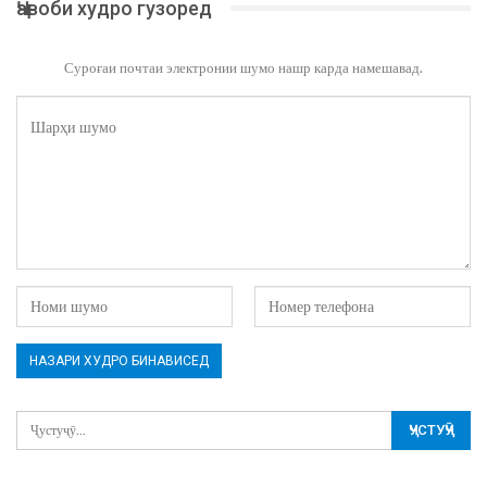
Ҷавоби худро гузоред
Суроғаи почтаи электронии шумо нашр карда намешавад.