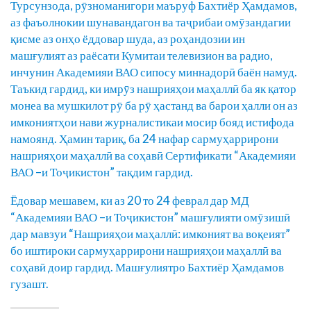
Турсунзода, рӯзноманигори маъруф Бахтиёр Ҳамдамов,
аз фаъолнокии шунавандагон ва таҷрибаи омӯзандагии
қисме аз онҳо ёддовар шуда, аз роҳандозии ин
машғулият аз раёсати Кумитаи телевизион ва радио,
инчунин Академияи ВАО сипосу миннадорӣ баён намуд.
Таъкид гардид, ки имрӯз нашрияҳои маҳаллӣ ба як қатор
монеа ва мушкилот рӯ ба рӯ ҳастанд ва барои ҳалли он аз
имкониятҳои нави журналистикаи мосир бояд истифода
намоянд. Ҳамин тариқ, ба 24 нафар сармуҳаррирони
нашрияҳои маҳаллӣ ва соҳавӣ Сертификати “Академияи
ВАО –и Тоҷикистон” тақдим гардид.
Ёдовар мешавем, ки аз 20 то 24 феврал дар МД
“Академияи ВАО –и Тоҷикистон” машғулияти омӯзишӣ
дар мавзуи “Нашрияҳои маҳаллӣ: имконият ва воқеият”
бо иштироки сармуҳаррирони нашрияҳои маҳаллӣ ва
соҳавӣ доир гардид. Машғулиятро Бахтиёр Ҳамдамов
гузашт.