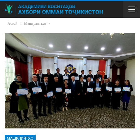
Асосӣ
Машғулиятҳо
МАШҒУЛИЯТҲО