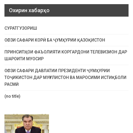
Охирин хабарҳо
СУРАТГУЗОРИШ
ОҒОЗИ САФАРИ КОРӢ БА ҶУМҲУРИИ ҚАЗОҚИСТОН
ПРИНСИПҲОИ ФАЪОЛИЯТИ КОРГАРДОНИ ТЕЛЕВИЗИОН ДАР
ШАРОИТИ МУОСИР
ОҒОЗИ САФАРИ ДАВЛАТИИ ПРЕЗИДЕНТИ ҶУМҲУРИИ
ТОҶИКИСТОН ДАР МУҒУЛИСТОН ВА МАРОСИМИ ИСТИҚБОЛИ
РАСМӢ
(no title)