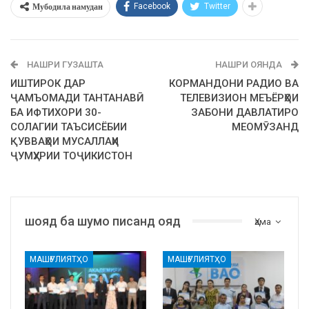
Мубодила намудан
Facebook
Twitter
НАШРИ ГУЗАШТА
НАШРИ ОЯНДА
ИШТИРОК ДАР
КОРМАНДОНИ РАДИО ВА
ҶАМЪОМАДИ ТАНТАНАВӢ
ТЕЛЕВИЗИОН МЕЪЁРҲОИ
БА ИФТИХОРИ 30-
ЗАБОНИ ДАВЛАТИРО
СОЛАГИИ ТАЪСИСЁБИИ
МЕОМӮЗАНД
ҚУВВАҲОИ МУСАЛЛАҲИ
ҶУМҲУРИИ ТОҶИКИСТОН
шояд ба шумо писанд ояд
Ҳама
МАШҒУЛИЯТҲО
МАШҒУЛИЯТҲО