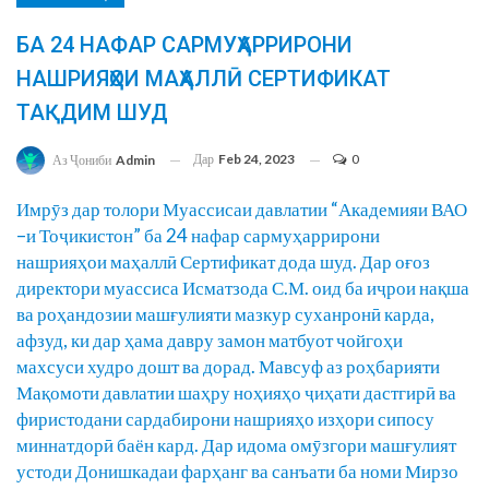
БА 24 НАФАР САРМУҲАРРИРОНИ
НАШРИЯҲОИ МАҲАЛЛӢ СЕРТИФИКАТ
ТАҚДИМ ШУД
Дар
Feb 24, 2023
0
Аз Ҷониби
Admin
Имрӯз дар толори Муассисаи давлатии “Академияи ВАО
–и Тоҷикистон” ба 24 нафар сармуҳаррирони
нашрияҳои маҳаллӣ Сертификат дода шуд. Дар оғоз
директори муассиса Исматзода С.М. оид ба иҷрои нақша
ва роҳандозии машғулияти мазкур суханронӣ карда,
афзуд, ки дар ҳама давру замон матбуот чойгоҳи
махсуси худро дошт ва дорад. Мавсуф аз роҳбарияти
Мақомоти давлатии шаҳру ноҳияҳо ҷиҳати дастгирӣ ва
фиристодани сардабирони нашрияҳо изҳори сипосу
миннатдорӣ баён кард. Дар идома омӯзгори машғулият
устоди Донишкадаи фарҳанг ва санъати ба номи Мирзо