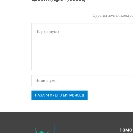
Суроғаи почтаи электр
Тамо