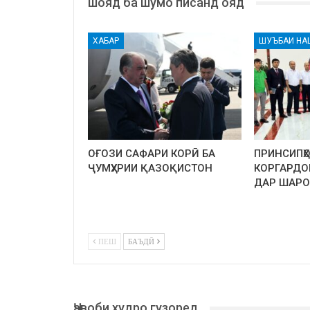
шояд ба шумо писанд ояд
ХАБАР
ШУЪБАИ НА
ОҒОЗИ САФАРИ КОРӢ БА
ПРИНСИПҲ
ҶУМҲУРИИ ҚАЗОҚИСТОН
КОРГАРДО
ДАР ШАРО
ПЕШ
БАЪДӢ
Ҷавоби худро гузоред