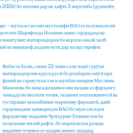
ли 2026) бо низоми дар як ҳафта 3 маротиба (душанбе,
арс – мутахассисони мухталифи ВАО аз нозукиҳои ин
 дотсент Шарифзода Нозанин ошно гардиданд ва
ии машғулият иштирокдорон ба корҳои амалӣ ҷалб
авӣ ва инкишоф додани нутқ дар назар гирифта
Вобаста ба ин, санаи 22-юми соли ҷорӣ гурӯҳи
иштирокдорони курси русӣ бо роҳбарии омӯзгори
фаннӣ ва сармутахассиси шуъбаи нашрия Муслима
Манонова бо мақсади шиносоии наздик аз фарҳангу
тамаддуни миллати тоҷик, таҳкими хештаншиносӣ ва
густариши ҷаҳонбинии таърихиву фарҳангӣ, қавӣ
гардонидани ҳамкориҳои ВАО бо муассисаҳои
фарҳангиву мадании Ҷумҳурии Тоҷикистон ба
осорхонаи миллӣ рафта, бо марҳилаҳои рушди
мадании тоҷикон аз наздик шинос шуданд.