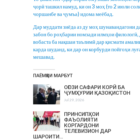
ҷорӣ ташкил намуд, ки он 3 моҳ (то 2 июли со
чоршанбе ва ҷумъа) идома меёбад.
Дар муддати зиёда аз ду моҳ шунавандагони д
забон бо роҳбарии номзади илмҳои филологӣ,
вобаста ба нақшаи таълимӣ дар қисмати амал
карда шуданд, ки дар он корбурди пойгоҳи луғ
мешавад.
ПАЁМҲОИ МАРБУТ
ОҒОЗИ САФАРИ КОРӢ БА
ҶУМҲУРИИ ҚАЗОҚИСТОН
Jul 29, 2026
ПРИНСИПҲОИ
ФАЪОЛИЯТИ
КОРГАРДОНИ
ТЕЛЕВИЗИОН ДАР
ШАРОИТИ…