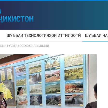
ШУЪБАИ ТЕХНОЛОГИЯҲОИ ИТТИЛООТӢ
ШУЪБАИ Н
ОНИ РУСӢ АЗ ОСОРХОНАИ МИЛЛӢ