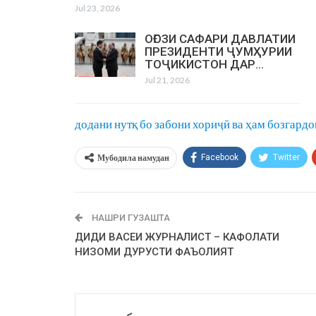
Jul 23, 2026
ОҒОЗИ САФАРИ ДАВЛАТИИ
ПРЕЗИДЕНТИ ҶУМҲУРИИ
ТОҶИКИСТОН ДАР…
Jul 21, 2026
додани нутқ бо забони хориҷӣ ва ҳам бозгар
Мубодила намудан
Facebook
Twitter
НАШРИ ГУЗАШТА
ДИДИ ВАСЕИ ЖУРНАЛИСТ – КАФОЛАТИ
НИЗОМИ ДУРУСТИ ФАЪОЛИЯТ