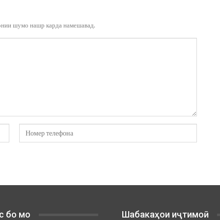
онии шумо нашр карда намешавад.
с бо мо
Шабакаҳои иҷтимоӣ