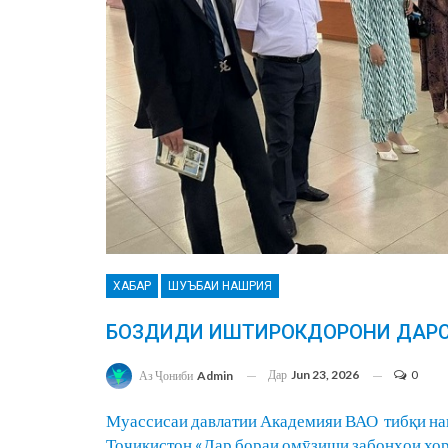
ХАБАР
ШУЪБАИ НАШРИЯ
БОЗДИДИ ИШТИРОКДОРОНИ ДАРСИ
Дар
Jun 23, 2026
0
Аз Ҷониби
Admin
Муассисаи давлатии Академияи ВАО тибқи на
Тоҷикистон «Дар бораи омӯзиши забонҳои хор