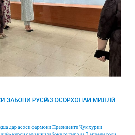
 ЗАБОНИ РУСӢ АЗ ОСОРХОНАИ МИЛЛӢ
қша дар асоси фармони Президенти Ҷумҳурии
иҷӣ» курси омӯзиши забони русиро аз 2 апрели соли