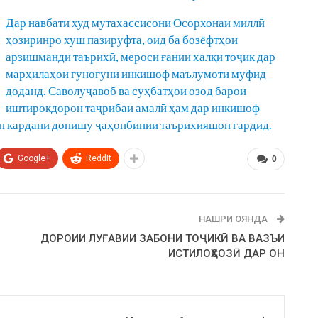
Дар навбати худ мутахассисони Осорхонаи миллӣ
ҳозиринро хуш пазируфта, оид ба бозёфтҳои
арзишманди таърихӣ, мероси ғании халқи тоҷик дар
марҳилаҳои гуногуни инкишоф маълумоти муфид
доданд. Саволуҷавоб ва суҳбатҳои озод барои
иштирокдорон таҷрибаи амалӣ ҳам дар инкишоф
дон кардани донишу ҷаҳонбинии таърихияшон гардид.
Google+
ReddIt
0
НАШРИ ОЯНДА
ДОРОИИ ЛУҒАВИИ ЗАБОНИ ТОҶИКӢ ВА ВАЗЪИ
ИСТИЛОҲСОЗӢ ДАР ОН