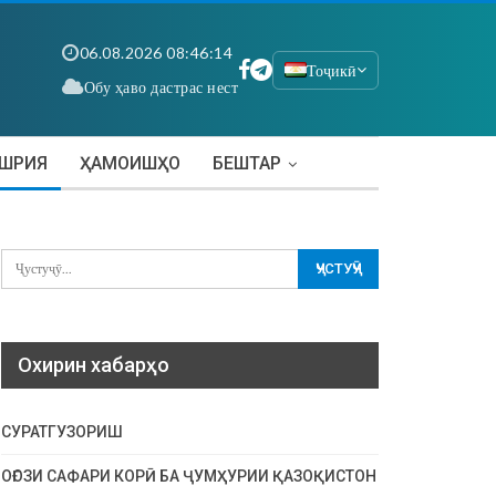
06.08.2026 08:46:15
Тоҷикӣ
Обу ҳаво дастрас нест
АШРИЯ
ҲАМОИШҲО
БЕШТАР
Охирин хабарҳо
СУРАТГУЗОРИШ
ОҒОЗИ САФАРИ КОРӢ БА ҶУМҲУРИИ ҚАЗОҚИСТОН