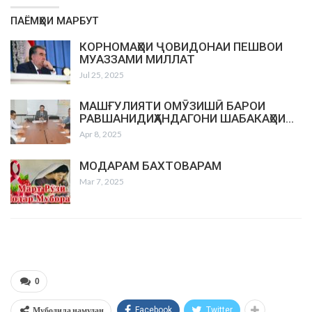
ПАЁМҲОИ МАРБУТ
КОРНОМАҲОИ ҶОВИДОНАИ ПЕШВОИ
МУАЗЗАМИ МИЛЛАТ
Jul 25, 2025
МАШҒУЛИЯТИ ОМӮЗИШӢ БАРОИ
РАВШАНИДИҲАНДАГОНИ ШАБАКАҲОИ…
Apr 8, 2025
МОДАРАМ БАХТОВАРАМ
Mar 7, 2025
0
Мубодила намудан
Facebook
Twitter