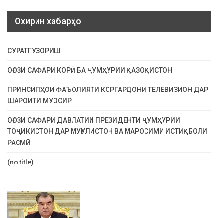
Охирин хабарҳо
СУРАТГУЗОРИШ
ОҒОЗИ САФАРИ КОРӢ БА ҶУМҲУРИИ ҚАЗОҚИСТОН
ПРИНСИПҲОИ ФАЪОЛИЯТИ КОРГАРДОНИ ТЕЛЕВИЗИОН ДАР
ШАРОИТИ МУОСИР
ОҒОЗИ САФАРИ ДАВЛАТИИ ПРЕЗИДЕНТИ ҶУМҲУРИИ
ТОҶИКИСТОН ДАР МУҒУЛИСТОН ВА МАРОСИМИ ИСТИҚБОЛИ
РАСМӢ
(no title)