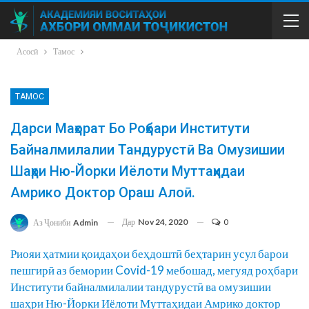
Асосӣ
Тамос
ТАМОС
Дарси Маҳорат Бо Роҳбари Институти
Байналмилалии Тандурустӣ Ва Омузишии
Шаҳри Ню-Йорки Иёлоти Муттаҳидаи
Амрико Доктор Ораш Алоӣ.
Дар
Nov 24, 2020
0
Аз Ҷониби
Admin
Риояи ҳатмии қоидаҳои беҳдоштӣ беҳтарин усул барои
пешгирӣ аз бемории Covid-19 мебошад, мегуяд роҳбари
Институти байналмилалии тандурустӣ ва омузишии
шаҳри Ню-Йорки Иёлоти Муттаҳидаи Амрико доктор