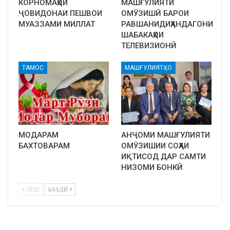
КОРНОМАҲОИ
МАШҒУЛИЯТИ
ҶОВИДОНАИ ПЕШВОИ
ОМӮЗИШӢ БАРОИ
МУАЗЗАМИ МИЛЛАТ
РАВШАНИДИҲАНДАГОНИ
ШАБАКАҲОИ
ТЕЛЕВИЗИОНӢ
ТАМОС
МАШҒУЛИЯТҲО
МОДАРАМ
АНҶОМИ МАШҒУЛИЯТИ
БАХТОВАРАМ
ОМӮЗИШИИ СОҲАИ
ИҚТИСОД ДАР САМТИ
НИЗОМИ БОНКӢ
ПЕШ
БАЪДӢ