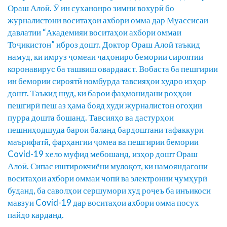
Ораш Алоӣ. Ӯ ин суханонро зимни вохурӣ бо
журналистони воситаҳои ахбори омма дар Муассисаи
давлатии “Академияи воситаҳои ахбори оммаи
Тоҷикистон” иброз дошт. Доктор Ораш Алоӣ таъкид
намуд, ки имруз ҷомеаи ҷаҳониро бемории сироятии
коронавирус ба ташвиш овардааст. Вобаста ба пешгирии
ин бемории сироятӣ номбурда тавсияҳои худро изҳор
дошт. Таъкид шуд, ки барои фаҳмонидани роҳҳои
пешгирӣ пеш аз ҳама бояд худи журналистон огоҳии
пурра дошта бошанд. Тавсияҳо ва дастурҳои
пешниҳодшуда барои баланд бардоштани тафаккури
маърифатӣ, фарҳангии ҷомеа ва пешгирии бемории
Covid-19 хело муфид мебошанд, изҳор дошт Ораш
Алоӣ. Сипас иштирокчиёни мулоқот, ки намояндагони
воситаҳои ахбори оммаи чопӣ ва электронии ҷумҳурӣ
буданд, ба саволҳои сершумори худ роҷеъ ба инъикоси
мавзуи Covid-19 дар воситаҳои ахбори омма посух
пайдо карданд.