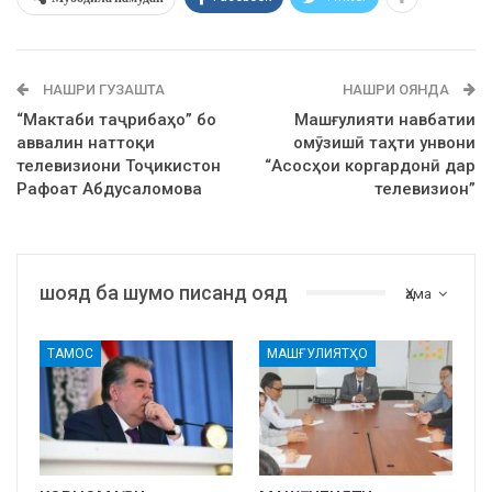
НАШРИ ГУЗАШТА
НАШРИ ОЯНДА
“Мактаби таҷрибаҳо” бо
Машғулияти навбатии
аввалин наттоқи
омӯзишӣ таҳти унвони
телевизиони Тоҷикистон
“Асосҳои коргардонӣ дар
Рафоат Абдусаломова
телевизион”
шояд ба шумо писанд ояд
Ҳама
ТАМОС
МАШҒУЛИЯТҲО