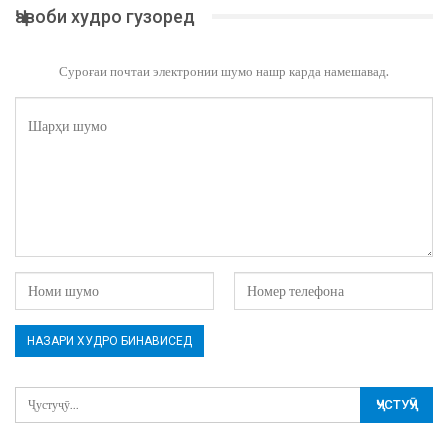
Ҷавоби худро гузоред
Суроғаи почтаи электронии шумо нашр карда намешавад.