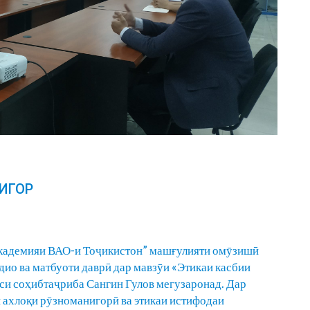
ИГОР
Академияи ВАО-и Тоҷикистон” машғулияти омӯзишӣ
ио ва матбуоти даврӣ дар мавзӯи «Этикаи касбии
си соҳибтаҷриба Сангин Гулов мегузаронад. Дар
 ахлоқи рӯзноманигорӣ ва этикаи истифодаи