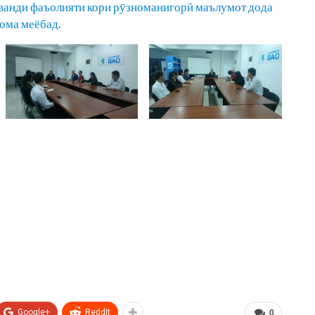
аванди фаъолияти кори рӯзноманигорӣ маълумот дода
ома меёбад.
Google+
ReddIt
0