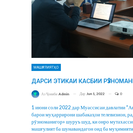
МАШҒУЛИЯТҲО
ДАРСИ ЭТИКАИ КАСБИИ РӮЗНОМАН
Дар
Jun 1, 2022
0
Аз Ҷониби
Admin
1 июни соли 2022 дар Муассисаи давлатии “
барои муҳаррирони шабакаҳои телевизион, рад
рӯзноманигор» шуруъ шуд, ки онро мутахасси
машғулият ба шунавандагон оид ба муҳимияти