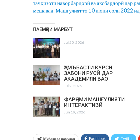
таҷҳизоти наворбардорӣ ва аксбардорӣ дар р
мешавад. Машғулият то 10 июни соли 2022 ид
ПАЁМҲОИ МАРБУТ
Jul 20, 2026
ҶАМЪБАСТИ КУРСИ
ЗАБОНИ РУСӢ ДАР
АКАДЕМИЯИ ВАО
Jul 2, 2026
ФАРҶОМИ МАШҒУЛИЯТИ
ИНТЕРАКТИВӢ
Jun 19, 2026
Мубодила намудан
Facebook
Twitter