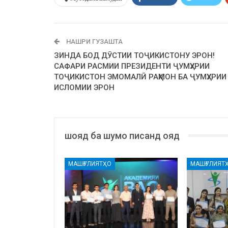
НАШРИ ГУЗАШТА
ЗИНДА БОД ДӮСТИИ ТОҶИКИСТОНУ ЭРОН!
САФАРИ РАСМИИ ПРЕЗИДЕНТИ ҶУМҲУРИИ
ТОҶИКИСТОН ЭМОМАЛӢ РАҲМОН БА ҶУМҲУРИИ
ИСЛОМИИ ЭРОН
шояд ба шумо писанд ояд
МАШҒУЛИЯТҲО
МАШҒУЛИЯТ