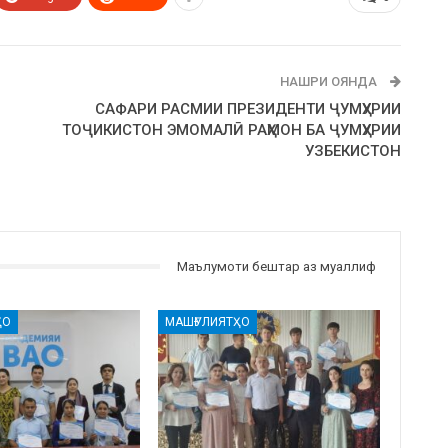
НАШРИ ОЯНДА
САФАРИ РАСМИИ ПРЕЗИДЕНТИ ҶУМҲУРИИ
ТОҶИКИСТОН ЭМОМАЛӢ РАҲМОН БА ҶУМҲУРИИ
УЗБЕКИСТОН
Маълумоти бештар аз муаллиф
ҲО
МАШҒУЛИЯТҲО