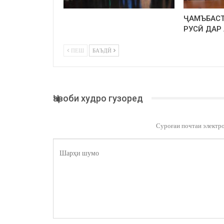
ҶАМЪБАСТ
РУСӢ ДАР
ПЕШ
БАЪДӢ
Ҷавоби худро гузоред
Суроғаи почтаи электр