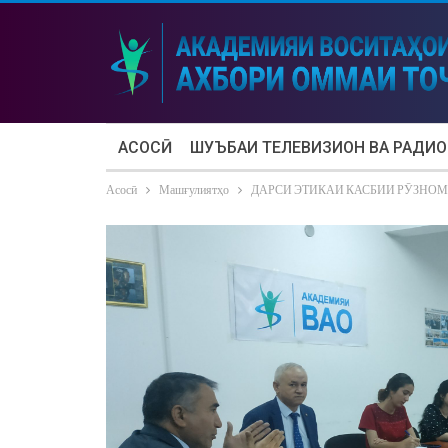
АСОСӢ
ШУЪБАИ ТЕЛЕВИЗИОН ВА РАДИО
Асосӣ
Машғулиятҳо
ДАРСИ ЭТИКАИ КАСБИИ РӮЗНО