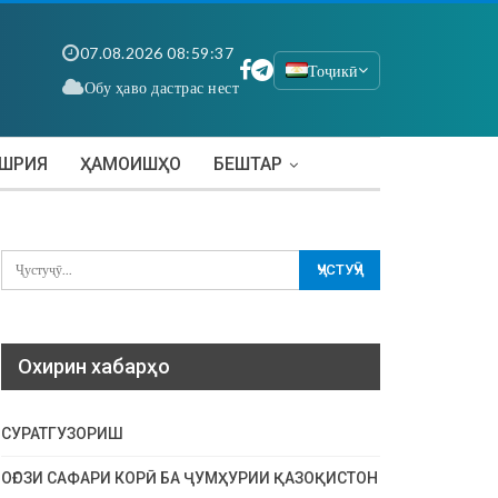
07.08.2026 08:59:38
Тоҷикӣ
Обу ҳаво дастрас нест
АШРИЯ
ҲАМОИШҲО
БЕШТАР
Охирин хабарҳо
СУРАТГУЗОРИШ
ОҒОЗИ САФАРИ КОРӢ БА ҶУМҲУРИИ ҚАЗОҚИСТОН