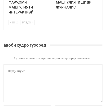
ФАРҶОМИ
МАШҒУЛИЯТИ ДИДИ
МАШҒУЛИЯТИ
ЖУРНАЛИСТ
ИНТЕРАКТИВӢ
ПЕШ
БАЪДӢ
Ҷавоби худро гузоред
Суроғаи почтаи электронии шумо нашр карда намешавад.