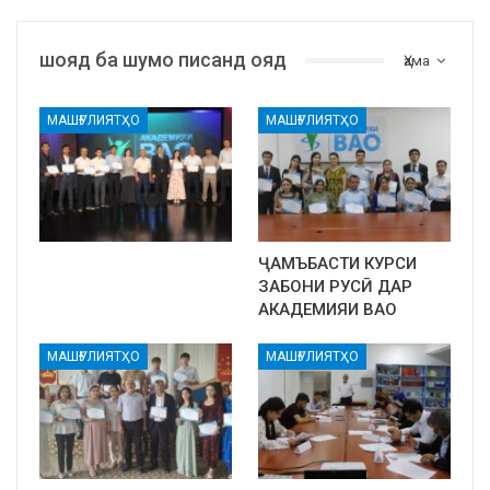
шояд ба шумо писанд ояд
Ҳама
МАШҒУЛИЯТҲО
МАШҒУЛИЯТҲО
ҶАМЪБАСТИ КУРСИ
ЗАБОНИ РУСӢ ДАР
АКАДЕМИЯИ ВАО
МАШҒУЛИЯТҲО
МАШҒУЛИЯТҲО