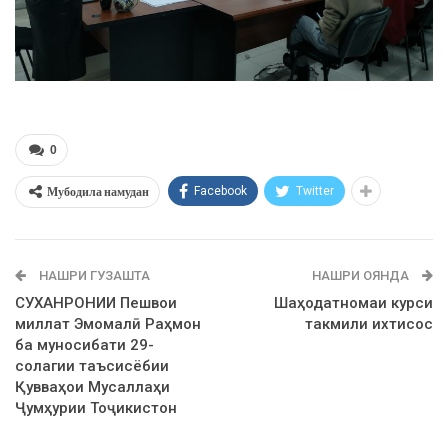
0
Мубодила намудан
Facebook
Twitter
НАШРИ ГУЗАШТА
НАШРИ ОЯНДА
СУХАНРОНИИ Пешвои
Шаҳодатномаи курси
миллат Эмомалӣ Раҳмон
такмили ихтисос
ба муносибати 29-
солагии таъсисёбии
Қувваҳои Мусаллаҳи
Ҷумҳурии Тоҷикистон