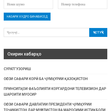
Охирин хабарҳо
СУРАТГУЗОРИШ
ОҒОЗИ САФАРИ КОРӢ БА ҶУМҲУРИИ ҚАЗОҚИСТОН
ПРИНСИПҲОИ ФАЪОЛИЯТИ КОРГАРДОНИ ТЕЛЕВИЗИОН ДАР
ШАРОИТИ МУОСИР
ОҒОЗИ САФАРИ ДАВЛАТИИ ПРЕЗИДЕНТИ ҶУМҲУРИИ
ТОҶИКИСТОН ДАР МУҒУЛИСТОН ВА МАРОСИМИ ИСТИҚБОЛИ