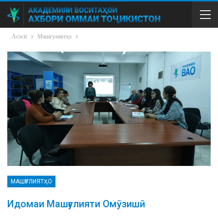
Асосӣ
Машғулиятҳо
МАШҒУЛИЯТҲО
Идомаи Машғулияти Омӯзишӣ