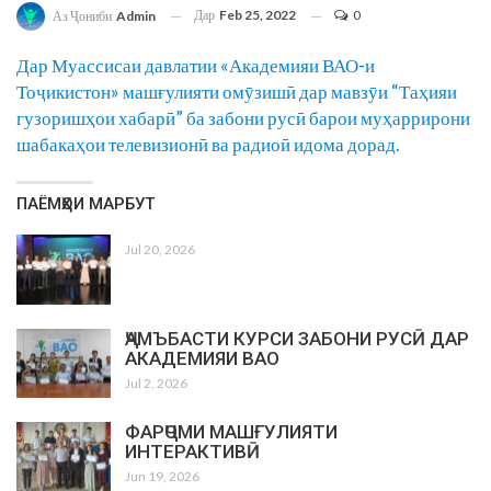
Дар
Feb 25, 2022
0
Аз Ҷониби
Admin
Дар Муассисаи давлатии «Академияи ВАО-и
Тоҷикистон» машғулияти омӯзишӣ дар мавзӯи “Таҳияи
гузоришҳои хабарӣ” ба забони русӣ барои муҳаррирони
шабакаҳои телевизионӣ ва радиоӣ идома дорад.
ПАЁМҲОИ МАРБУТ
Jul 20, 2026
ҶАМЪБАСТИ КУРСИ ЗАБОНИ РУСӢ ДАР
АКАДЕМИЯИ ВАО
Jul 2, 2026
ФАРҶОМИ МАШҒУЛИЯТИ
ИНТЕРАКТИВӢ
Jun 19, 2026