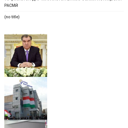
РАСМӢ
(no title)