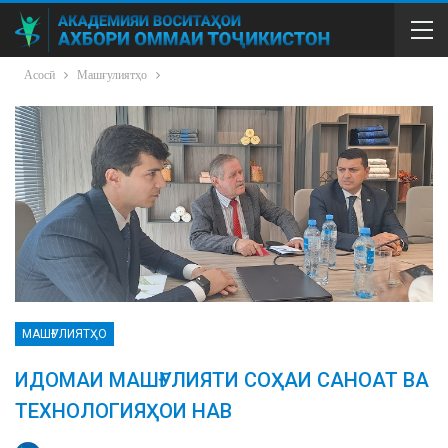
Асосӣ
Машғулиятҳо
МАШҒУЛИЯТҲО
ИДОМАИ МАШҒУЛИЯТИ СОҲАИ САНОАТ ВА
ТЕХНОЛОГИЯҲОИ НАВ