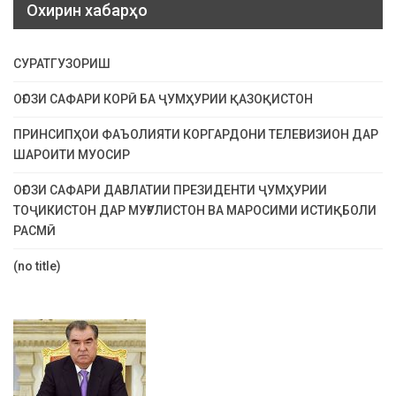
Охирин хабарҳо
СУРАТГУЗОРИШ
ОҒОЗИ САФАРИ КОРӢ БА ҶУМҲУРИИ ҚАЗОҚИСТОН
ПРИНСИПҲОИ ФАЪОЛИЯТИ КОРГАРДОНИ ТЕЛЕВИЗИОН ДАР
ШАРОИТИ МУОСИР
ОҒОЗИ САФАРИ ДАВЛАТИИ ПРЕЗИДЕНТИ ҶУМҲУРИИ
ТОҶИКИСТОН ДАР МУҒУЛИСТОН ВА МАРОСИМИ ИСТИҚБОЛИ
РАСМӢ
(no title)