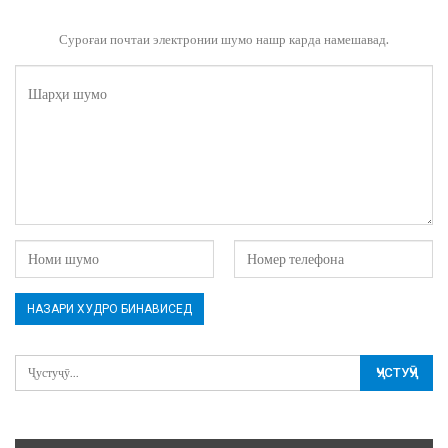
Суроғаи почтаи электронии шумо нашр карда намешавад.