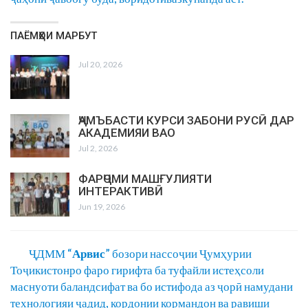
ПАЁМҲОИ МАРБУТ
Jul 20, 2026
ҶАМЪБАСТИ КУРСИ ЗАБОНИ РУСӢ ДАР
АКАДЕМИЯИ ВАО
Jul 2, 2026
ФАРҶОМИ МАШҒУЛИЯТИ
ИНТЕРАКТИВӢ
Jun 19, 2026
ҶДММ “
Арвис
” бозори нассоҷии Ҷумҳурии
Тоҷикистонро фаро гирифта ба туфайли истеҳсоли
маснуоти баландсифат ва бо истифода аз ҷорӣ намудани
технологияи ҷадид, кордонии кормандон ва равиши