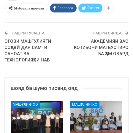
Мубодила намудан
Facebook
Twitter
НАШРИ ГУЗАШТА
НАШРИ ОЯНДА
ОҒОЗИ МАШҒУЛИЯТИ
АКАДЕМИЯИ ВАО
СОҲАВӢ ДАР САМТИ
КОТИБОНИ МАТБУОТИРО
САНОАТ ВА
БА ҲАМ ОВАРД
ТЕХНОЛОГИЯҲОИ НАВ
шояд ба шумо писанд ояд
МАШҒУЛИЯТҲО
МАШҒУЛИЯТҲО