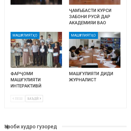
ҶАМЪБАСТИ КУРСИ
ЗАБОНИ РУСӢ ДАР
АКАДЕМИЯИ ВАО
МАШҒУЛИЯТҲО
МАШҒУЛИЯТҲО
ФАРҶОМИ
МАШҒУЛИЯТИ ДИДИ
МАШҒУЛИЯТИ
ЖУРНАЛИСТ
ИНТЕРАКТИВӢ
ПЕШ
БАЪДӢ
Ҷавоби худро гузоред