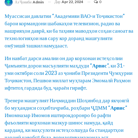
Дар
Apr 22, 2024
0
Аз Ҷониби
Admin
Муассисаи давлатии “Академияи ВАО-и Тоҷикистон”
барои кормандони шабакаҳои телевизион, радио ва
нашрияҳои даврӣ, ки ба таҳияи маводҳои соҳаи саноат ва
технологияҳои нав сару кор доранд машғулияти
омӯзишӣ ташкил намудааст.
Ин навбат дарси амалии он дар корхонаи истеҳсолии
Ҷамъияти дорои масъулияти маҳдуди “
Арвис
”, ки 31-
уми октябри соли 2023 аз ҷониби Президенти Ҷумҳурии
Тоҷикистон, Пешвои миллат муҳтарам Эмомалӣ Раҳмон
ифтитоҳ гардида буд, ҷараён гирифт.
Тренери машғулият Наҷмиддин Шоҳинбод дар якҷоягӣ
бо муҳандиси соҳибтаҷриба, роҳбари ҶДММ “
Арвис
”
Имомназар Имомов иштирокдоронро бо рафти
фаъолияти корхонаи мазкур шинос намуда, қайд
карданд, ки маҳсулоти истеҳсолшуда ба стандартҳои
ҷаҳонӣ ҷавобгӯ буда, воридотивазкунанда аст.