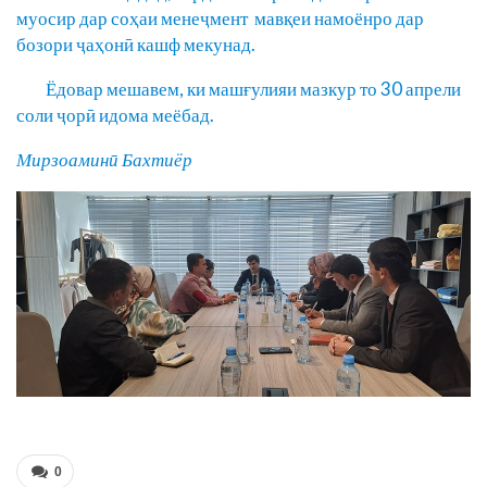
муосир дар соҳаи менеҷмент мавқеи намоёнро дар
бозори ҷаҳонӣ кашф мекунад.
Ёдовар мешавем, ки машғулияи мазкур то 30 апрели
соли ҷорӣ идома меёбад.
Мирзоаминӣ Бахтиёр
0