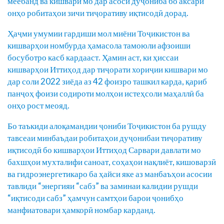
меёбанд ва кишвари мо дар асоси дуҷониба бо аксари
онҳо робитаҳои зичи тиҷоративу иқтисодӣ дорад.
Ҳаҷми умумии гардиши мол миёни Тоҷикистон ва
кишварҳои номбурда ҳамасола тамоюли афзоиши
босуботро касб кардааст. Ҳамин аст, ки ҳиссаи
кишварҳои Иттиҳод дар тиҷорати хориҷии кишвари мо
дар соли 2022 зиёда аз 42 фоизро ташкил карда, қариб
панҷоҳ фоизи содироти молҳои истеҳсоли маҳаллӣ ба
онҳо рост меояд.
Бо таъкиди алоқамандии ҷониби Тоҷикистон ба рушду
тавсеаи минбаъдаи робитаҳои дуҷонибаи тиҷоративу
иқтисодӣ бо кишварҳои Иттиҳод Сарвари давлати мо
бахшҳои мухталифи саноат, соҳаҳои нақлиёт, кишоварзӣ
ва гидроэнергетикаро ба ҳайси яке аз манбаъҳои асосии
тавлиди “энергияи “сабз” ва заминаи калидии рушди
“иқтисоди сабз” ҳамчун самтҳои барои ҷонибҳо
манфиатовари ҳамкорӣ номбар карданд.