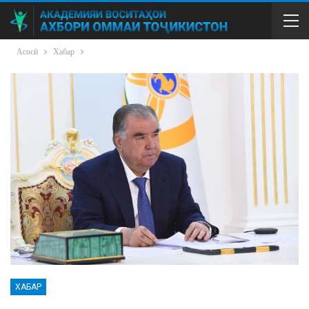
Асосӣ
Хабар
ХАБАР