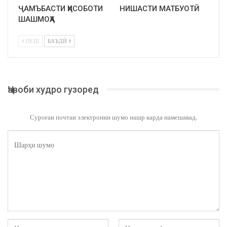
ҶАМЪБАСТИ ҲИСОБОТИ
НИШАСТИ МАТБУОТӢ
ШАШМОҲА
ПЕШ
БАЪДӢ
Ҷавоби худро гузоред
Суроғаи почтаи электронии шумо нашр карда намешавад.