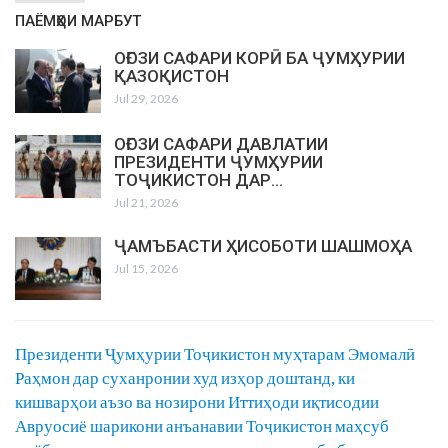
ПАЁМҲОИ МАРБУТ
ОҒОЗИ САФАРИ КОРӢ БА ҶУМҲУРИИ
ҚАЗОҚИСТОН
Jul 29, 2026
ОҒОЗИ САФАРИ ДАВЛАТИИ
ПРЕЗИДЕНТИ ҶУМҲУРИИ
ТОҶИКИСТОН ДАР…
Jul 21, 2026
ҶАМЪБАСТИ ҲИСОБОТИ ШАШМОҲА
Jul 15, 2026
Президенти Ҷумҳурии Тоҷикистон муҳтарам Эмомалӣ
Раҳмон дар суханронии худ изҳор доштанд, ки
кишварҳои аъзо ва нозирони Иттиҳоди иқтисодии
Авруосиё шарикони анъанавии Тоҷикистон маҳсуб