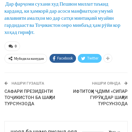
Дар фарҷоми сухани худ Пешвои миллат таъкид
карданд, ки ҳамкорӣ дар асоси манфиатҳои умумӣ
авлавияти амалҳои мо дар сатҳи минтақавӣ муайян
гардидааст ва Тоҷикистон онро минбаъд ҳам рӯйи кор
хоҳад гирифт.
0
Мубодила намудан
Facebook
Twitter
НАШРИ ГУЗАШТА
НАШРИ ОЯНДА
САФАРИ ПРЕЗИДЕНТИ
ИФТИТОҲИ ҶДММ «СИПАР
ТОҶИКИСТОН БА ШАҲРИ
ГУРӮҲ» ДАР ШАҲРИ
ТУРСУНЗОДА
ТУРСУНЗОДА
шояд ба шумо писанд ояд
Ҳама