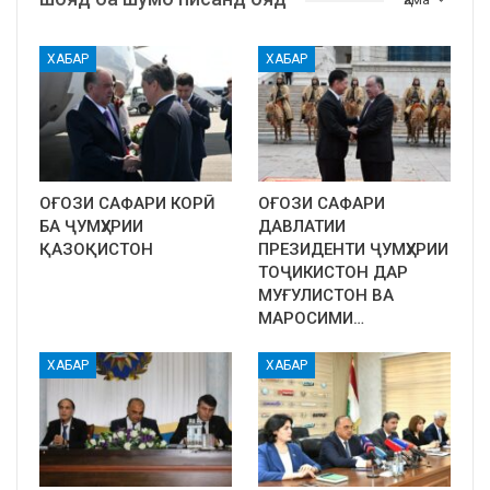
ХАБАР
ХАБАР
ОҒОЗИ САФАРИ КОРӢ
ОҒОЗИ САФАРИ
БА ҶУМҲУРИИ
ДАВЛАТИИ
ҚАЗОҚИСТОН
ПРЕЗИДЕНТИ ҶУМҲУРИИ
ТОҶИКИСТОН ДАР
МУҒУЛИСТОН ВА
МАРОСИМИ…
ХАБАР
ХАБАР