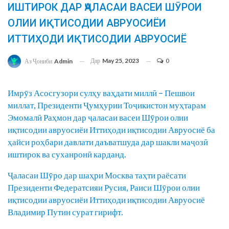
ИШТИРОК ДАР ҶАЛАСАИ ВАСЕИ ШӮРОИ
ОЛИИ ИҚТИСОДИИ АВРУОСИЁИ
ИТТИҲОДИ ИҚТИСОДИИ АВРУОСИЁ
Дар
May 25, 2023
0
Аз Ҷониби
Admin
Имрӯз Асосгузори сулҳу ваҳдати миллӣ – Пешвои
миллат, Президенти Ҷумҳурии Тоҷикистон муҳтарам
Эмомалӣ Раҳмон дар ҷаласаи васеи Шӯрои олии
иқтисодии авруосиёи Иттиҳоди иқтисодии Авруосиё ба
ҳайси роҳбари давлати даъватшуда дар шакли маҷозӣ
иштирок ва суханронӣ карданд.
Ҷаласаи Шӯро дар шаҳри Москва таҳти раёсати
Президенти Федератсияи Русия, Раиси Шӯрои олии
иқтисодии авруосиёи Иттиҳоди иқтисодии Авруосиё
Владимир Путин сурат гирифт.