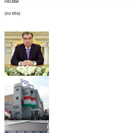
РАСМӢ
(no title)