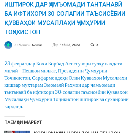
ИШТИРОК ДАР ҶАМЪОМАДИ ТАНТАНАВӢ
БА ИФТИХОРИ 30-СОЛАГИИ ТАЪСИСЁБИИ
ҚУВВАҲОИ МУСАЛЛАҲИ ҶУМҲУРИИ
ТОҶИКИСТОН
Дар
Feb 23, 2023
0
Аз Ҷониби
Admin
23 феврал дар Кохи Борбад Асосгузори сулҳу ваҳдати
миллӣ – Пешвои миллат, Президенти Ҷумҳурии
Тоҷикистон, Сарфармондеҳи Олии Қувваҳои Мусаллаҳи
кишвар муҳтарам Эмомалӣ Раҳмон дар ҷамъомади
тантанавӣ ба ифтихори 30-солагии таъсисёбии Қувваҳои
Мусаллаҳи Ҷумҳурии Тоҷикистон иштирок ва суханронӣ
карданд.
ПАЁМҲОИ МАРБУТ