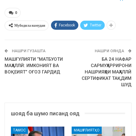
0
Мубодила намудан
Facebook
Twitter
НАШРИ ГУЗАШТА
НАШРИ ОЯНДА
МАШҒУЛИЯТИ “МАТБУОТИ
БА 24 НАФАР
МАҲАЛЛӢ: ИМКОНИЯТ ВА
САРМУҲАРРИРОНИ
ВОҚЕИЯТ” ОҒОЗ ГАРДИД
НАШРИЯҲОИ МАҲАЛЛӢ
СЕРТИФИКАТ ТАҚДИМ
ШУД
шояд ба шумо писанд ояд
ТАМОС
МАШҒУЛИЯТҲО