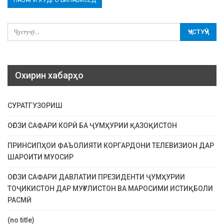
Охирин хабарҳо
СУРАТГУЗОРИШ
ОҒОЗИ САФАРИ КОРӢ БА ҶУМҲУРИИ ҚАЗОҚИСТОН
ПРИНСИПҲОИ ФАЪОЛИЯТИ КОРГАРДОНИ ТЕЛЕВИЗИОН ДАР
ШАРОИТИ МУОСИР
ОҒОЗИ САФАРИ ДАВЛАТИИ ПРЕЗИДЕНТИ ҶУМҲУРИИ
ТОҶИКИСТОН ДАР МУҒУЛИСТОН ВА МАРОСИМИ ИСТИҚБОЛИ
РАСМӢ
(no title)