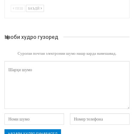
ПЕШ
БАЪДӢ
Ҷавоби худро гузоред
Суроғаи почтаи электронии шумо нашр карда намешавад.