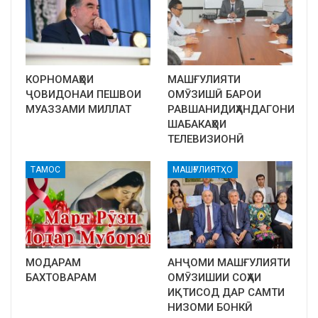
КОРНОМАҲОИ
МАШҒУЛИЯТИ
ҶОВИДОНАИ ПЕШВОИ
ОМӮЗИШӢ БАРОИ
МУАЗЗАМИ МИЛЛАТ
РАВШАНИДИҲАНДАГОНИ
ШАБАКАҲОИ
ТЕЛЕВИЗИОНӢ
ТАМОС
МАШҒУЛИЯТҲО
МОДАРАМ
АНҶОМИ МАШҒУЛИЯТИ
БАХТОВАРАМ
ОМӮЗИШИИ СОҲАИ
ИҚТИСОД ДАР САМТИ
НИЗОМИ БОНКӢ