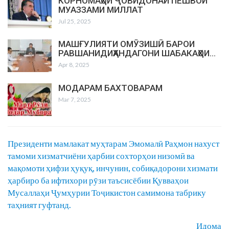
КОРНОМАҲОИ ҶОВИДОНАИ ПЕШВОИ
МУАЗЗАМИ МИЛЛАТ
Jul 25, 2025
МАШҒУЛИЯТИ ОМӮЗИШӢ БАРОИ
РАВШАНИДИҲАНДАГОНИ ШАБАКАҲОИ…
Apr 8, 2025
МОДАРАМ БАХТОВАРАМ
Mar 7, 2025
Президенти мамлакат муҳтарам Эмомалӣ Раҳмон нахуст
тамоми хизматчиёни ҳарбии сохторҳои низомӣ ва
мақомоти ҳифзи ҳуқуқ, инчунин, собиқадорони хизмати
ҳарбиро ба ифтихори рӯзи таъсисёбии Қувваҳои
Мусаллаҳи Ҷумҳурии Тоҷикистон самимона табрику
таҳният гуфтанд.
Идома