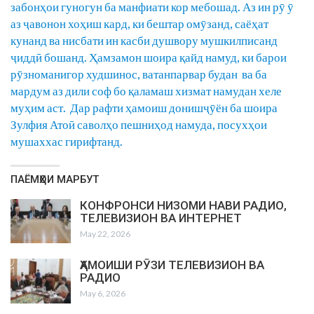
забонҳои гуногун ба манфиати кор мебошад. Аз ин рӯ ӯ
аз ҷавонон хоҳиш кард, ки бештар омӯзанд, саёҳат
кунанд ва нисбати ин касби душвору мушкилписанд
ҷиддӣ бошанд. Ҳамзамон шоира қайд намуд, ки барои
рӯзноманигор худшинос, ватанпарвар будан ва ба
мардум аз дили соф бо қаламаш хизмат намудан хеле
муҳим аст. Дар рафти ҳамоиш донишҷӯён ба шоира
Зулфия Атоӣ саволҳо пешниҳод намуда, посухҳои
мушаххас гирифтанд.
ПАЁМҲОИ МАРБУТ
КОНФРОНСИ НИЗОМИ НАВИ РАДИО,
ТЕЛЕВИЗИОН ВА ИНТЕРНЕТ
May 22, 2026
ҲАМОИШИ РӮЗИ ТЕЛЕВИЗИОН ВА
РАДИО
May 6, 2026