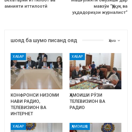
амнияти иттилоотӣ
мавзӯи “Ҳуқуқ ва
уҳдадориҳои журналист”
шояд ба шумо писанд ояд
Ҳама
ХАБАР
ХАБАР
КОНФРОНСИ НИЗОМИ
ҲАМОИШИ РӮЗИ
НАВИ РАДИО,
ТЕЛЕВИЗИОН ВА
ТЕЛЕВИЗИОН ВА
РАДИО
ИНТЕРНЕТ
ХАБАР
ҲАМОИШҲО