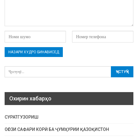
Охирин хабарҳо
СУРАТГУЗОРИШ
ОҒОЗИ САФАРИ КОРӢ БА ҶУМҲУРИИ ҚАЗОҚИСТОН