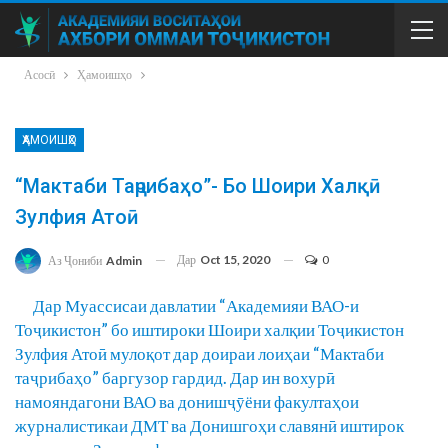
Асосӣ
Ҳамоишҳо
ҲАМОИШҲО
“Мактаби Таҷрибаҳо”- Бо Шоири Халқӣ
Зулфия Атоӣ
Дар
Oct 15, 2020
0
Аз Ҷониби
Admin
Дар Муассисаи давлатии “Академияи ВАО-и
Тоҷикистон” бо иштироки Шоири халқии Тоҷикистон
Зулфия Атоӣ мулоқот дар доираи лоиҳаи “Мактаби
таҷрибаҳо” баргузор гардид. Дар ин вохурӣ
намояндагони ВАО ва донишҷӯёни факултаҳои
журналистикаи ДМТ ва Донишгоҳи славянӣ иштирок