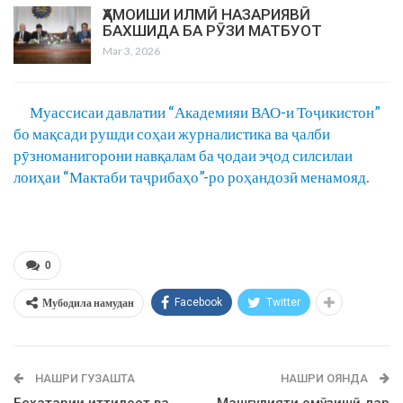
ҲАМОИШИ ИЛМӢ НАЗАРИЯВӢ
БАХШИДА БА РӮЗИ МАТБУОТ
Mar 3, 2026
Муассисаи давлатии “Академияи ВАО-и Тоҷикистон”
бо мақсади рушди соҳаи журналистика ва ҷалби
рӯзноманигорони навқалам ба ҷодаи эҷод силсилаи
лоиҳаи “Мактаби таҷрибаҳо”-ро роҳандозӣ менамояд.
0
Мубодила намудан
Facebook
Twitter
НАШРИ ГУЗАШТА
НАШРИ ОЯНДА
Бехатарии иттилоот ва
Машғулияти омӯзишӣ дар