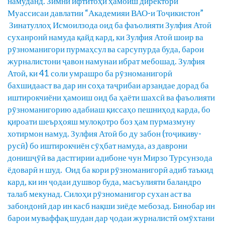
намуданд. Зимни ифтитоҳи ҳамоиш директори
Муассисаи давлатии “Академияи ВАО-и Тоҷикистон”
Зинатуллоҳ Исмоилзода оид ба фаъолияти Зулфия Атоӣ
суханронӣ намуда қайд кард, ки Зулфия Атоӣ шоир ва
рӯзноманигори пурмаҳсул ва сарсупурда буда, барои
журналистони ҷавон намунаи ибрат мебошад. Зулфия
Атоӣ, ки 41 соли умрашро ба рӯзноманигорӣ
бахшидааст ва дар ин соҳа таҷрибаи арзандае дорад ба
иштирокчиёни ҳамоиш оид ба ҳаёти шахсӣ ва фаъолияти
рӯзноманигорию адабиаш қиссаҳо пешниҳод карда, бо
қироати шеърҳояш мулоқотро боз ҳам пурмазмуну
хотирмон намуд. Зулфия Атоӣ бо ду забон (тоҷикиву-
русӣ) бо иштирокчиён сӯҳбат намуда, аз даврони
донишҷӯӣ ва дастгирии адибоне чун Мирзо Турсунзода
ёдоварӣ н шуд. Оид ба кори рӯзноманигорӣ адиб таъкид
кард, ки ин ҷодаи душвор буда, масъулияти баландро
талаб мекунад. Силоҳи рӯзноманигор сухан аст ва
забондонӣ дар ин касб нақши зиёде мебозад. Бинобар ин
барои муваффақ шудан дар ҷодаи журналистӣ омӯхтани