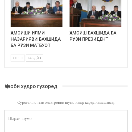
ҲАМОИШИ ИЛМӢ
ҲАМОИШ БАХШИДА БА
НАЗАРИЯВӢ БАХШИДА
РӮЗИ ПРЕЗИДЕНТ
БА РӮЗИ МАТБУОТ
ПЕШ
БАЪДӢ
Ҷавоби худро гузоред
Суроғаи почтаи электронии шумо нашр карда намешавад.