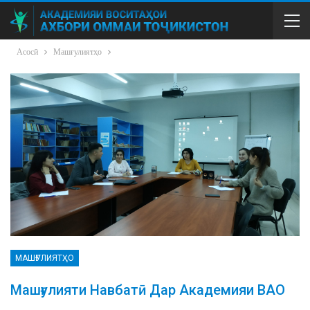
Асосӣ
Машғулиятҳо
МАШҒУЛИЯТҲО
Машғулияти Навбатӣ Дар Академияи ВАО