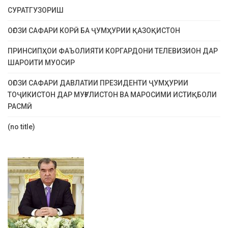
СУРАТГУЗОРИШ
ОҒОЗИ САФАРИ КОРӢ БА ҶУМҲУРИИ ҚАЗОҚИСТОН
ПРИНСИПҲОИ ФАЪОЛИЯТИ КОРГАРДОНИ ТЕЛЕВИЗИОН ДАР
ШАРОИТИ МУОСИР
ОҒОЗИ САФАРИ ДАВЛАТИИ ПРЕЗИДЕНТИ ҶУМҲУРИИ
ТОҶИКИСТОН ДАР МУҒУЛИСТОН ВА МАРОСИМИ ИСТИҚБОЛИ
РАСМӢ
(no title)