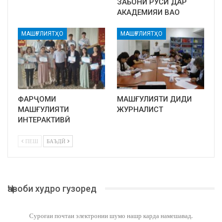
ЗАБОНИ РУСӢ ДАР
АКАДЕМИЯИ ВАО
МАШҒУЛИЯТҲО
МАШҒУЛИЯТҲО
ФАРҶОМИ
МАШҒУЛИЯТИ ДИДИ
МАШҒУЛИЯТИ
ЖУРНАЛИСТ
ИНТЕРАКТИВӢ
ПЕШ
БАЪДӢ
Ҷавоби худро гузоред
Суроғаи почтаи электронии шумо нашр карда намешавад.