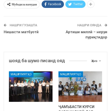
Мубодила намудан
Facebook
Twitter
НАШРИ ГУЗАШТА
НАШРИ ОЯНДА
Нишасти матбуотӣ
Артиши миллӣ – неруи
пуриқтидор
шояд ба шумо писанд ояд
Ҳама
МАШҒУЛИЯТҲО
МАШҒУЛИЯТҲО
ҶАМЪБАСТИ КУРСИ