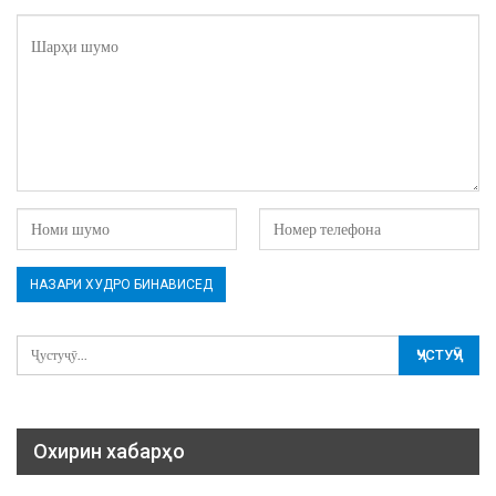
Охирин хабарҳо