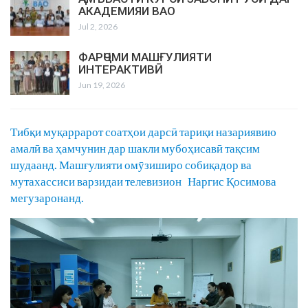
АКАДЕМИЯИ ВАО
Jul 2, 2026
ФАРҶОМИ МАШҒУЛИЯТИ
ИНТЕРАКТИВӢ
Jun 19, 2026
Тибқи муқаррарот соатҳои дарсӣ тариқи назариявию
амалӣ ва ҳамчунин дар шакли мубоҳисавӣ тақсим
шудаанд. Машғулияти омӯзиширо собиқадор ва
мутахассиси варзидаи телевизион Наргис Қосимова
мегузаронанд.