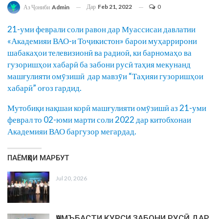
Дар
Feb 21, 2022
0
Аз Ҷониби
Admin
21-уми феврали соли равон дар Муассисаи давлатии
«Академияи ВАО-и Тоҷикистон» барои муҳаррирони
шабакаҳои телевизионӣ ва радиоӣ, ки барномаҳо ва
гузоришҳои хабарӣ ба забони русӣ таҳия мекунанд
машғулияти омӯзишӣ дар мавзӯи “Таҳияи гузоришҳои
хабарӣ” оғоз гардид.
Мутобиқи нақшаи корӣ машғулияти омӯзишӣ аз 21-уми
феврал то 02-юми марти соли 2022 дар китобхонаи
Академияи ВАО баргузор мегардад.
ПАЁМҲОИ МАРБУТ
Jul 20, 2026
ҶАМЪБАСТИ КУРСИ ЗАБОНИ РУСӢ ДАР