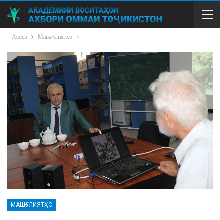
Асосӣ
Машғулиятҳо
МАШҒУЛИЯТҲО