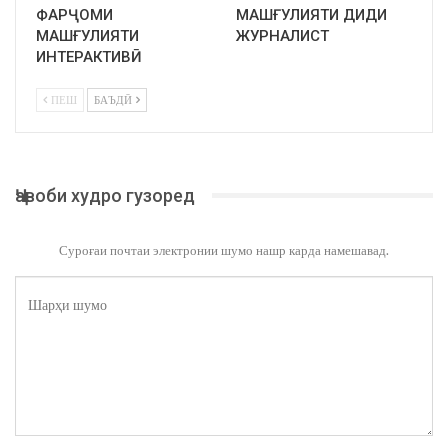
ФАРҶОМИ
МАШҒУЛИЯТИ ДИДИ
МАШҒУЛИЯТИ
ЖУРНАЛИСТ
ИНТЕРАКТИВӢ
ПЕШ
БАЪДӢ
Ҷавоби худро гузоред
Суроғаи почтаи электронии шумо нашр карда намешавад.