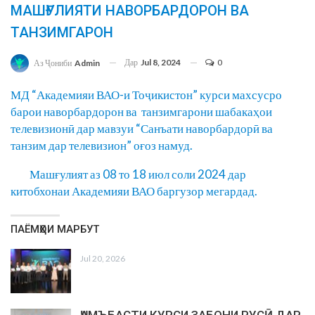
МАШҒУЛИЯТИ НАВОРБАРДОРОН ВА
ТАНЗИМГАРОН
Дар
Jul 8, 2024
0
Аз Ҷониби
Admin
МД “Академияи ВАО-и Тоҷикистон” курси махсусро
барои наворбардорон ва танзимгарони шабакаҳои
телевизионӣ дар мавзуи “Санъати наворбардорӣ ва
танзим дар телевизион” оғоз намуд.
Машғулият аз 08 то 18 июл соли 2024 дар
китобхонаи Академияи ВАО баргузор мегардад.
ПАЁМҲОИ МАРБУТ
Jul 20, 2026