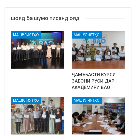
шояд ба шумо писанд ояд
МАШҒУЛИЯТҲО
МАШҒУЛИЯТҲО
ҶАМЪБАСТИ КУРСИ
ЗАБОНИ РУСӢ ДАР
АКАДЕМИЯИ ВАО
МАШҒУЛИЯТҲО
МАШҒУЛИЯТҲО