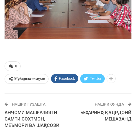
0
Мубодила намудан
Facebook
Twitter
НАШРИ ГУЗАШТА
НАШРИ ОЯНДА
АНҶОМИ МАШҒУЛИЯТИ
БЕҲТАРИНҲО ҚАДРДОНӢ
САМТИ СОХТМОН,
МЕШАВАНД
МЕЪМОРӢ ВА ШАҲРСОЗӢ