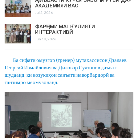
ҶАМЪБАСТИ КУРСИ ЗАБОНИ РУСӢ ДАР
АКАДЕМИЯИ ВАО
Jul 2, 2026
ФАРҶОМИ МАШҒУЛИЯТИ
ИНТЕРАКТИВӢ
Jun 19, 2026
Ба сифати омӯзгор (тренер) мутахассисон Дзалаев
Георгий Измайлович ва Диловар Султонов даъват
шудаанд, ки нозукиҳои санъати наворбардорӣ ва
танзимро меомӯзонанд.