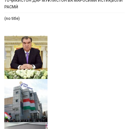
ТОҶИКИСТОН ДАР МУҒУЛИСТОН ВА МАРОСИМИ ИСТИҚБОЛИ
РАСМӢ
(no title)