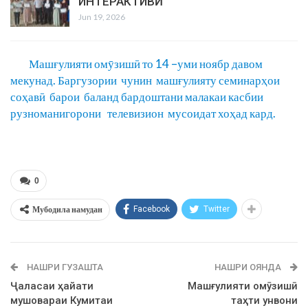
ИНТЕРАКТИВӢ
Jun 19, 2026
Машғулияти омӯзишӣ то 14 –уми ноябр давом
мекунад. Баргузории чунин машғулияту семинарҳои
соҳавӣ барои баланд бардоштани малакаи касбии
рузноманигорони телевизион мусоидат хоҳад кард.
0
Мубодила намудан
Facebook
Twitter
НАШРИ ГУЗАШТА
НАШРИ ОЯНДА
Ҷаласаи ҳайати
Машғулияти омӯзишӣ
мушовараи Кумитаи
таҳти унвони