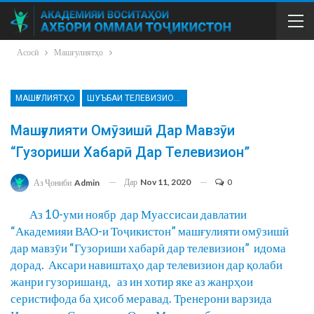
Асосӣ
Машғулиятҳо
МАШҒУЛИЯТҲО
ШУЪБАИ ТЕЛЕВИЗИОН ВА РАДИО
Машғулияти Омӯзишӣ Дар Мавзӯи
“Гузориши Хабарӣ Дар Телевизион”
Дар
Nov 11, 2020
0
Аз Ҷониби
Admin
Аз 10-уми ноябр дар Муассисаи давлатии
“Академияи ВАО-и Тоҷикистон” машғулияти омӯзишӣ
дар мавзӯи “Гузориши хабарӣ дар телевизион” идома
дорад. Аксари навиштаҳо дар телевизион дар қолаби
жанри гузоришанд, аз ин хотир яке аз жанрҳои
серистифода ба ҳисоб меравад. Тренерони варзида