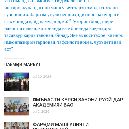
Иззатманд Саломов ва Озод Маликов ба
иштироккунандагони машғулият тарзи омода сохтани
гузориши хабарӣ ва усули пешниҳоди онро ба пуррагӣ
фаҳмонида қайд намуданд, ки: “Гузориш бояд тавре
навишта шавад, ки хонанда ва ё бинанда воқеаҳоро
тасаввур карда тавонад, бинад. Яке аз воситаҳое, ки инро
имконпазир мегардонад, тафсилоти воқеа, ҷузъиёти вай
аст”.
ПАЁМҲОИ МАРБУТ
Jul 20, 2026
ҶАМЪБАСТИ КУРСИ ЗАБОНИ РУСӢ ДАР
АКАДЕМИЯИ ВАО
Jul 2, 2026
ФАРҶОМИ МАШҒУЛИЯТИ