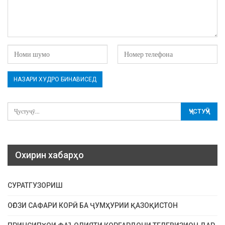
Охирин хабарҳо
СУРАТГУЗОРИШ
ОҒОЗИ САФАРИ КОРӢ БА ҶУМҲУРИИ ҚАЗОҚИСТОН