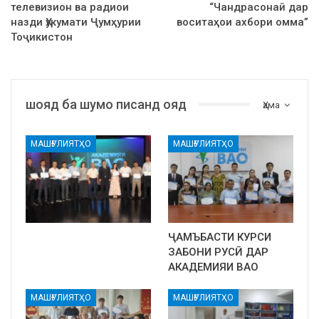
телевизион ва радиои
“Чандрасонаӣ дар
назди Ҳукумати Ҷумҳурии
воситаҳои ахбори омма”
Тоҷикистон
шояд ба шумо писанд ояд
Ҳама
МАШҒУЛИЯТҲО
МАШҒУЛИЯТҲО
ҶАМЪБАСТИ КУРСИ
ЗАБОНИ РУСӢ ДАР
АКАДЕМИЯИ ВАО
МАШҒУЛИЯТҲО
МАШҒУЛИЯТҲО