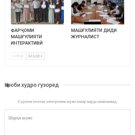
ФАРҶОМИ
МАШҒУЛИЯТИ ДИДИ
МАШҒУЛИЯТИ
ЖУРНАЛИСТ
ИНТЕРАКТИВӢ
ПЕШ
БАЪДӢ
Ҷавоби худро гузоред
Суроғаи почтаи электронии шумо нашр карда намешавад.