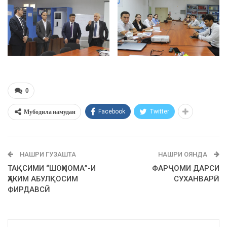
0
Мубодила намудан
Facebook
Twitter
НАШРИ ГУЗАШТА
НАШРИ ОЯНДА
ТАҚСИМИ “ШОҲНОМА”-И
ФАРҶОМИ ДАРСИ
ҲАКИМ АБУЛҚОСИМ
СУХАНВАРӢ
ФИРДАВСӢ