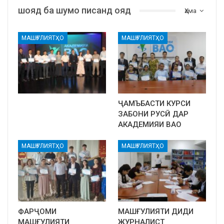
шояд ба шумо писанд ояд
Ҳама
МАШҒУЛИЯТҲО
МАШҒУЛИЯТҲО
ҶАМЪБАСТИ КУРСИ
ЗАБОНИ РУСӢ ДАР
АКАДЕМИЯИ ВАО
МАШҒУЛИЯТҲО
МАШҒУЛИЯТҲО
ФАРҶОМИ
МАШҒУЛИЯТИ ДИДИ
МАШҒУЛИЯТИ
ЖУРНАЛИСТ