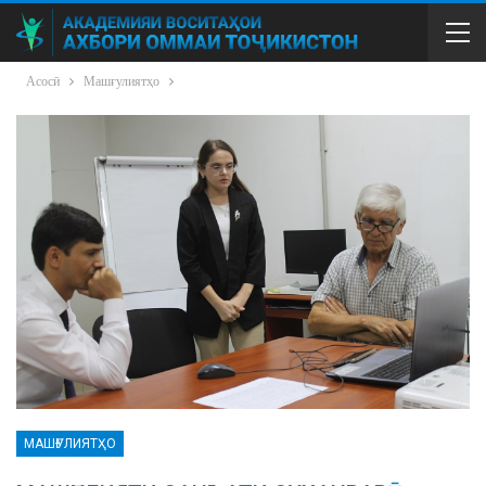
Асосӣ
Машғулиятҳо
МАШҒУЛИЯТҲО