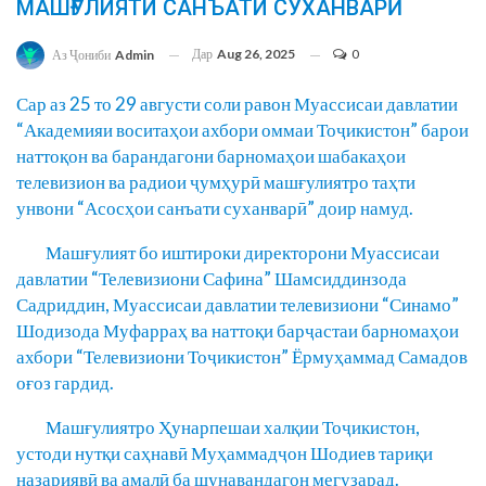
МАШҒУЛИЯТИ САНЪАТИ СУХАНВАРӢ
Дар
Aug 26, 2025
0
Аз Ҷониби
Admin
Сар аз 25 то 29 августи соли равон Муассисаи давлатии
“Академияи воситаҳои ахбори оммаи Тоҷикистон” барои
наттоқон ва барандагони барномаҳои шабакаҳои
телевизион ва радиои ҷумҳурӣ машғулиятро таҳти
унвони “Асосҳои санъати суханварӣ” доир намуд.
Машғулият бо иштироки директорони Муассисаи
давлатии “Телевизиони Сафина” Шамсиддинзода
Садриддин, Муассисаи давлатии телевизиони “Синамо”
Шодизода Муфарраҳ ва наттоқи барҷастаи барномаҳои
ахбори “Телевизиони Тоҷикистон” Ёрмуҳаммад Самадов
оғоз гардид.
Машғулиятро Ҳунарпешаи халқии Тоҷикистон,
устоди нутқи саҳнавӣ Муҳаммадҷон Шодиев тариқи
назариявӣ ва амалӣ ба шунавандагон мегузарад.