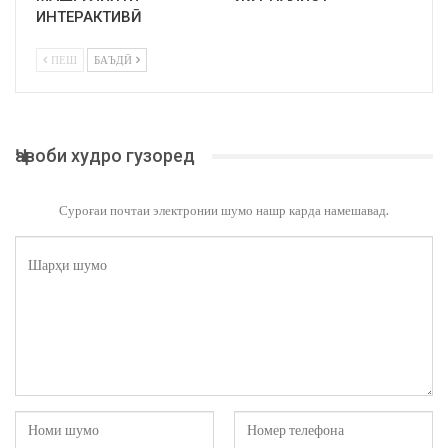
ИНТЕРАКТИВӢ
ПЕШ
БАЪДӢ
Ҷавоби худро гузоред
Суроғаи почтаи электронии шумо нашр карда намешавад.