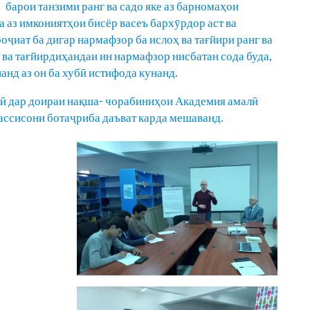
барои танзими ранг ва садо яке аз барномаҳои
 аз имкониятҳои бисёр васеъ бархӯрдор аст ва
ҷиат ба дигар нармафзор ба ислоҳ ва тағйири ранг ва
ва тағйирдиҳандаи ин нармафзор нисбатан сода буда,
нд аз он ба хубӣ истифода кунанд.
ҷӣ дар доираи нақша- чорабиниҳои Академия амалӣ
хассисони ботаҷриба даъват карда мешаванд.