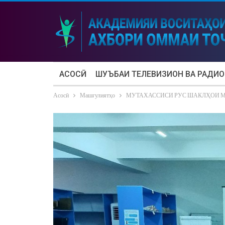
АСОСӢ
ШУЪБАИ ТЕЛЕВИЗИОН ВА РАДИО
Асосӣ
Машғулиятҳо
МУТАХАССИСИ РУС ШАКЛҲОИ 