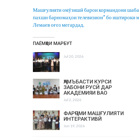
Машғулияти омӯзишӣ барои кормандони шабака
пахши барномаҳои телевизион” бо иштироки 
Лемаев оғоз мегардад.
ПАЁМҲОИ МАРБУТ
Jul 20, 2026
ҶАМЪБАСТИ КУРСИ
ЗАБОНИ РУСӢ ДАР
АКАДЕМИЯИ ВАО
Jul 2, 2026
ФАРҶОМИ МАШҒУЛИЯТИ
ИНТЕРАКТИВӢ
Jun 19, 2026