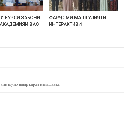
И КУРСИ ЗАБОНИ
ФАРҶОМИ МАШҒУЛИЯТИ
 АКАДЕМИЯИ ВАО
ИНТЕРАКТИВӢ
онии шумо нашр карда намешавад.