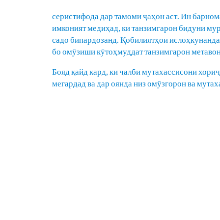
серистифода дар тамоми ҷаҳон аст. Ин барнома
имконият медиҳад, ки танзимгарон бидуни муро
садо бипардозанд. Қобилиятҳои ислоҳкунанда 
бо омӯзиши кӯтоҳмуддат танзимгарон метавона
Бояд қайд кард, ки ҷалби мутахассисони хори
мегардад ва дар оянда низ омӯзгорон ва мута