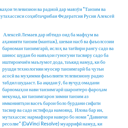
ҳои телевизион ва радиоӣ дар мавзӯи “Танзим ва
мутахассиси соҳибтаҷрибаи Федератсия Русия Алексей
Алексей Лемаев дар ибтидо оид ба мафҳум ва
аҳамияти танзим (мантаж), шеваи насб ва фаъолсозии
барномаи танзимгарӣ, ислоҳ ва тағйири рангу садо ва
шинос шудан бо навъҳои гуногуни тасвиру садо ба
иштирокчиён маълумот дода, таъкид намуд, ки бо
рушди технологияи муосир танзимгарӣ ба ҷузъи
асосӣ ва муҳимми фаъолияти телевизиону радио
табдил шудааст. Ба ақидаи ӯ, ба вуҷуд омадани
барномаҳои нави танзимгарӣ шароитеро фароҳам
мекунад, ки танзимгарон зимни танзим аз
имкониятҳои васеъ барои боло бурдани сифати
тасвир ва садо истифода намоянд. Илова бар ин,
мутахассис нармафзори наверо бо номи “Давинчи
ресолве” (DaVinci Resolve) муаррифӣ намуд, ки