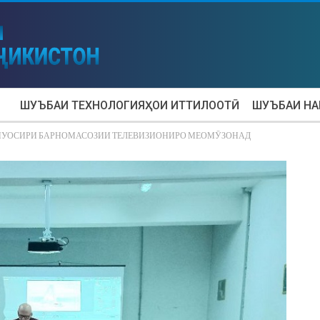
ШУЪБАИ ТЕХНОЛОГИЯҲОИ ИТТИЛООТӢ
ШУЪБАИ Н
МУОСИРИ БАРНОМАСОЗИИ ТЕЛЕВИЗИОНИРО МЕОМӮЗОНАД