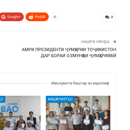
Google+
ReddIt
0
НАШРИ ОЯНДА
АМРИ ПРЕЗИДЕНТИ ҶУМҲУРИИ ТОҶИКИСТОН
ДАР БОРАИ ОЗМУНҲОИ ҶУМҲУРИЯВӢ
Маълумоти бештар аз муаллиф
ҲО
МАШҒУЛИЯТҲО