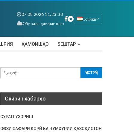
07.08.2026 11:23:31
Тоҷикӣ
Обу ҳаво дастрас нест
АШРИЯ
ҲАМОИШҲО
БЕШТАР
Охирин хабарҳо
СУРАТГУЗОРИШ
ОҒОЗИ САФАРИ КОРӢ БА ҶУМҲУРИИ ҚАЗОҚИСТОН