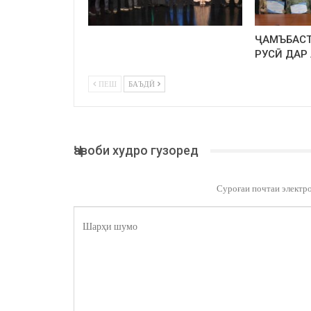
ҶАМЪБАСТ
РУСӢ ДАР
ПЕШ
БАЪДӢ
Ҷавоби худро гузоред
Суроғаи почтаи электр