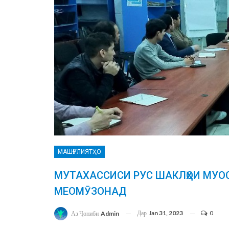
МАШҒУЛИЯТҲО
МУТАХАССИСИ РУС ШАКЛҲОИ МУО
МЕОМӮЗОНАД
Дар
Jan 31, 2023
0
Аз Ҷониби
Admin