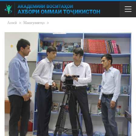
Асосӣ
Машғулиятҳо