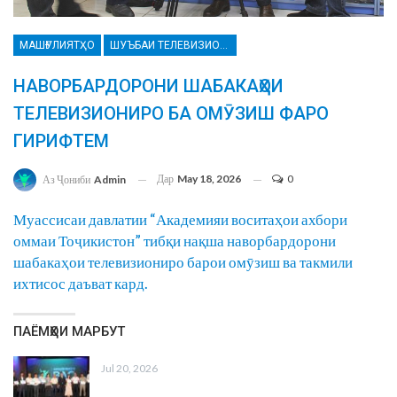
МАШҒУЛИЯТҲО
ШУЪБАИ ТЕЛЕВИЗИОН ВА РАДИО
НАВОРБАРДОРОНИ ШАБАКАҲОИ
ТЕЛЕВИЗИОНИРО БА ОМӮЗИШ ФАРО
ГИРИФТЕМ
Дар
May 18, 2026
0
Аз Ҷониби
Admin
Муассисаи давлатии “Академияи воситаҳои ахбори
оммаи Тоҷикистон” тибқи нақша наворбардорони
шабакаҳои телевизиониро барои омӯзиш ва такмили
ихтисос даъват кард.
ПАЁМҲОИ МАРБУТ
Jul 20, 2026