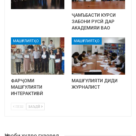
ҶАМЪБАСТИ КУРСИ
ЗАБОНИ РУСӢ ДАР
АКАДЕМИЯИ ВАО
МАШҒУЛИЯТҲО
МАШҒУЛИЯТҲО
ФАРҶОМИ
МАШҒУЛИЯТИ ДИДИ
МАШҒУЛИЯТИ
ЖУРНАЛИСТ
ИНТЕРАКТИВӢ
ПЕШ
БАЪДӢ
Ҷавоби худро гузоред