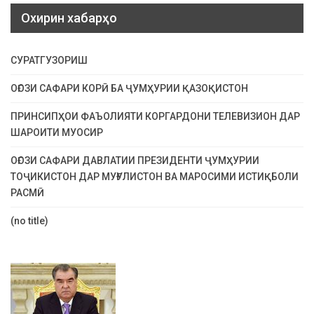
Охирин хабарҳо
СУРАТГУЗОРИШ
ОҒОЗИ САФАРИ КОРӢ БА ҶУМҲУРИИ ҚАЗОҚИСТОН
ПРИНСИПҲОИ ФАЪОЛИЯТИ КОРГАРДОНИ ТЕЛЕВИЗИОН ДАР
ШАРОИТИ МУОСИР
ОҒОЗИ САФАРИ ДАВЛАТИИ ПРЕЗИДЕНТИ ҶУМҲУРИИ
ТОҶИКИСТОН ДАР МУҒУЛИСТОН ВА МАРОСИМИ ИСТИҚБОЛИ
РАСМӢ
(no title)