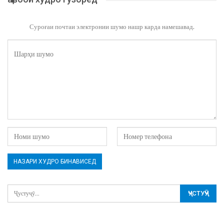
Суроғаи почтаи электронии шумо нашр карда намешавад.