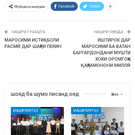
Мубодила намудан
Facebook
Twitter
НАШРИ ГУЗАШТА
НАШРИ ОЯНДА
МАРОСИМИ ИСТИҚБОЛИ
ИШТИРОК ДАР
РАСМӢ ДАР ШАҲРИ ПЕКИН
МАРОСИМИ БА ВАТАН
БАРГАРДОНДАНИ МУШТИ
ХОКИ ОРОМГОҲИ
ҚАҲРАМОНОНИ МИЛЛӢ
шояд ба шумо писанд ояд
Ҳама
МАШҒУЛИЯТҲО
МАШҒУЛИЯТҲО