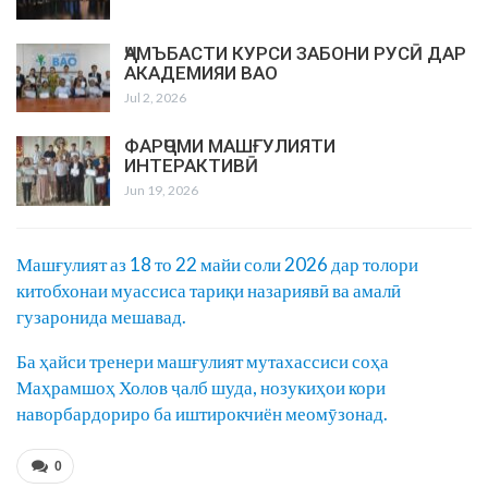
ҶАМЪБАСТИ КУРСИ ЗАБОНИ РУСӢ ДАР
АКАДЕМИЯИ ВАО
Jul 2, 2026
ФАРҶОМИ МАШҒУЛИЯТИ
ИНТЕРАКТИВӢ
Jun 19, 2026
Машғулият аз 18 то 22 майи соли 2026 дар толори
китобхонаи муассиса тариқи назариявӣ ва амалӣ
гузаронида мешавад.
Ба ҳайси тренери машғулият мутахассиси соҳа
Маҳрамшоҳ Холов ҷалб шуда, нозукиҳои кори
наворбардориро ба иштирокчиён меомӯзонад.
0