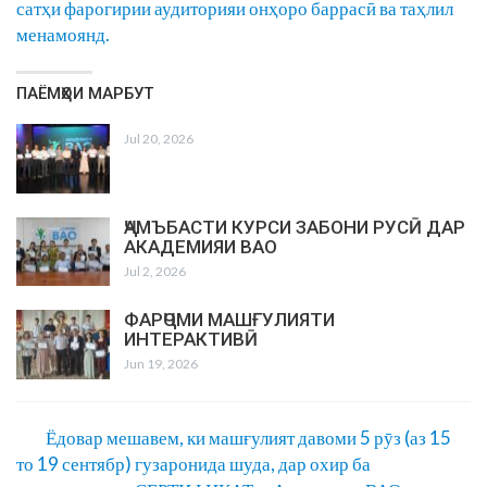
сатҳи фарогирии аудиторияи онҳоро баррасӣ ва таҳлил
менамоянд.
ПАЁМҲОИ МАРБУТ
Jul 20, 2026
ҶАМЪБАСТИ КУРСИ ЗАБОНИ РУСӢ ДАР
АКАДЕМИЯИ ВАО
Jul 2, 2026
ФАРҶОМИ МАШҒУЛИЯТИ
ИНТЕРАКТИВӢ
Jun 19, 2026
Ёдовар мешавем, ки машғулият давоми 5 рӯз (аз 15
то 19 сентябр) гузаронида шуда, дар охир ба