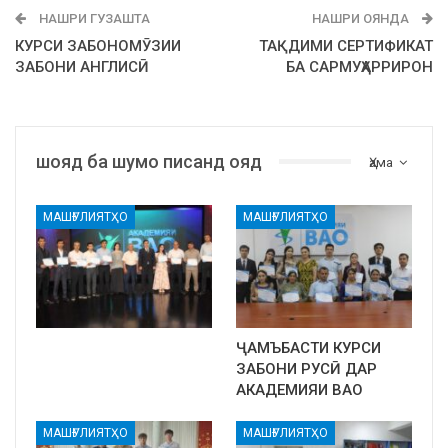
НАШРИ ГУЗАШТА
НАШРИ ОЯНДА
КУРСИ ЗАБОНОМӮЗИИ
ТАҚДИМИ СЕРТИФИКАТ
ЗАБОНИ АНГЛИСӢ
БА САРМУҲАРРИРОН
шояд ба шумо писанд ояд
Ҳама
МАШҒУЛИЯТҲО
МАШҒУЛИЯТҲО
ҶАМЪБАСТИ КУРСИ
ЗАБОНИ РУСӢ ДАР
АКАДЕМИЯИ ВАО
МАШҒУЛИЯТҲО
МАШҒУЛИЯТҲО