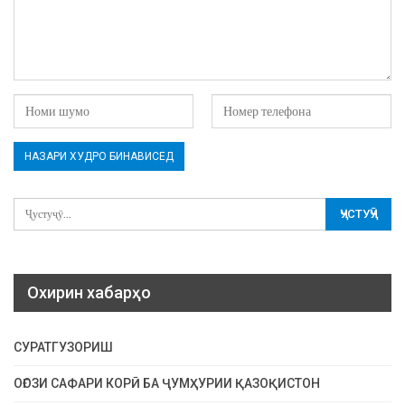
Охирин хабарҳо
СУРАТГУЗОРИШ
ОҒОЗИ САФАРИ КОРӢ БА ҶУМҲУРИИ ҚАЗОҚИСТОН