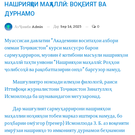
НАШРИЯҲОИ МАҲАЛЛӢ: ВОҚЕИЯТ ВА
ДУРНАМО
Дар
Sep 16, 2025
0
Аз Ҷониби
Admin
Муассисаи давлатии “Академияи воситаҳои ахбори
оммаи Тоҷикистон” курси махсусро барои
сармуҳаррирон, муовин ё котибони масъули нашрияҳои
маҳаллӣ таҳти унвони “Нашрияҳои маҳаллӣ: Роҳҳои
ҷолибсоҳӣ ва рақобатпазирии онҳо” баргузор намуд.
Машғулиятро номзади илмҳои филологӣ, раиси
Иттифоқи журналистони Тоҷикистон Зинатуллоҳ
Исмоилзода ба шунавандагон мегузаронад.
Дар машғулият сармуҳаррирони нашрияҳои
маҳаллии ноҳияҳои тобеи марказ иштирок намуда, бо
роҳбарии омӯзгор (тренер) Исмоилзода З. Б. аз воқеияти
имрӯзаи нашрияҳо то имконияту дурнамои беҳнамоии