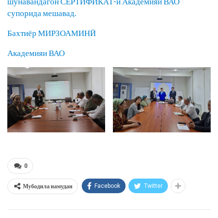
шунавандагон СЕРТИФИКАТ-и Академияи ВАО
супорида мешавад.
Бахтиёр МИРЗОАМИНӢ
Академияи ВАО
0
Мубодила намудан
Facebook
Twitter