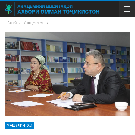
Асосӣ
Машғулиятҳо
МАШҒУЛИЯТҲО