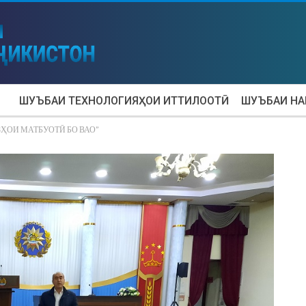
ШУЪБАИ ТЕХНОЛОГИЯҲОИ ИТТИЛООТӢ
ШУЪБАИ Н
ҲОИ МАТБУОТӢ БО ВАО”