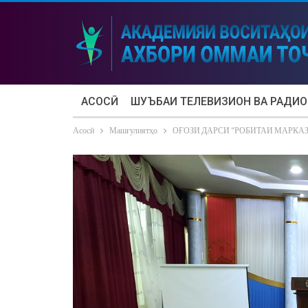
АСОСӢ
ШУЪБАИ ТЕЛЕВИЗИОН ВА РАДИО
Асосӣ
Машғулиятҳо
ОҒОЗИ ДАРСИ “РОБИТАИ МАРКАЗ