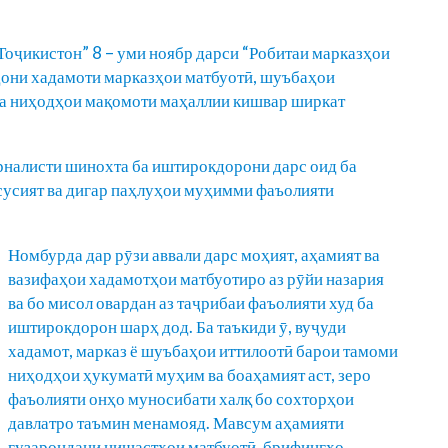
Тоҷикистон” 8 – уми ноябр дарси “Робитаи марказҳои
ндони хадамоти марказҳои матбуотӣ, шуъбаҳои
 ва ниҳодҳои мақомоти маҳаллии кишвар ширкат
налисти шинохта ба иштирокдорони дарс оид ба
усусият ва дигар паҳлуҳои муҳимми фаъолияти
Номбурда дар рӯзи аввали дарс моҳият, аҳамият ва
вазифаҳои хадамотҳои матбуотиро аз рӯйи назария
ва бо мисол овардан аз таҷрибаи фаъолияти худ ба
иштирокдорон шарҳ дод. Ба таъкиди ӯ, вуҷуди
хадамот, марказ ё шуъбаҳои иттилоотӣ барои тамоми
ниҳодҳои ҳукуматӣ муҳим ва боаҳамият аст, зеро
фаъолияти онҳо муносибати халқ бо сохторҳои
давлатро таъмин менамояд. Мавсум аҳамияти
гузарондани нишастҳои матбуотӣ, брифингҳо,