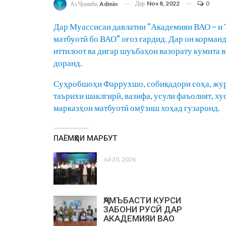
Дар
Nov 8, 2022
0
Аз Ҷониби
Admin
Дар Муассисаи давлатии “Академияи ВАО – и 
матбуотӣ бо ВАО” оғоз гардид. Дар он корма
иттилоот ва дигар шуъбаҳои вазорату кумита
доранд.
Суҳробшоҳи Фаррухшо, собиқадори соҳа, жур
таърихи шаклгирӣ, вазифа, усули фаъолият, х
марказҳои матбуотӣ омӯзиш хоҳад гузаронд.
ПАЁМҲОИ МАРБУТ
Jul 20, 2026
ҶАМЪБАСТИ КУРСИ
ЗАБОНИ РУСӢ ДАР
АКАДЕМИЯИ ВАО