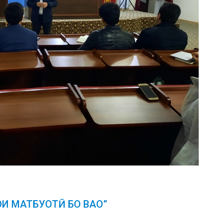
ОИ МАТБУОТӢ БО ВАО”