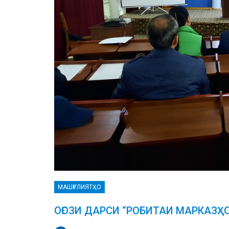
МАШҒУЛИЯТҲО
ОҒОЗИ ДАРСИ “РОБИТАИ МАРКАЗҲ