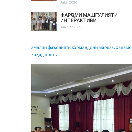
Jul 2, 2026
ФАРҶОМИ МАШҒУЛИЯТИ
ИНТЕРАКТИВӢ
Jun 19, 2026
амалии фаъолияти кормандони марказ, хадамот
хоҳад дошт.