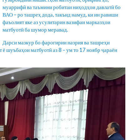
муаррифӣ ва таъмини робитаи ниҳодҳои давлатӣ бо
ВАО – ро ташреҳ дода, такъид намуд, ки ин равиши
фаъолият яке аз усулитарин вазифаи марказҳои
матбуотӣ ба шумор меравад.
Дарси мазкур бо фарогирии назрия ва ташреҳи
 ё шуъбаҳои матбуотӣ аз 8 – ум то 17 ноябр ҷараён