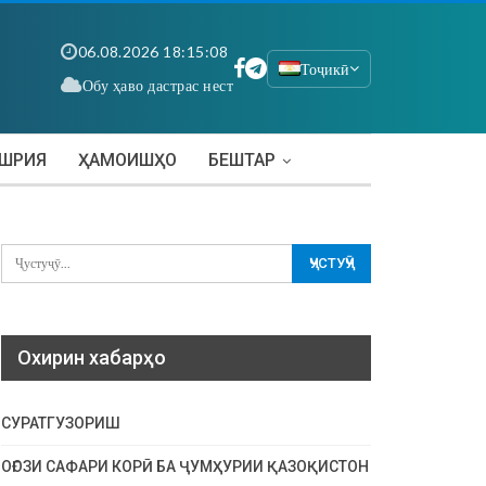
06.08.2026 18:15:10
Тоҷикӣ
Обу ҳаво дастрас нест
АШРИЯ
ҲАМОИШҲО
БЕШТАР
Охирин хабарҳо
СУРАТГУЗОРИШ
ОҒОЗИ САФАРИ КОРӢ БА ҶУМҲУРИИ ҚАЗОҚИСТОН