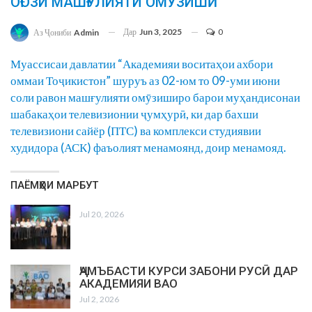
ОҒОЗИ МАШҒУЛИЯТИ ОМӮЗИШӢ
Дар
Jun 3, 2025
0
Аз Ҷониби
Admin
Муассисаи давлатии “Академияи воситаҳои ахбори
оммаи Тоҷикистон” шуруъ аз 02-юм то 09-уми июни
соли равон машғулияти омӯзиширо барои муҳандисонаи
шабакаҳои телевизионии ҷумҳурӣ, ки дар бахши
телевизиони сайёр (ПТС) ва комплекси студиявии
худидора (АСК) фаъолият менамоянд, доир менамояд.
ПАЁМҲОИ МАРБУТ
Jul 20, 2026
ҶАМЪБАСТИ КУРСИ ЗАБОНИ РУСӢ ДАР
АКАДЕМИЯИ ВАО
Jul 2, 2026