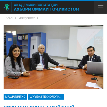
Асосӣ
Машғулиятҳо
МАШҒУЛИЯТҲО
ШУЪБАИ ТЕХНОЛОГИЯҲОИ ИТТИЛООТӢ