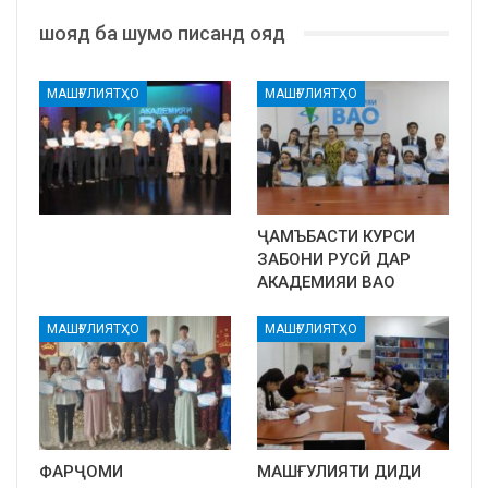
шояд ба шумо писанд ояд
МАШҒУЛИЯТҲО
МАШҒУЛИЯТҲО
ҶАМЪБАСТИ КУРСИ
ЗАБОНИ РУСӢ ДАР
АКАДЕМИЯИ ВАО
МАШҒУЛИЯТҲО
МАШҒУЛИЯТҲО
ФАРҶОМИ
МАШҒУЛИЯТИ ДИДИ