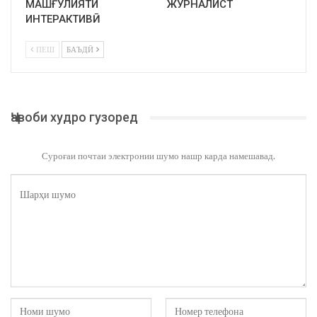
МАШҒУЛИЯТИ
ЖУРНАЛИСТ
ИНТЕРАКТИВӢ
ПЕШ
БАЪДӢ
Ҷавоби худро гузоред
Суроғаи почтаи электронии шумо нашр карда намешавад.