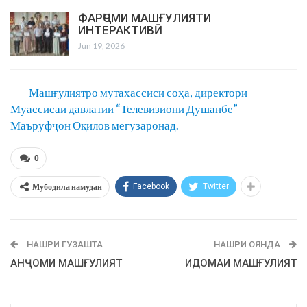
ФАРҶОМИ МАШҒУЛИЯТИ
ИНТЕРАКТИВӢ
Jun 19, 2026
Машғулиятро мутахассиси соҳа, директори
Муассисаи давлатии “Телевизиони Душанбе”
Маъруфҷон Оқилов мегузаронад.
0
Мубодила намудан
Facebook
Twitter
НАШРИ ГУЗАШТА
НАШРИ ОЯНДА
АНҶОМИ МАШҒУЛИЯТ
ИДОМАИ МАШҒУЛИЯТ