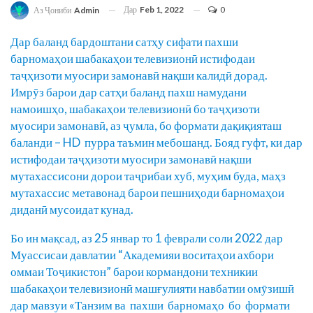
Дар
Feb 1, 2022
0
Аз Ҷониби
Admin
Дар баланд бардоштани сатҳу сифати пахши
барномаҳои шабакаҳои телевизионӣ истифодаи
таҷҳизоти муосири замонавӣ нақши калидӣ дорад.
Имрӯз барои дар сатҳи баланд пахш намудани
намоишҳо, шабакаҳои телевизионӣ бо таҷҳизоти
муосири замонавӣ, аз ҷумла, бо формати дақиқияташ
баланди – HD пурра таъмин мебошанд. Бояд гуфт, ки дар
истифодаи таҷҳизоти муосири замонавӣ нақши
мутахассисони дорои таҷрибаи хуб, муҳим буда, маҳз
мутахассис метавонад барои пешниҳоди барномаҳои
диданӣ мусоидат кунад.
Бо ин мақсад, аз 25 январ то 1 феврали соли 2022 дар
Муассисаи давлатии “Академияи воситаҳои ахбори
оммаи Тоҷикистон” барои кормандони техникии
шабакаҳои телевизионӣ машғулияти навбатии омӯзишӣ
дар мавзуи «Танзим ва пахши барномаҳо бо формати