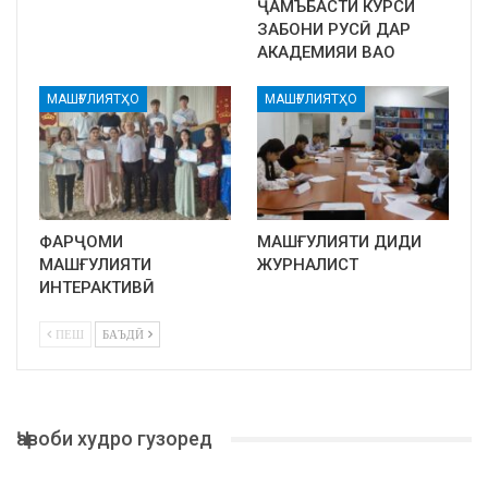
ҶАМЪБАСТИ КУРСИ
ЗАБОНИ РУСӢ ДАР
АКАДЕМИЯИ ВАО
МАШҒУЛИЯТҲО
МАШҒУЛИЯТҲО
ФАРҶОМИ
МАШҒУЛИЯТИ ДИДИ
МАШҒУЛИЯТИ
ЖУРНАЛИСТ
ИНТЕРАКТИВӢ
ПЕШ
БАЪДӢ
Ҷавоби худро гузоред