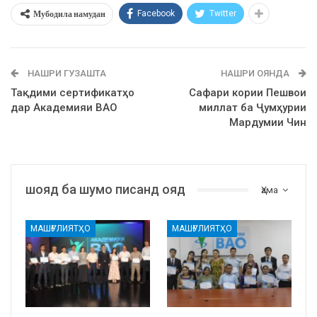
Мубодила намудан
Facebook
Twitter
НАШРИ ГУЗАШТА
НАШРИ ОЯНДА
Тақдими сертификатҳо
Сафари кории Пешвои
дар Академияи ВАО
миллат ба Ҷумҳурии
Мардумии Чин
шояд ба шумо писанд ояд
Ҳама
МАШҒУЛИЯТҲО
МАШҒУЛИЯТҲО