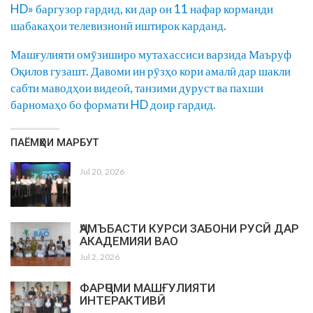
HD» баргузор гардид, ки дар он 11 нафар корманди
шабакаҳои телевизионӣ иштирок карданд.
Машғулияти омӯзиширо мутахассиси варзида Маъруф
Оқилов гузашт. Давоми ин рӯзҳо кори амалӣ дар шакли
сабти маводҳои видеоӣ, танзими дуруст ва пахши
барномаҳо бо формати HD доир гардид.
ПАЁМҲОИ МАРБУТ
Jul 20, 2026
ҶАМЪБАСТИ КУРСИ ЗАБОНИ РУСӢ ДАР
АКАДЕМИЯИ ВАО
Jul 2, 2026
ФАРҶОМИ МАШҒУЛИЯТИ
ИНТЕРАКТИВӢ