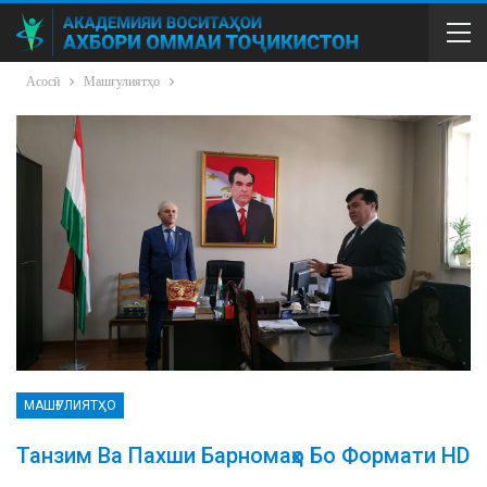
Асосӣ
Машғулиятҳо
МАШҒУЛИЯТҲО
Танзим Ва Пахши Барномаҳо Бо Формати HD