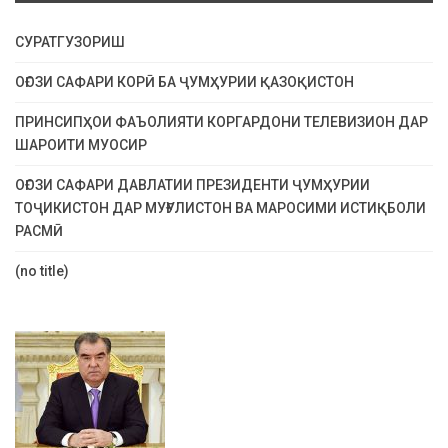
СУРАТГУЗОРИШ
ОҒОЗИ САФАРИ КОРӢ БА ҶУМҲУРИИ ҚАЗОҚИСТОН
ПРИНСИПҲОИ ФАЪОЛИЯТИ КОРГАРДОНИ ТЕЛЕВИЗИОН ДАР
ШАРОИТИ МУОСИР
ОҒОЗИ САФАРИ ДАВЛАТИИ ПРЕЗИДЕНТИ ҶУМҲУРИИ
ТОҶИКИСТОН ДАР МУҒУЛИСТОН ВА МАРОСИМИ ИСТИҚБОЛИ
РАСМӢ
(no title)