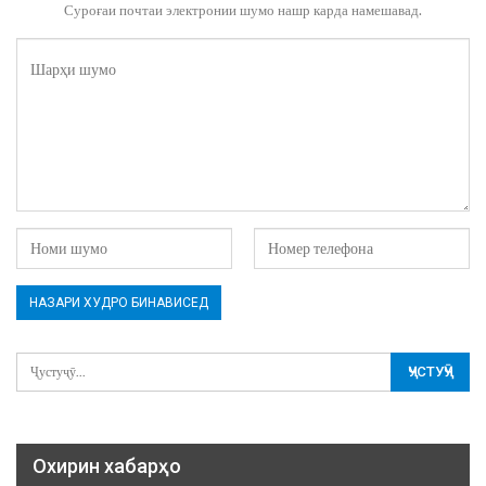
Суроғаи почтаи электронии шумо нашр карда намешавад.
Охирин хабарҳо