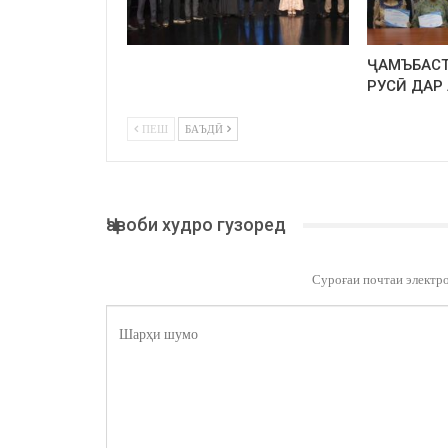
ҶАМЪБАСТ
РУСӢ ДАР
ПЕШ
БАЪДӢ
Ҷавоби худро гузоред
Суроғаи почтаи электр