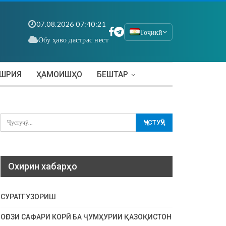
07.08.2026 07:40:22
Тоҷикӣ
Обу ҳаво дастрас нест
АШРИЯ
ҲАМОИШҲО
БЕШТАР
Охирин хабарҳо
СУРАТГУЗОРИШ
ОҒОЗИ САФАРИ КОРӢ БА ҶУМҲУРИИ ҚАЗОҚИСТОН