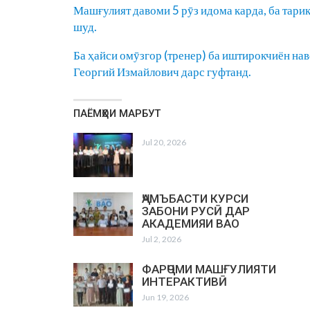
Машғулият давоми 5 рӯз идома карда, ба тари
шуд.
Ба ҳайси омӯзгор (тренер) ба иштирокчиён на
Георгий Измайлович дарс гуфтанд.
ПАЁМҲОИ МАРБУТ
Jul 20, 2026
ҶАМЪБАСТИ КУРСИ
ЗАБОНИ РУСӢ ДАР
АКАДЕМИЯИ ВАО
Jul 2, 2026
ФАРҶОМИ МАШҒУЛИЯТИ
ИНТЕРАКТИВӢ
Jun 19, 2026