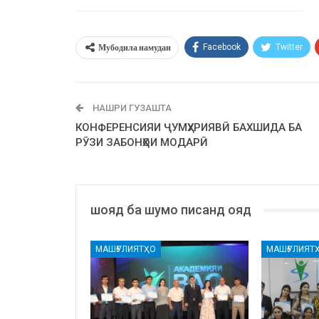
Мубодила намудан
Facebook
Twitter
НАШРИ ГУЗАШТА
КОНФЕРЕНСИЯИ ҶУМҲУРИЯВӢ БАХШИДА БА
РӮЗИ ЗАБОНҲОИ МОДАРӢ
шояд ба шумо писанд ояд
МАШҒУЛИЯТҲО
МАШҒУЛИЯТ