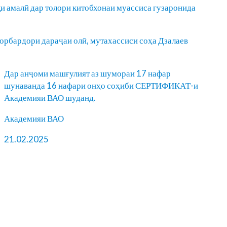
қи амалӣ дар толори китобхонаи муассиса гузаронида
ворбардори дараҷаи олӣ, мутахассиси соҳа Дзалаев
Дар анҷоми машғулият аз шумораи 17 нафар
шунаванда 16 нафари онҳо соҳиби СЕРТИФИКАТ-и
Академияи ВАО шуданд.
Академияи ВАО
21.02.2025