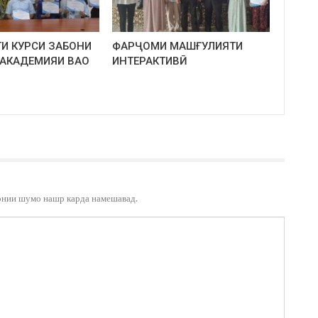
И КУРСИ ЗАБОНИ
ФАРҶОМИ МАШҒУЛИЯТИ
 АКАДЕМИЯИ ВАО
ИНТЕРАКТИВӢ
онии шумо нашр карда намешавад.