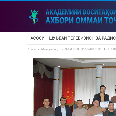
АСОСӢ
ШУЪБАИ ТЕЛЕВИЗИОН ВА РАДИО
Асосӣ
Машғулиятҳо
ҶАМЪБАСТИ МАШҒУЛИЯТИ НАВ