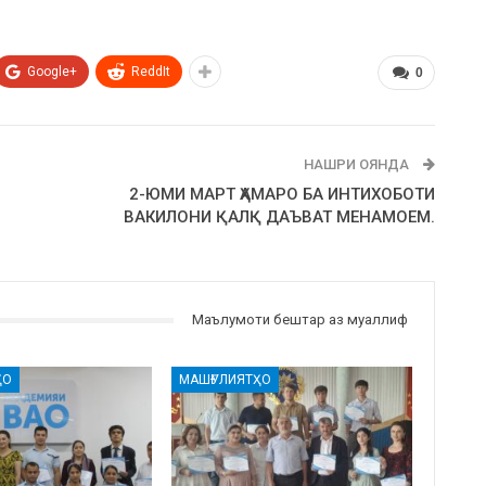
Google+
ReddIt
0
НАШРИ ОЯНДА
2-ЮМИ МАРТ ҲАМАРО БА ИНТИХОБОТИ
ВАКИЛОНИ ҚАЛҚ ДАЪВАТ МЕНАМОЕМ.
Маълумоти бештар аз муаллиф
ҲО
МАШҒУЛИЯТҲО