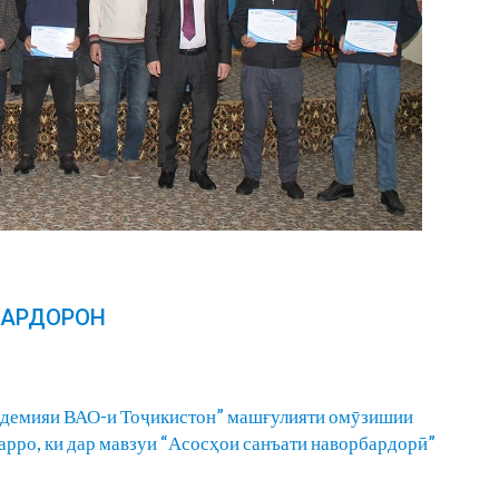
БАРДОРОН
адемияи ВАО-и Тоҷикистон” машғулияти омӯзишии
рро, ки дар мавзуи “Асосҳои санъати наворбардорӣ”