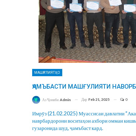
МАШҒУЛИЯТҲО
ҶАМЪБАСТИ МАШҒУЛИЯТИ НАВОР
Дар
Feb 21, 2025
0
Аз Ҷониби
Admin
Имрӯз (21.02.2025) Муассисаи давлатии “Ак
наврбардорони воситаҳои ахбори оммаи кишва
гузаронида шуд, ҷамъбаст кард.