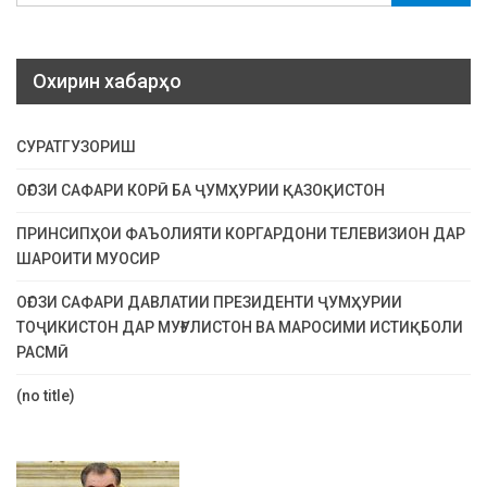
Охирин хабарҳо
СУРАТГУЗОРИШ
ОҒОЗИ САФАРИ КОРӢ БА ҶУМҲУРИИ ҚАЗОҚИСТОН
ПРИНСИПҲОИ ФАЪОЛИЯТИ КОРГАРДОНИ ТЕЛЕВИЗИОН ДАР
ШАРОИТИ МУОСИР
ОҒОЗИ САФАРИ ДАВЛАТИИ ПРЕЗИДЕНТИ ҶУМҲУРИИ
ТОҶИКИСТОН ДАР МУҒУЛИСТОН ВА МАРОСИМИ ИСТИҚБОЛИ
РАСМӢ
(no title)