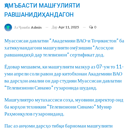
ҶАМЪБАСТИ МАШҒУЛИЯТИ
РАВШАНИДИҲАНДАГОН
Дар
Apr 11, 2025
0
Аз Ҷониби
Admin
Муассисаи давлатии “Академияи ВАО-и Тоҷикистон” ба
хатмкунандагони машғулияти омӯзишии “Асосҳои
равшанидиҳӣ дар телевизион” сертификат дод.
Ёдовар мешавем, ки машғулияти мазкур аз 07-ум то 11-
уми апрели соли равон дар китобхонаи Академияи ВАО
ва дарсҳои амалии он дар студияи Муассисаи давлатии
“Телевизиони Синамо” гузаронида шуданд.
Машғулиятро мутахассиси соҳа, муовини директор оид
ба корҳои техникии “Телевизиони Синамо” Мунир
Раҳмонқулов гузарониданд.
Пас аз анҷоми дарсҳо тибқи барномаи машғулияти