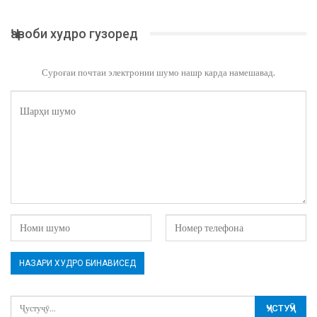
Ҷавоби худро гузоред
Суроғаи почтаи электронии шумо нашр карда намешавад.