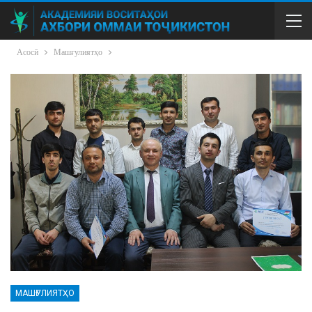
Асосӣ
Машғулиятҳо
МАШҒУЛИЯТҲО