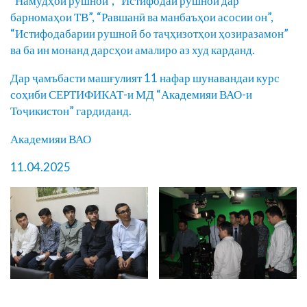
“Намудҳои рушноӣ”, “Истифодаи рушноӣ дар
барномаҳои ТВ”, “Равшанӣ ва манбаъҳои асосии он”,
“Истифодабарии рушноӣ бо таҷҳизотҳои ҳозиразамон”
ва ба ин монанд дарсҳои амалиро аз худ карданд.
Дар ҷамъбасти машғулият 11 нафар шунавандаи курс
соҳиби СЕРТИФИКАТ-и МД “Академияи ВАО-и
Тоҷикистон” гардиданд.
Академияи ВАО
11.04.2025