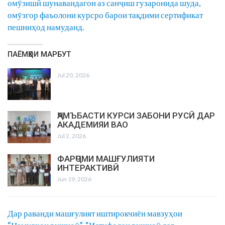
омӯзишӣ шунавандагон аз санҷиш гузаронида шуда,
омӯзгор фаъолони курсро барои тақдими сертификат
пешниҳод намуданд.
ПАЁМҲОИ МАРБУТ
Jul 20, 2026
ҶАМЪБАСТИ КУРСИ ЗАБОНИ РУСӢ ДАР
АКАДЕМИЯИ ВАО
Jul 2, 2026
ФАРҶОМИ МАШҒУЛИЯТИ
ИНТЕРАКТИВӢ
Jun 19, 2026
Дар раванди машғулият иштирокчиён мавзуҳои