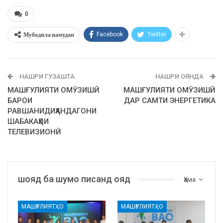
0
Мубодила намудан
Facebook
Twitter
НАШРИ ГУЗАШТА
НАШРИ ОЯНДА
МАШҒУЛИЯТИ ОМӮЗИШӢ
МАШҒУЛИЯТИ ОМӮЗИШӢ
БАРОИ
ДАР САМТИ ЭНЕРГЕТИКА
РАВШАНИДИҲАНДАГОНИ
ШАБАКАҲОИ
ТЕЛЕВИЗИОНӢ
шояд ба шумо писанд ояд
Ҳама
МАШҒУЛИЯТҲО
МАШҒУЛИЯТҲО