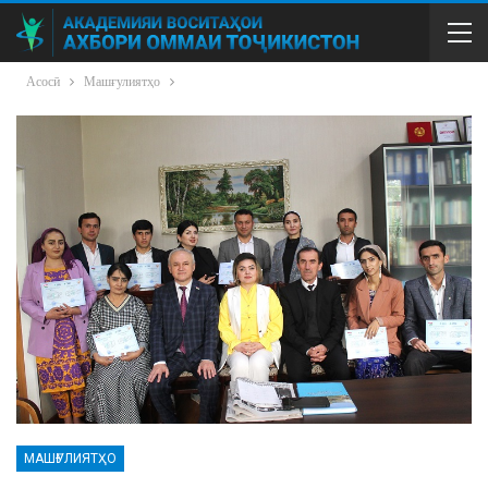
Асосӣ
Машғулиятҳо
МАШҒУЛИЯТҲО