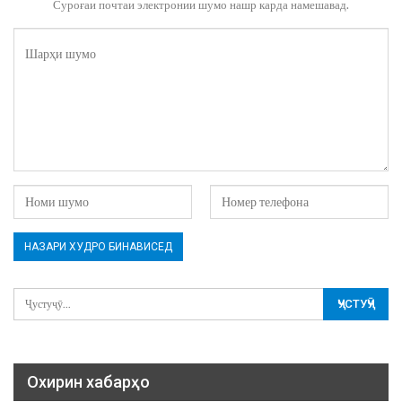
Суроғаи почтаи электронии шумо нашр карда намешавад.
Охирин хабарҳо