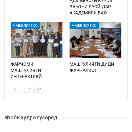
ҶАМЪБАСТИ КУРСИ
ЗАБОНИ РУСӢ ДАР
АКАДЕМИЯИ ВАО
МАШҒУЛИЯТҲО
МАШҒУЛИЯТҲО
ФАРҶОМИ
МАШҒУЛИЯТИ ДИДИ
МАШҒУЛИЯТИ
ЖУРНАЛИСТ
ИНТЕРАКТИВӢ
ПЕШ
БАЪДӢ
Ҷавоби худро гузоред