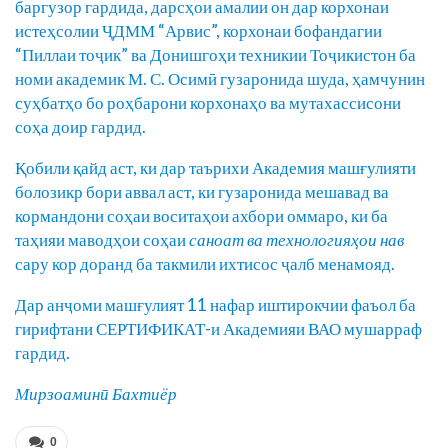
баргузор гардида, дарсҳои амалии он дар корхонаи
истеҳсолии ҶДММ “Арвис”, корхонаи бофандагии
“Пиллаи тоҷик” ва Донишгоҳи техникии Тоҷикистон ба
номи академик М. С. Осимӣ гузаронида шуда, ҳамчунин
суҳбатҳо бо роҳбарони корхонаҳо ва мутахассисони
соҳа доир гардид.
Қобили қайд аст, ки дар таърихи Академия машғулияти
болозикр бори аввал аст, ки гузаронида мешавад ва
кормандони соҳаи воситаҳои ахбори оммаро, ки ба
таҳияи маводҳои соҳаи
саноат ва технологияҳои нав
сару кор доранд ба такмили ихтисос ҷалб менамояд.
Дар анҷоми машғулият 11 нафар иштирокчии фаъол ба
гирифтани СЕРТИФИКАТ-и Академияи ВАО мушарраф
гардид.
Мирзоаминӣ Бахтиёр
0