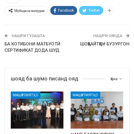
Мубодила намудан
Facebook
Twitter
НАШРИ ГУЗАШТА
НАШРИ ОЯНДА
БА КОТИБОНИ МАТБУОТӢ
ШОҲБАЙТҲОИ БУЗУРГОН
СЕРТИФИКАТ ДОДА ШУД
шояд ба шумо писанд ояд
Ҳама
МАШҒУЛИЯТҲО
МАШҒУЛИЯТҲО