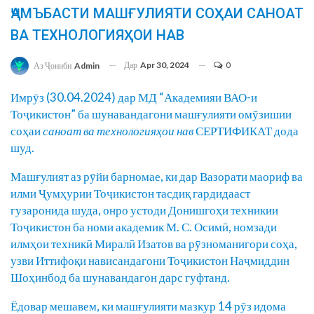
ҶАМЪБАСТИ МАШҒУЛИЯТИ СОҲАИ САНОАТ
ВА ТЕХНОЛОГИЯҲОИ НАВ
Дар
Apr 30, 2024
0
Аз Ҷониби
Admin
Имрӯз (30.04.2024) дар МД “Академияи ВАО-и
Тоҷикистон” ба шунавандагони машғулияти омӯзишии
соҳаи
саноат ва технологияҳои нав
СЕРТИФИКАТ дода
шуд.
Машғулият аз рӯйи барномае, ки дар Вазорати маориф ва
илми Ҷумҳурии Тоҷикистон тасдиқ гардидааст
гузаронида шуда, онро устоди Донишгоҳи техникии
Тоҷикистон ба номи академик М. С. Осимӣ, номзади
илмҳои техникӣ Миралӣ Изатов ва рӯзноманигори соҳа,
узви Иттифоқи нависандагони Тоҷикистон Наҷмиддин
Шоҳинбод ба шунавандагон дарс гуфтанд.
Ёдовар мешавем, ки машғулияти мазкур 14 рӯз идома