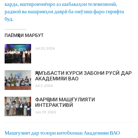
карда, иштирокчиёнро аз шабакаҳои телевизионӣ,
радиоӣ ва нашрияҳои даврӣ ба омӯзиш фаро гирифта
буд.
ПАЁМҲОИ МАРБУТ
Jul 20, 2026
ҶАМЪБАСТИ КУРСИ ЗАБОНИ РУСӢ ДАР
АКАДЕМИЯИ ВАО
Jul 2, 2026
ФАРҶОМИ МАШҒУЛИЯТИ
ИНТЕРАКТИВӢ
Jun 19, 2026
Машғулият дар толори китобхонаи Академияи ВАО