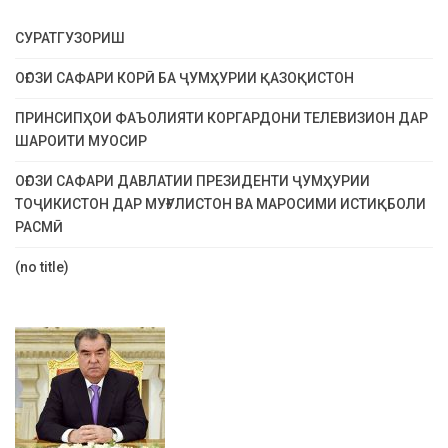
СУРАТГУЗОРИШ
ОҒОЗИ САФАРИ КОРӢ БА ҶУМҲУРИИ ҚАЗОҚИСТОН
ПРИНСИПҲОИ ФАЪОЛИЯТИ КОРГАРДОНИ ТЕЛЕВИЗИОН ДАР
ШАРОИТИ МУОСИР
ОҒОЗИ САФАРИ ДАВЛАТИИ ПРЕЗИДЕНТИ ҶУМҲУРИИ
ТОҶИКИСТОН ДАР МУҒУЛИСТОН ВА МАРОСИМИ ИСТИҚБОЛИ
РАСМӢ
(no title)