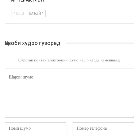
ИНТЕРАКТИВӢ
ПЕШ
БАЪДӢ
Ҷавоби худро гузоред
Суроғаи почтаи электронии шумо нашр карда намешавад.