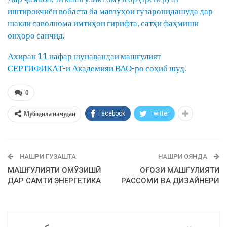
иштирокчиён вобаста ба мавзуҳои гузаронидашуда дар
шакли саволнома имтиҳон гирифта, сатҳи фаҳмиши
онҳоро санҷид.
Ахиран 11 нафар шунавандаи машғулият
СЕРТИФИКАТ-и Академияи ВАО-ро соҳиб шуд.
0
Мубодила намудан
Facebook
Twitter
НАШРИ ГУЗАШТА
НАШРИ ОЯНДА
МАШҒУЛИЯТИ ОМӮЗИШӢ
ОҒОЗИ МАШҒУЛИЯТИ
ДАР САМТИ ЭНЕРГЕТИКА
РАССОМӢ ВА ДИЗАЙНЕРӢ