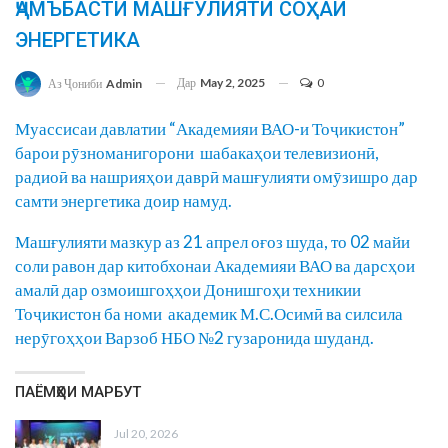
ҶАМЪБАСТИ МАШҒУЛИЯТИ СОҲАИ
ЭНЕРГЕТИКА
Дар
May 2, 2025
0
Аз Ҷониби
Admin
Муассисаи давлатии “Академияи ВАО-и Тоҷикистон”
барои рӯзноманигорони шабакаҳои телевизионӣ,
радиоӣ ва нашрияҳои даврӣ машғулияти омӯзишро дар
самти энергетика доир намуд.
Машғулияти мазкур аз 21 апрел оғоз шуда, то 02 майи
соли равон дар китобхонаи Академияи ВАО ва дарсҳои
амалӣ дар озмоишгоҳҳои Донишгоҳи техникии
Тоҷикистон ба номи академик М.С.Осимӣ ва силсила
нерӯгоҳҳои Варзоб НБО №2 гузаронида шуданд.
ПАЁМҲОИ МАРБУТ
Jul 20, 2026