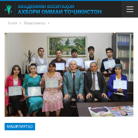
Асосӣ
Машғулиятҳо
МАШҒУЛИЯТҲО