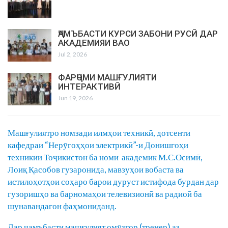
ҶАМЪБАСТИ КУРСИ ЗАБОНИ РУСӢ ДАР
АКАДЕМИЯИ ВАО
Jul 2, 2026
ФАРҶОМИ МАШҒУЛИЯТИ
ИНТЕРАКТИВӢ
Jun 19, 2026
Машғулиятро номзади илмҳои техникӣ, дотсенти
кафедраи “Нерӯгоҳҳои электрикӣ”-и Донишгоҳи
техникии Тоҷикистон ба номи академик М.С.Осимӣ,
Лоиқ Қасобов гузаронида, мавзуҳои вобаста ва
истилоҳотҳои соҳаро барои дуруст истифода бурдан дар
гузоришҳо ва барномаҳои телевизионӣ ва радиоӣ ба
шунавандагон фаҳмониданд.
Дар ҷамъбасти машғулият омӯзгор (тренер) аз