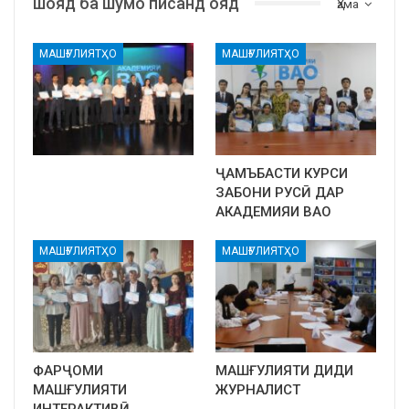
шояд ба шумо писанд ояд
Ҳама
МАШҒУЛИЯТҲО
МАШҒУЛИЯТҲО
ҶАМЪБАСТИ КУРСИ
ЗАБОНИ РУСӢ ДАР
АКАДЕМИЯИ ВАО
МАШҒУЛИЯТҲО
МАШҒУЛИЯТҲО
ФАРҶОМИ
МАШҒУЛИЯТИ ДИДИ
МАШҒУЛИЯТИ
ЖУРНАЛИСТ