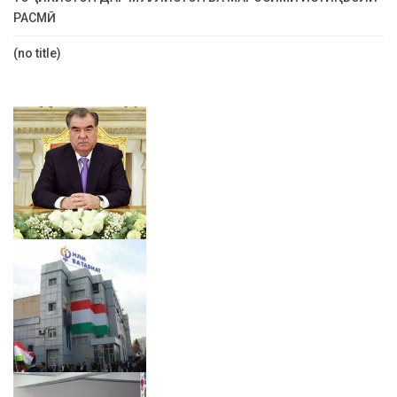
РАСМӢ
(no title)