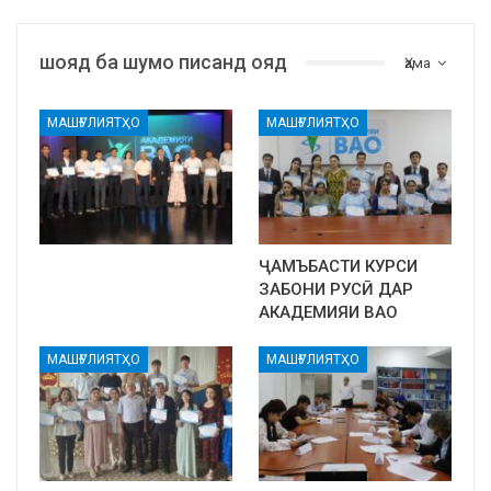
шояд ба шумо писанд ояд
Ҳама
МАШҒУЛИЯТҲО
МАШҒУЛИЯТҲО
ҶАМЪБАСТИ КУРСИ
ЗАБОНИ РУСӢ ДАР
АКАДЕМИЯИ ВАО
МАШҒУЛИЯТҲО
МАШҒУЛИЯТҲО