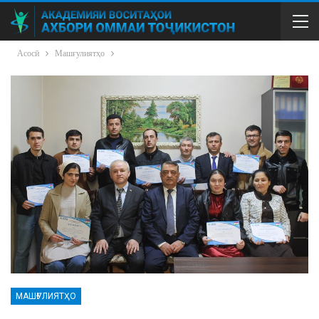
Асосӣ
Машғулиятҳо
МАШҒУЛИЯТҲО