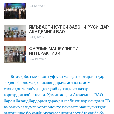
Jul 20, 2026
ҶАМЪБАСТИ КУРСИ ЗАБОНИ РУСӢ ДАР
АКАДЕМИЯИ ВАО
Jul 2, 2026
ФАРҶОМИ МАШҒУЛИЯТИ
ИНТЕРАКТИВӢ
Jun 19, 2026
Бемуҳобот метавон гуфт, ки мавқеи коргардон дар
таҳияи барномаҳо аввалиндараҷа аст ва тамоми
саҳнаҳои ҷолибу диққатҷалбкунанда аз назари
коргардон вобастаанд. Ҳамин аст, ки Академияи ВАО
барои баландбардории дараҷаи касбияти кормандони ТВ
ва радио аз ҷумла коргардонҳо пайваста машғулиятҳои
омӯзиширо бо ҷалби мутахассисони соҳибтаҷриба ба