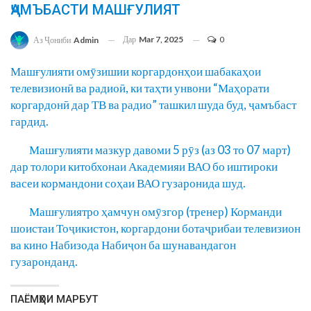
ҶАМЪБАСТИ МАШҒУЛИЯТ
Дар
Mar 7, 2025
0
Аз Ҷониби
Admin
Машғулияти омӯзишии коргардонҳои шабакаҳои
телевизионӣ ва радиоӣ, ки таҳти унвони “Маҳорати
коргардонӣ дар ТВ ва радио” ташкил шуда буд, ҷамъбаст
гардид.
Машғулияти мазкур давоми 5 рӯз (аз 03 то 07 март)
дар толори китобхонаи Академияи ВАО бо иштироки
васеи кормандони соҳаи ВАО гузаронида шуд.
Машғулиятро ҳамчун омӯзгор (тренер) Корманди
шоистаи Тоҷикистон, коргардони ботаҷрибаи телевизион
ва кино Набизода Набиҷон ба шунавандагон
гузаронданд.
ПАЁМҲОИ МАРБУТ