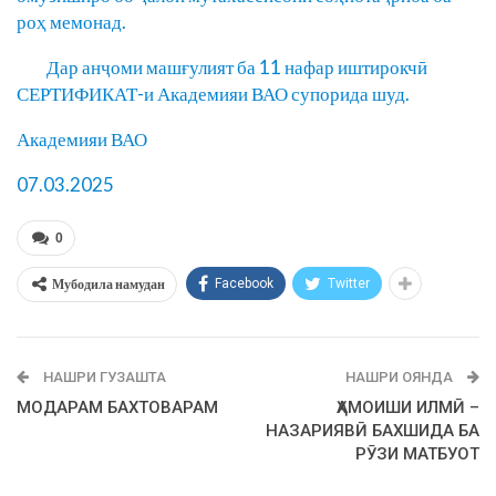
роҳ мемонад.
Дар анҷоми машғулият ба 11 нафар иштирокчӣ
СЕРТИФИКАТ-и Академияи ВАО супорида шуд.
Академияи ВАО
07.03.2025
0
Мубодила намудан
Facebook
Twitter
НАШРИ ГУЗАШТА
НАШРИ ОЯНДА
МОДАРАМ БАХТОВАРАМ
ҲАМОИШИ ИЛМӢ –
НАЗАРИЯВӢ БАХШИДА БА
РӮЗИ МАТБУОТ