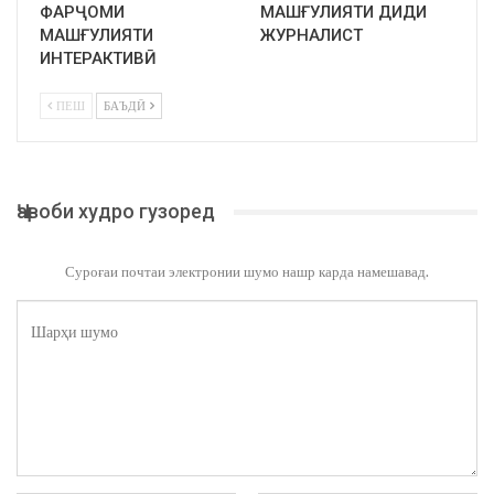
ФАРҶОМИ
МАШҒУЛИЯТИ ДИДИ
МАШҒУЛИЯТИ
ЖУРНАЛИСТ
ИНТЕРАКТИВӢ
ПЕШ
БАЪДӢ
Ҷавоби худро гузоред
Суроғаи почтаи электронии шумо нашр карда намешавад.