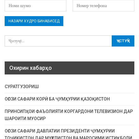
Охирин хабарҳо
СУРАТГУЗОРИШ
ОҒОЗИ САФАРИ КОРӢ БА ҶУМҲУРИИ ҚАЗОҚИСТОН
ПРИНСИПҲОИ ФАЪОЛИЯТИ КОРГАРДОНИ ТЕЛЕВИЗИОН ДАР
ШАРОИТИ МУОСИР
ОҒОЗИ САФАРИ ДАВЛАТИИ ПРЕЗИДЕНТИ ҶУМҲУРИИ
ТОҶИКИСТОН ДАР МУҒУЛИСТОН ВА МАРОСИМИ ИСТИҚБОЛИ