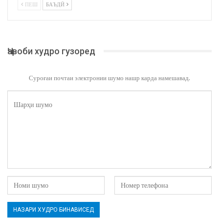
ПЕШ
БАЪДӢ
Ҷавоби худро гузоред
Суроғаи почтаи электронии шумо нашр карда намешавад.