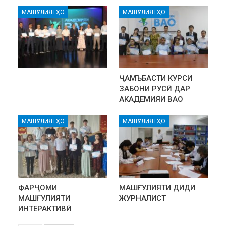
МАШҒУЛИЯТҲО
МАШҒУЛИЯТҲО
ҶАМЪБАСТИ КУРСИ
ЗАБОНИ РУСӢ ДАР
АКАДЕМИЯИ ВАО
МАШҒУЛИЯТҲО
МАШҒУЛИЯТҲО
ФАРҶОМИ
МАШҒУЛИЯТИ ДИДИ
МАШҒУЛИЯТИ
ЖУРНАЛИСТ
ИНТЕРАКТИВӢ