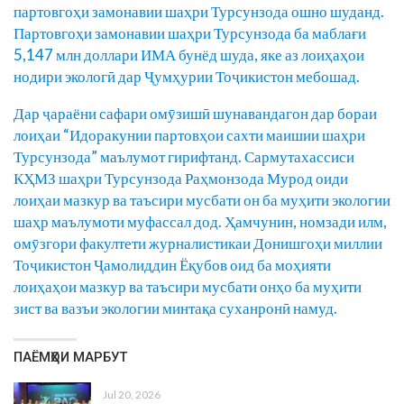
партовгоҳи замонавии шаҳри Турсунзода ошно шуданд.
Партовгоҳи замонавии шаҳри Турсунзода ба маблағи
5,147 млн доллари ИМА бунёд шуда, яке аз лоиҳаҳои
нодири экологӣ дар Ҷумҳурии Тоҷикистон мебошад.
Дар ҷараёни сафари омӯзишӣ шунавандагон дар бораи
лоиҳаи “Идоракунии партовҳои сахти маишии шаҳри
Турсунзода” маълумот гирифтанд. Сармутахассиси
КҲМЗ шаҳри Турсунзода Раҳмонзода Мурод оиди
лоиҳаи мазкур ва таъсири мусбати он ба муҳити экологии
шаҳр маълумоти муфассал дод. Ҳамчунин, номзади илм,
омӯзгори факултети журналистикаи Донишгоҳи миллии
Тоҷикистон Ҷамолиддин Ёқубов оид ба моҳияти
лоиҳаҳои мазкур ва таъсири мусбати онҳо ба муҳити
зист ва вазъи экологии минтақа суханронӣ намуд.
ПАЁМҲОИ МАРБУТ
Jul 20, 2026