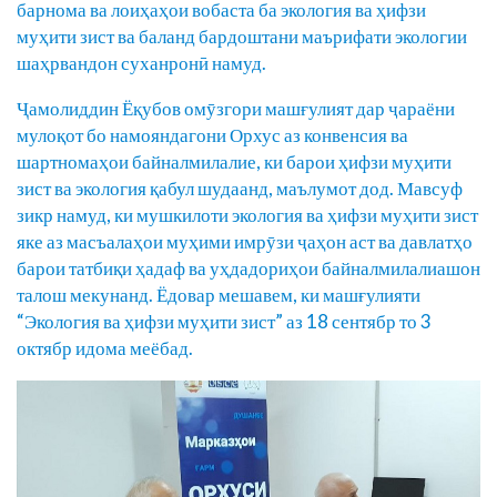
барнома ва лоиҳаҳои вобаста ба экология ва ҳифзи
муҳити зист ва баланд бардоштани маърифати экологии
шаҳрвандон суханронӣ намуд.
Ҷамолиддин Ёқубов омӯзгори машғулият дар ҷараёни
мулоқот бо намояндагони Орхус аз конвенсия ва
шартномаҳои байналмилалие, ки барои ҳифзи муҳити
зист ва экология қабул шудаанд, маълумот дод. Мавсуф
зикр намуд, ки мушкилоти экология ва ҳифзи муҳити зист
яке аз масъалаҳои муҳими имрӯзи ҷаҳон аст ва давлатҳо
барои татбиқи ҳадаф ва уҳдадориҳои байналмилалиашон
талош мекунанд. Ёдовар мешавем, ки машғулияти
“Экология ва ҳифзи муҳити зист” аз 18 сентябр то 3
октябр идома меёбад.