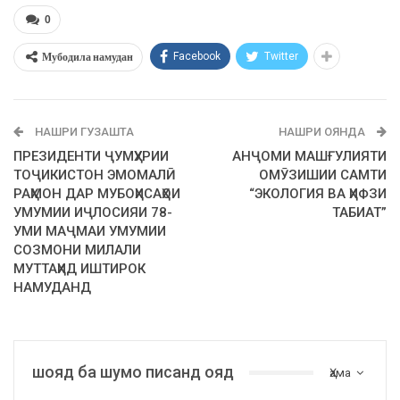
0
Мубодила намудан
Facebook
Twitter
НАШРИ ГУЗАШТА
НАШРИ ОЯНДА
ПРЕЗИДЕНТИ ҶУМҲУРИИ
АНҶОМИ МАШҒУЛИЯТИ
ТОҶИКИСТОН ЭМОМАЛӢ
ОМӮЗИШИИ САМТИ
РАҲМОН ДАР МУБОҲИСАҲОИ
“ЭКОЛОГИЯ ВА ҲИФЗИ
УМУМИИ ИҶЛОСИЯИ 78-
ТАБИАТ”
УМИ МАҶМАИ УМУМИИ
СОЗМОНИ МИЛАЛИ
МУТТАҲИД ИШТИРОК
НАМУДАНД
шояд ба шумо писанд ояд
Ҳама