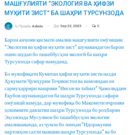
МАШҒУЛИЯТИ “ЭКОЛОГИЯ ВА ҲИФЗИ
МУҲИТИ ЗИСТ” БА ШАҲРИ ТУРСУНЗОДА
Дар
Sep 22, 2023
0
Аз Ҷониби
Admin
Барои анҷоми қисмати амалии машғулияти омӯзишии
“Экология ва ҳифзи муҳити зист” шунавандагон барои
ошно шудан бо ташаббусҳои экологӣ ба шаҳри
Турсунзода сафар намуданд.
Бо мувофиқати Кумитаи ҳифзи муҳити зисти назди
Ҳукумати Ҷумҳурии Тоҷикистон ва намояндаи он
сармуҳаррири нашрияи “Инсон ва табиат” Ҷамолиддин
Ёқубов шунавандагон ба шаҳри Турсунзода сафари
омӯзишӣ намуда, дар мувофиқа бо Мақомоти иҷроияи
ҳокимияти давлатии шаҳри Турсунзода бо роҳбарии
Эҳсонзода Мусулмон бо ташаббусҳои экологии
амалишаванда, аз ҷумла бо лоиҳаи “Идоракунии
партовҳои сахти маишии шаҳри Турсунзода” ва бо