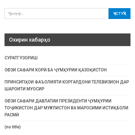
Охирин хабарҳо
СУРАТГУЗОРИШ
ОҒОЗИ САФАРИ КОРӢ БА ҶУМҲУРИИ ҚАЗОҚИСТОН
ПРИНСИПҲОИ ФАЪОЛИЯТИ КОРГАРДОНИ ТЕЛЕВИЗИОН ДАР
ШАРОИТИ МУОСИР
ОҒОЗИ САФАРИ ДАВЛАТИИ ПРЕЗИДЕНТИ ҶУМҲУРИИ
ТОҶИКИСТОН ДАР МУҒУЛИСТОН ВА МАРОСИМИ ИСТИҚБОЛИ
РАСМӢ
(no title)