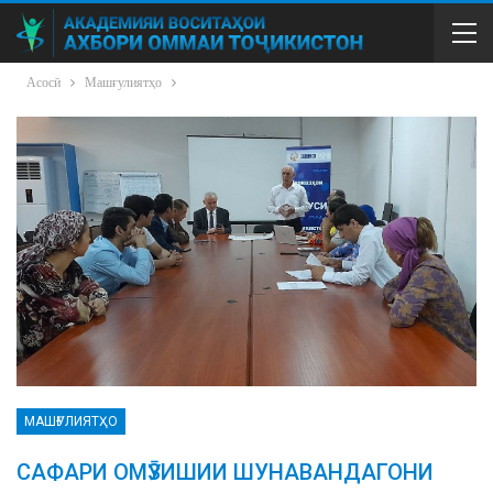
Асосӣ
Машғулиятҳо
МАШҒУЛИЯТҲО
САФАРИ ОМӮЗИШИИ ШУНАВАНДАГОНИ