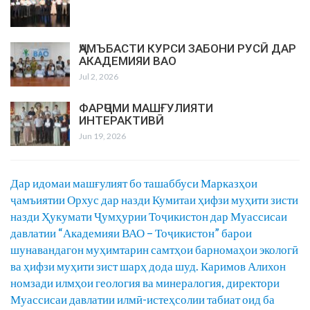
ҶАМЪБАСТИ КУРСИ ЗАБОНИ РУСӢ ДАР
АКАДЕМИЯИ ВАО
Jul 2, 2026
ФАРҶОМИ МАШҒУЛИЯТИ
ИНТЕРАКТИВӢ
Jun 19, 2026
Дар идомаи машғулият бо ташаббуси Марказҳои
ҷамъиятии Орхус дар назди Кумитаи ҳифзи муҳити зисти
назди Ҳукумати Ҷумҳурии Тоҷикистон дар Муассисаи
давлатии “Академияи ВАО – Тоҷикистон” барои
шунавандагон муҳимтарин самтҳои барномаҳои экологӣ
ва ҳифзи муҳити зист шарҳ дода шуд. Каримов Алихон
номзади илмҳои геология ва минералогия, директори
Муассисаи давлатии илмӣ-истеҳсолии табиат оид ба