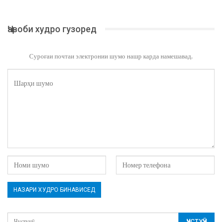
Ҷавоби худро гузоред
Суроғаи почтаи электронии шумо нашр карда намешавад.