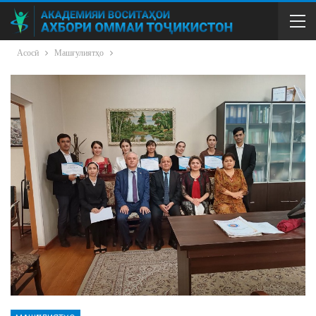
Асосӣ
Машғулиятҳо