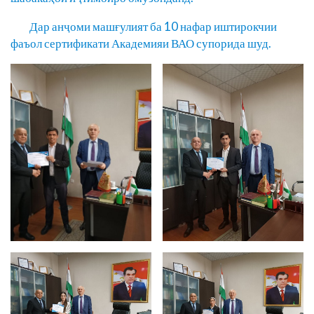
Дар анҷоми машғулият ба 10 нафар иштирокчии
фаъол сертификати Академияи ВАО супорида шуд.