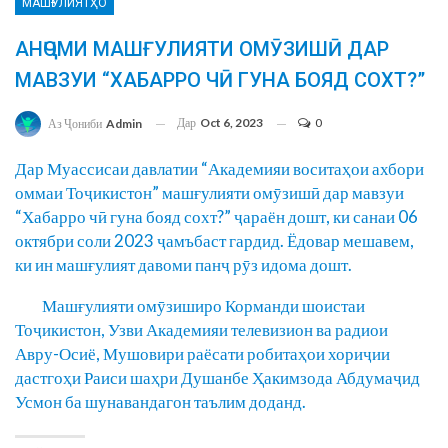
МАШҒУЛИЯТҲО
АНҶОМИ МАШҒУЛИЯТИ ОМӮЗИШӢ ДАР
МАВЗУИ “ХАБАРРО ЧӢ ГУНА БОЯД СОХТ?”
Дар
Oct 6, 2023
0
Аз Ҷониби
Admin
Дар Муассисаи давлатии “Академияи воситаҳои ахбори
оммаи Тоҷикистон” машғулияти омӯзишӣ дар мавзуи
“Хабарро чӣ гуна бояд сохт?” ҷараён дошт, ки санаи 06
октябри соли 2023 ҷамъбаст гардид. Ёдовар мешавем,
ки ин машғулият давоми панҷ рӯз идома дошт.
Машғулияти омӯзиширо Корманди шоистаи
Тоҷикистон, Узви Академияи телевизион ва радиои
Авру-Осиё, Мушовири раёсати робитаҳои хориҷии
дастгоҳи Раиси шаҳри Душанбе Ҳакимзода Абдумаҷид
Усмон ба шунавандагон таълим доданд.