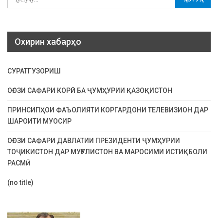
Охирин хабарҳо
СУРАТГУЗОРИШ
ОҒОЗИ САФАРИ КОРӢ БА ҶУМҲУРИИ ҚАЗОҚИСТОН
ПРИНСИПҲОИ ФАЪОЛИЯТИ КОРГАРДОНИ ТЕЛЕВИЗИОН ДАР
ШАРОИТИ МУОСИР
ОҒОЗИ САФАРИ ДАВЛАТИИ ПРЕЗИДЕНТИ ҶУМҲУРИИ
ТОҶИКИСТОН ДАР МУҒУЛИСТОН ВА МАРОСИМИ ИСТИҚБОЛИ
РАСМӢ
(no title)