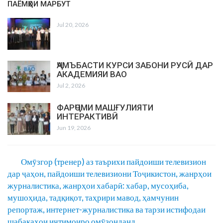
ПАЁМҲОИ МАРБУТ
Jul 20, 2026
ҶАМЪБАСТИ КУРСИ ЗАБОНИ РУСӢ ДАР
АКАДЕМИЯИ ВАО
Jul 2, 2026
ФАРҶОМИ МАШҒУЛИЯТИ
ИНТЕРАКТИВӢ
Jun 19, 2026
Омӯзгор (тренер) аз таърихи пайдоиши телевизион
дар ҷаҳон, пайдоиши телевизиони Тоҷикистон, жанрҳои
журналистика, жанрҳои хабарӣ: хабар, мусоҳиба,
мушоҳида, тадқиқот, таҳрири мавод, ҳамчунин
репортаж, интернет-журналистика ва тарзи истифодаи
шабакаҳои иҷтимоиро омӯзонданд.