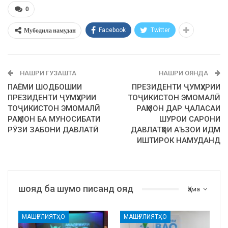
0
Мубодила намудан
Facebook
Twitter
НАШРИ ГУЗАШТА
НАШРИ ОЯНДА
ПАЁМИ ШОДБОШИИ
ПРЕЗИДЕНТИ ҶУМҲУРИИ
ПРЕЗИДЕНТИ ҶУМҲУРИИ
ТОҶИКИСТОН ЭМОМАЛӢ
ТОҶИКИСТОН ЭМОМАЛӢ
РАҲМОН ДАР ҶАЛАСАИ
РАҲМОН БА МУНОСИБАТИ
ШУРОИ САРОНИ
РӮЗИ ЗАБОНИ ДАВЛАТӢ
ДАВЛАТҲОИ АЪЗОИ ИДМ
ИШТИРОК НАМУДАНД
шояд ба шумо писанд ояд
Ҳама
МАШҒУЛИЯТҲО
МАШҒУЛИЯТҲО