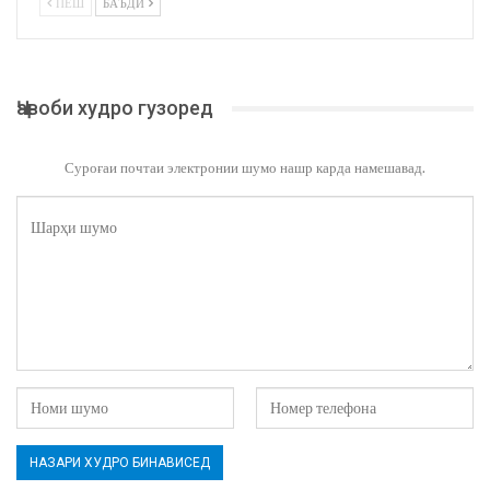
ПЕШ
БАЪДӢ
Ҷавоби худро гузоред
Суроғаи почтаи электронии шумо нашр карда намешавад.