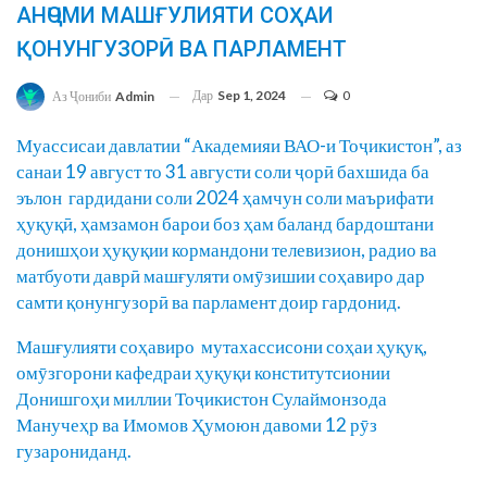
АНҶОМИ МАШҒУЛИЯТИ СОҲАИ
ҚОНУНГУЗОРӢ ВА ПАРЛАМЕНТ
Дар
Sep 1, 2024
0
Аз Ҷониби
Admin
Муассисаи давлатии “Академияи ВАО-и Тоҷикистон”, аз
санаи 19 август то 31 августи соли ҷорӣ бахшида ба
эълон гардидани соли 2024 ҳамчун соли маърифати
ҳуқуқӣ, ҳамзамон барои боз ҳам баланд бардоштани
донишҳои ҳуқуқии кормандони телевизион, радио ва
матбуоти даврӣ машғуляти омӯзишии соҳавиро дар
самти қонунгузорӣ ва парламент доир гардонид.
Машғулияти соҳавиро мутахассисони соҳаи ҳуқуқ,
омӯзгорони кафедраи ҳуқуқи конститутсионии
Донишгоҳи миллии Тоҷикистон Сулаймонзода
Манучеҳр ва Имомов Ҳумоюн давоми 12 рӯз
гузарониданд.