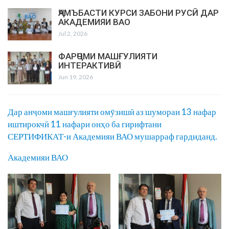
ҶАМЪБАСТИ КУРСИ ЗАБОНИ РУСӢ ДАР
АКАДЕМИЯИ ВАО
Jul 2, 2026
ФАРҶОМИ МАШҒУЛИЯТИ
ИНТЕРАКТИВӢ
Jun 19, 2026
Дар анҷоми машғулияти омӯзишӣ аз шумораи 13 нафар
иштирокчӣ 11 нафари онҳо ба гирифтани
СЕРТИФИКАТ-и Академияи ВАО мушарраф гардиданд.
Академияи ВАО