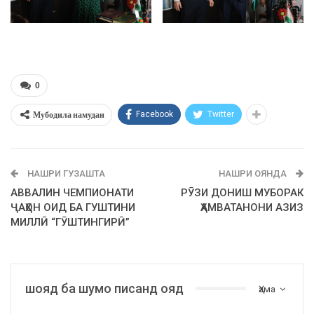
0
Мубодила намудан
Facebook
Twitter
НАШРИ ГУЗАШТА
НАШРИ ОЯНДА
АВВАЛИН ЧЕМПИОНАТИ
РӮЗИ ДОНИШ МУБОРАК
ҶАҲОН ОИД БА ГУШТИНИ
ҲАМВАТАНОНИ АЗИЗ
МИЛЛӢ “ГӮШТИНГИРӢ”
шояд ба шумо писанд ояд
Ҳама