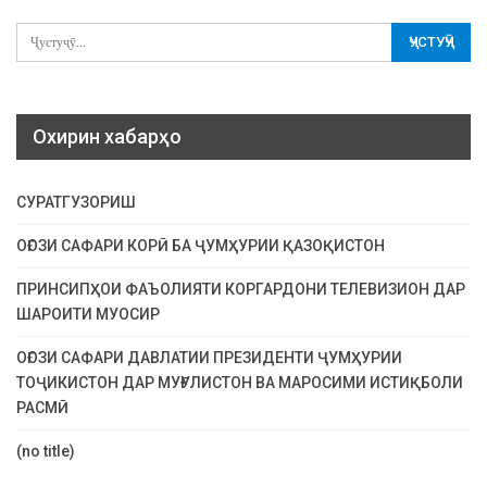
Охирин хабарҳо
СУРАТГУЗОРИШ
ОҒОЗИ САФАРИ КОРӢ БА ҶУМҲУРИИ ҚАЗОҚИСТОН
ПРИНСИПҲОИ ФАЪОЛИЯТИ КОРГАРДОНИ ТЕЛЕВИЗИОН ДАР
ШАРОИТИ МУОСИР
ОҒОЗИ САФАРИ ДАВЛАТИИ ПРЕЗИДЕНТИ ҶУМҲУРИИ
ТОҶИКИСТОН ДАР МУҒУЛИСТОН ВА МАРОСИМИ ИСТИҚБОЛИ
РАСМӢ
(no title)