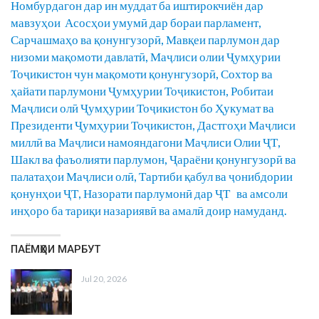
Номбурдагон дар ин муддат ба иштирокчиён дар
мавзуҳои Асосҳои умумӣ дар бораи парламент,
Сарчашмаҳо ва қонунгузорӣ, Мавқеи парлумон дар
низоми мақомоти давлатӣ, Маҷлиси олии Ҷумҳурии
Тоҷикистон чун мақомоти қонунгузорӣ, Сохтор ва
ҳайати парлумони Ҷумҳурии Тоҷикистон, Робитаи
Маҷлиси олӣ Ҷумҳурии Тоҷикистон бо Ҳукумат ва
Президенти Ҷумҳурии Тоҷикистон, Дастгоҳи Маҷлиси
миллӣ ва Маҷлиси намояндагони Маҷлиси Олии ҶТ,
Шакл ва фаъолияти парлумон, Ҷараёни қонунгузорӣ ва
палатаҳои Маҷлиси олӣ, Тартиби қабул ва ҷонибдории
қонунҳои ҶТ, Назорати парлумонӣ дар ҶТ ва амсоли
инҳоро ба тариқи назариявӣ ва амалӣ доир намуданд.
ПАЁМҲОИ МАРБУТ
Jul 20, 2026