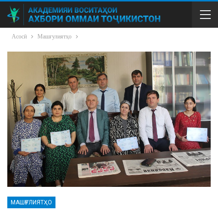
Асосӣ
Машғулиятҳо
МАШҒУЛИЯТҲО