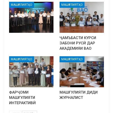
МАШҒУЛИЯТҲО
МАШҒУЛИЯТҲО
ҶАМЪБАСТИ КУРСИ
ЗАБОНИ РУСӢ ДАР
АКАДЕМИЯИ ВАО
МАШҒУЛИЯТҲО
МАШҒУЛИЯТҲО
ФАРҶОМИ
МАШҒУЛИЯТИ ДИДИ
МАШҒУЛИЯТИ
ЖУРНАЛИСТ
ИНТЕРАКТИВӢ