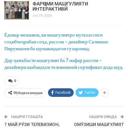
ФАРҶОМИ МАШҒУЛИЯТИ
ИНТЕРАКТИВӢ
Jun 19, 2026
Ёдовар мешавем, ки машғулиятро мутахассиси
соҳибтаҷрибаи соҳа, рассом – дизайнер Салимшо
Пирумшоев ба шунавандагон гузаронид.
Дар ҷамъбасти машғулият ба 7 нафар рассом –
дизайнери шабакаҳои телевизионӣ сертификат дода шуд.
0
Мубодила намудан
Facebook
Twitter
НАШРИ ГУЗАШТА
НАШРИ ОЯНДА
7 МАЙ РӮЗИ ТЕЛЕВИЗИОН,
ОМӮЗИШИ МАШҒУЛИЯТ