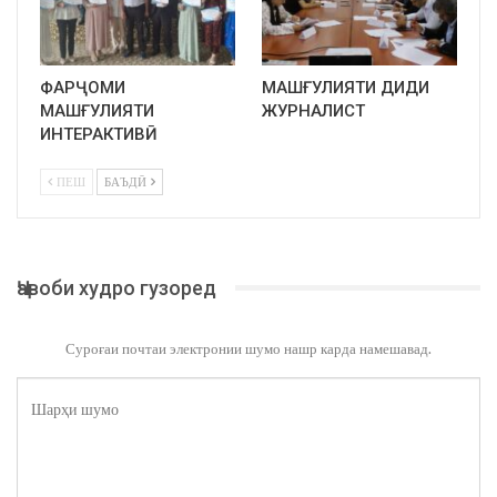
ФАРҶОМИ
МАШҒУЛИЯТИ ДИДИ
МАШҒУЛИЯТИ
ЖУРНАЛИСТ
ИНТЕРАКТИВӢ
ПЕШ
БАЪДӢ
Ҷавоби худро гузоред
Суроғаи почтаи электронии шумо нашр карда намешавад.