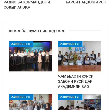
РАДИО ВА КОРМАНДОНИ
БАРОИ ПАРДОЗГАРОН
СОҲАҲОИ АЛОҚА
шояд ба шумо писанд ояд
МАШҒУЛИЯТҲО
МАШҒУЛИЯТҲО
ҶАМЪБАСТИ КУРСИ
ЗАБОНИ РУСӢ ДАР
АКАДЕМИЯИ ВАО
МАШҒУЛИЯТҲО
МАШҒУЛИЯТҲО