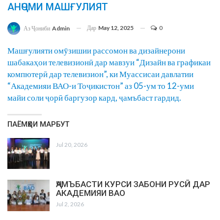
АНҶОМИ МАШҒУЛИЯТ
Дар
May 12, 2025
0
Аз Ҷониби
Admin
Машғулияти омӯзишии рассомон ва дизайнерони
шабакаҳои телевизионӣ дар мавзуи “Дизайн ва графикаи
компютерӣ дар телевизион”, ки Муассисаи давлатии
“Академияи ВАО-и Тоҷикистон” аз 05-ум то 12-уми
майи соли ҷорӣ баргузор кард, ҷамъбаст гардид.
ПАЁМҲОИ МАРБУТ
Jul 20, 2026
ҶАМЪБАСТИ КУРСИ ЗАБОНИ РУСӢ ДАР
АКАДЕМИЯИ ВАО
Jul 2, 2026