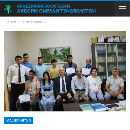
Асосӣ
Машғулиятҳо
МАШҒУЛИЯТҲО