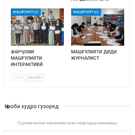
МАШҒУЛИЯТҲО
МАШҒУЛИЯТҲО
ФАРҶОМИ
МАШҒУЛИЯТИ ДИДИ
МАШҒУЛИЯТИ
ЖУРНАЛИСТ
ИНТЕРАКТИВӢ
ПЕШ
БАЪДӢ
Ҷавоби худро гузоред
Суроғаи почтаи электронии шумо нашр карда намешавад.