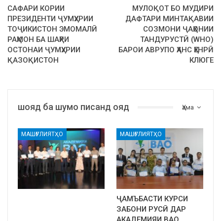
САФАРИ КОРИИ
МУЛОҚОТ БО МУДИРИ
ПРЕЗИДЕНТИ ҶУМҲУРИИ
ДАФТАРИ МИНТАҚАВИИ
ТОҶИКИСТОН ЭМОМАЛӢ
СОЗМОНИ ҶАҲОНИИ
РАҲМОН БА ШАҲРИ
ТАНДУРУСТӢ (WHO)
ОСТОНАИ ҶУМҲУРИИ
БАРОИ АВРУПО ҲАНС ҲЕНРӢ
ҚАЗОҚИСТОН
КЛЮГЕ
шояд ба шумо писанд ояд
Ҳама
МАШҒУЛИЯТҲО
МАШҒУЛИЯТҲО
ҶАМЪБАСТИ КУРСИ
ЗАБОНИ РУСӢ ДАР
АКАДЕМИЯИ ВАО