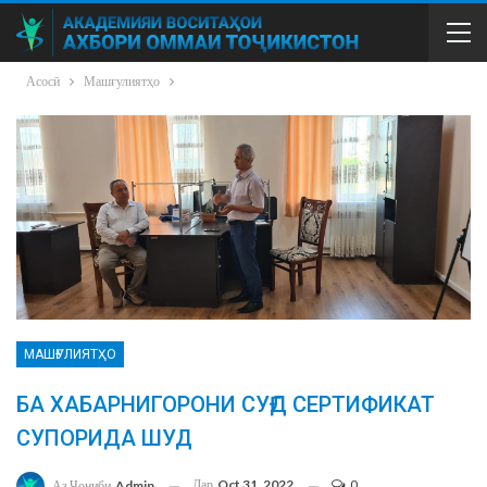
Асосӣ
Машғулиятҳо
МАШҒУЛИЯТҲО
БА ХАБАРНИГОРОНИ СУҒД СЕРТИФИКАТ
СУПОРИДА ШУД
Дар
Oct 31, 2022
0
Аз Ҷониби
Admin