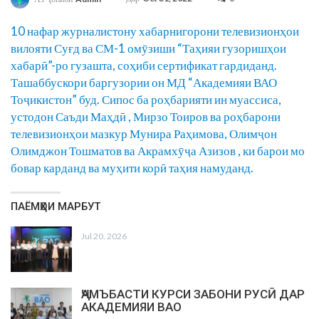
10 нафар журналистону хабарнигорони телевизионҳои
вилояти Суғд ва СМ-1 омӯзиши “Таҳияи гузоришҳои
хабарӣ”-ро гузашта, соҳиби сертификат гардиданд.
Ташаббускори баргузории он МД “Академияи ВАО
Тоҷикистон” буд. Сипос ба роҳбарияти ин муассиса,
устодон
Саъди Маҳд
ӣ ,
Мирзо Тоиров
ва роҳбарони
телевизионҳои мазкур
Мунира Раҳимова
, Олимҷон
Олимджон Тошматов
ва
Акрамхӯҷа Азизов
, ки барои мо
бовар карданд ва муҳити корӣ таҳия намуданд.
ПАЁМҲОИ МАРБУТ
Jul 20, 2026
ҶАМЪБАСТИ КУРСИ ЗАБОНИ РУСӢ ДАР
АКАДЕМИЯИ ВАО