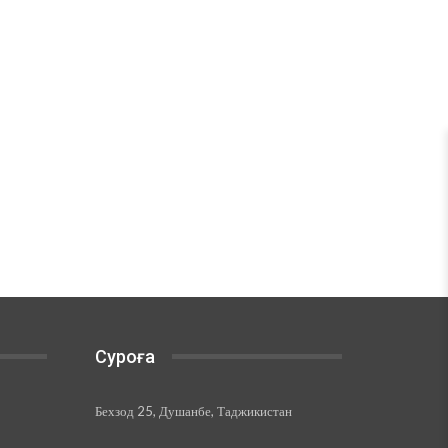
Суроға
Бехзод 25, Душанбе, Таджикистан