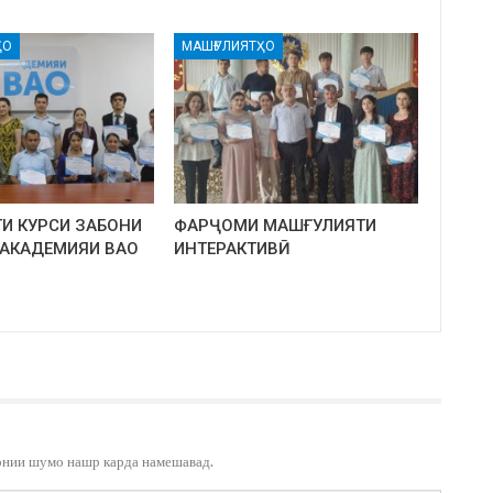
ҲО
МАШҒУЛИЯТҲО
И КУРСИ ЗАБОНИ
ФАРҶОМИ МАШҒУЛИЯТИ
 АКАДЕМИЯИ ВАО
ИНТЕРАКТИВӢ
онии шумо нашр карда намешавад.