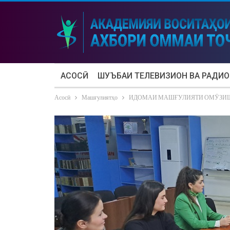
АСОСӢ
ШУЪБАИ ТЕЛЕВИЗИОН ВА РАДИО
Асосӣ
Машғулиятҳо
ИДОМАИ МАШҒУЛИЯТИ ОМӮЗИШ