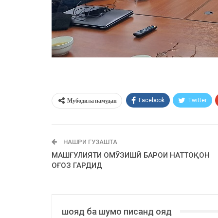
Мубодила намудан
Facebook
Twitter
НАШРИ ГУЗАШТА
МАШҒУЛИЯТИ ОМӮЗИШӢ БАРОИ НАТТОҚОН
ОҒОЗ ГАРДИД
шояд ба шумо писанд ояд