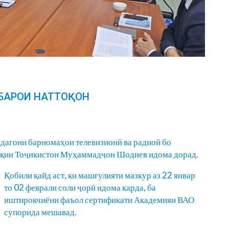
БАРОИ НАТТОҚОН
дагони барномаҳои телевизионӣ ва радиоӣ бо
лқии Тоҷикистон Муҳаммадҷон Шодиев идома дорад.
Қобили қайд аст, ки машғулияти мазкур аз 22 январ
то 02 феврали соли ҷорӣ идома карда, ба
иштирокчиёни фаъол сертификати Академияи ВАО
супорида мешавад.