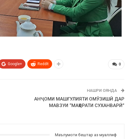
Google+
ReddIt
0
НАШРИ ОЯНДА
АНҶОМИ МАШҒУЛИЯТИ ОМӮЗИШӢ ДАР
МАВЗУИ “МАҲОРАТИ СУХАНВАРӢ”
Маълумоти бештар аз муаллиф