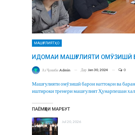
МАШҒУЛИЯТҲО
ИДОМАИ МАШҒУЛИЯТИ ОМӮЗИШӢ 
Дар
Jan 30, 2024
0
Аз Ҷониби
Admin
Машғулияти омӯзишӣ барои наттоқон ва баран
иштироки тренери машғулият Ҳунарпешаи ха
ПАЁМҲОИ МАРБУТ
Jul 20, 2026