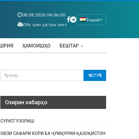
08.08.2026 04:06:00
Тоҷикӣ
Обу ҳаво дастрас нест
АШРИЯ
ҲАМОИШҲО
БЕШТАР
Охирин хабарҳо
СУРАТГУЗОРИШ
ОҒОЗИ САФАРИ КОРӢ БА ҶУМҲУРИИ ҚАЗОҚИСТОН