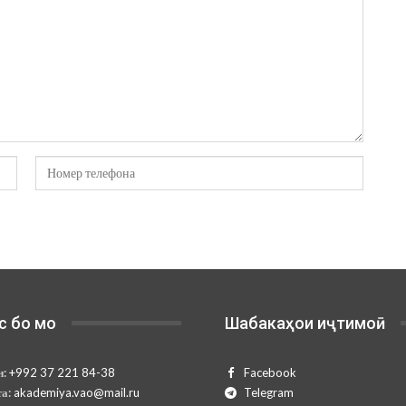
с бо мо
Шабакаҳои иҷтимоӣ
н:
+992 37 221 84-38
Facebook
та:
akademiya.vao@mail.ru
Telegram