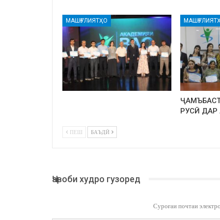
МАШҒУЛИЯТҲО
МАШҒУЛИЯТ
ҶАМЪБАСТ
РУСӢ ДАР
ПЕШ
БАЪДӢ
Ҷавоби худро гузоред
Суроғаи почтаи электр