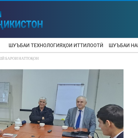
ШУЪБАИ ТЕХНОЛОГИЯҲОИ ИТТИЛООТӢ
ШУЪБАИ Н
Ӣ БАРОИ НАТТОҚОН