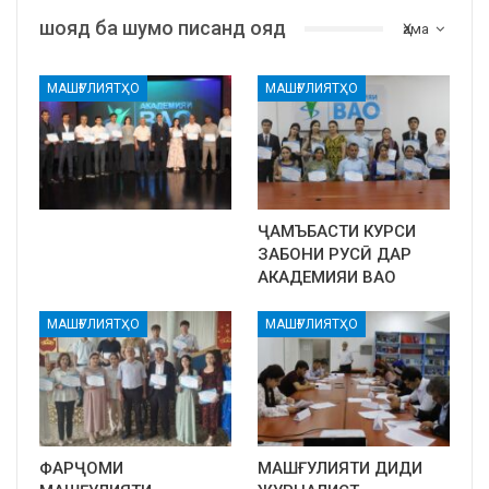
шояд ба шумо писанд ояд
Ҳама
МАШҒУЛИЯТҲО
МАШҒУЛИЯТҲО
ҶАМЪБАСТИ КУРСИ
ЗАБОНИ РУСӢ ДАР
АКАДЕМИЯИ ВАО
МАШҒУЛИЯТҲО
МАШҒУЛИЯТҲО
ФАРҶОМИ
МАШҒУЛИЯТИ ДИДИ