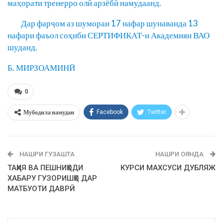
маҳорати тренерро олӣ арзёбӣ намудаанд.
Дар фарҷом аз шумораи 17 нафар шунаванда 13
нафари фаъол соҳиби СЕРТИФИКАТ-и Академияи ВАО
шуданд.
Б. МИРЗОАМИНӢ
0
Мубодила намудан
Facebook
Twitter
НАШРИ ГУЗАШТА
НАШРИ ОЯНДА
ТАҲИЯ ВА ПЕШНИҲОДИ
КУРСИ МАХСУСИ ДУБЛЯЖ
ХАБАРУ ГУЗОРИШҲО ДАР
МАТБУОТИ ДАВРӢ