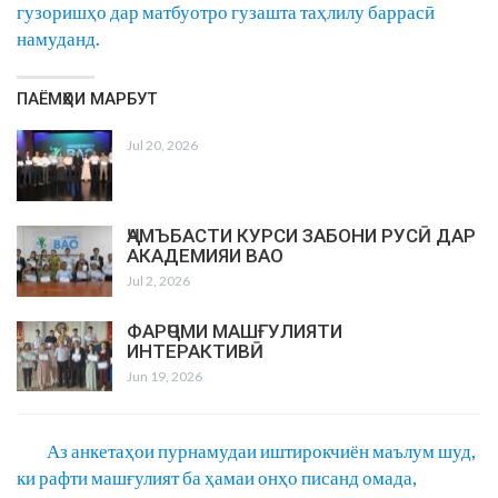
гузоришҳо дар матбуотро гузашта таҳлилу баррасӣ
намуданд.
ПАЁМҲОИ МАРБУТ
Jul 20, 2026
ҶАМЪБАСТИ КУРСИ ЗАБОНИ РУСӢ ДАР
АКАДЕМИЯИ ВАО
Jul 2, 2026
ФАРҶОМИ МАШҒУЛИЯТИ
ИНТЕРАКТИВӢ
Jun 19, 2026
Аз анкетаҳои пурнамудаи иштирокчиён маълум шуд,
ки рафти машғулият ба ҳамаи онҳо писанд омада,