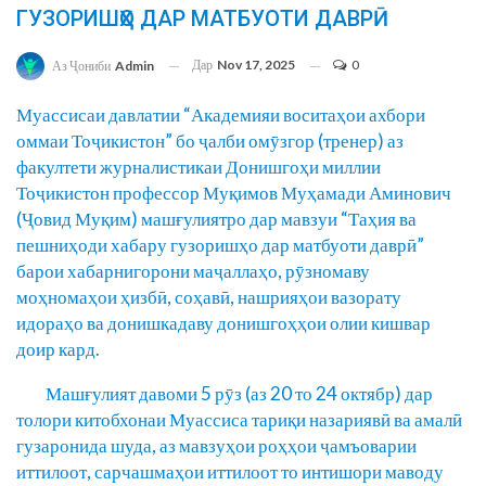
ГУЗОРИШҲО ДАР МАТБУОТИ ДАВРӢ
Дар
Nov 17, 2025
0
Аз Ҷониби
Admin
Муассисаи давлатии “Академияи воситаҳои ахбори
оммаи Тоҷикистон” бо ҷалби омӯзгор (тренер) аз
факултети журналистикаи Донишгоҳи миллии
Тоҷикистон профессор Муқимов Муҳамади Аминович
(Ҷовид Муқим) машғулиятро дар мавзуи “Таҳия ва
пешниҳоди хабару гузоришҳо дар матбуоти даврӣ”
барои хабарнигорони маҷаллаҳо, рӯзномаву
моҳномаҳои ҳизбӣ, соҳавӣ, нашрияҳои вазорату
идораҳо ва донишкадаву донишгоҳҳои олии кишвар
доир кард.
Машғулият давоми 5 рӯз (аз 20 то 24 октябр) дар
толори китобхонаи Муассиса тариқи назариявӣ ва амалӣ
гузаронида шуда, аз мавзуҳои роҳҳои ҷамъоварии
иттилоот, сарчашмаҳои иттилоот то интишори маводу