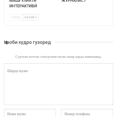
МАШҒУЛИЯТИ
ЖУРНАЛИСТ
ИНТЕРАКТИВӢ
ПЕШ
БАЪДӢ
Ҷавоби худро гузоред
Суроғаи почтаи электронии шумо нашр карда намешавад.