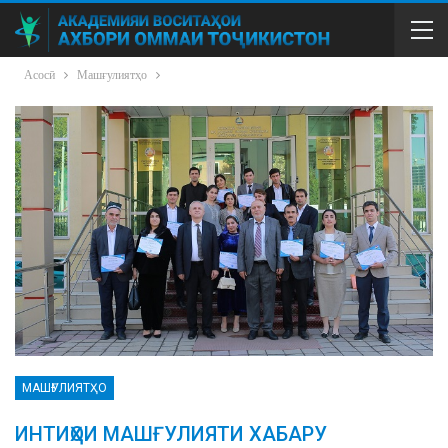
Асосӣ
Машғулиятҳо
МАШҒУЛИЯТҲО
ИНТИҲОИ МАШҒУЛИЯТИ ХАБАРУ