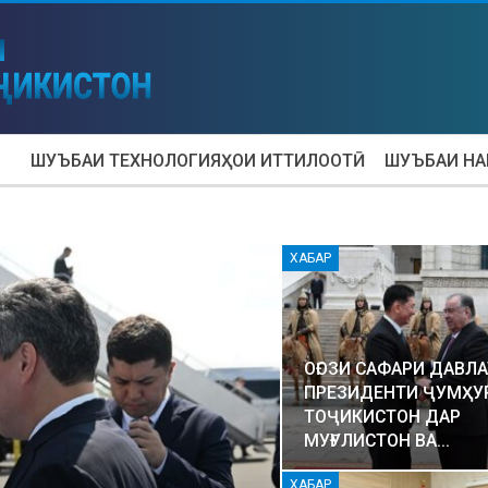
ШУЪБАИ ТЕХНОЛОГИЯҲОИ ИТТИЛООТӢ
ШУЪБАИ Н
ХАБАР
ОҒОЗИ САФАРИ ДАВЛ
ПРЕЗИДЕНТИ ҶУМҲУ
ТОҶИКИСТОН ДАР
МУҒУЛИСТОН ВА…
ХАБАР