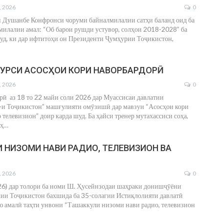
, 2026
0
и Душанбе Конфронси чоруми байналмилалии сатҳи баланд оид ба
милалии амал: “Об барои рушди устувор, солҳои 2018-2028” ба
муд, ки дар ифтитоҳи он Президенти Ҷумҳурии Тоҷикистон,
УРСИ АСОСҲОИ КОРИ НАВОРБАРДОРӢ
, 2026
0
рӣ аз 18 то 22 майи соли 2026 дар Муассисаи давлатии
и Тоҷикистон” машғулияти омӯзишӣ дар мавзуи “Асосҳои кори
 телевизион” доир карда шуд. Ба ҳайси тренер мутахассиси соҳа,
ҳ
…
 НИЗОМИ НАВИ РАДИО, ТЕЛЕВИЗИОН ВА
, 2026
0
26) дар толори ба номи Ш. Ҳусейнзодаи шаҳраки донишҷӯёни
и Тоҷикистон бахшида ба 35-солагии Истиқлолияти давлатӣ
 амалӣ таҳти унвони “Ташаккули низоми нави радио, телевизион