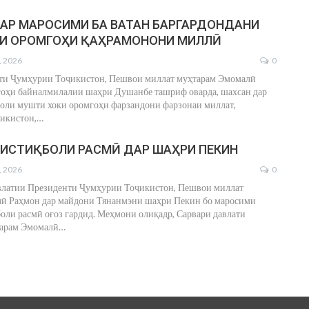
АР МАРОСИМИ БА ВАТАН БАРГАРДОНДАНИ
И ОРОМГОҲИ ҚАҲРАМОНОНИ МИЛЛӢ
, 2026
0
ти Ҷумҳурии Тоҷикистон, Пешвои миллат муҳтарам Эмомалӣ
гоҳи байналмилалии шаҳри Душанбе ташриф оварда, шахсан дар
оли мушти хоки оромгоҳи фарзандони фарзонаи миллат,
икистон,
…
ИСТИҚБОЛИ РАСМӢ ДАР ШАҲРИ ПЕКИН
, 2026
0
влатии Президенти Ҷумҳурии Тоҷикистон, Пешвои миллат
ӣ Раҳмон дар майдони Тянанмэни шаҳри Пекин бо маросими
оли расмӣ оғоз гардид.
Меҳмони олиқадр, Сарвари давлати
тарам Эмомалӣ
…