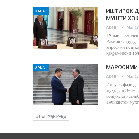
ИШТИРОК Д
ХАБАР
МУШТИ ХОК
ADMIN
May 19
19 май Президен
Раҳмон ба фуруд
маросими истиқб
қаҳрамонони Тоҷ
МАРОСИМИ 
ХАБАР
ADMIN
May 12
Имрӯз сафари да
муҳтарам Эмомал
бошукуҳи истиқб
Тоҷикистон муҳ
НАШРҲОИ КӮҲНА