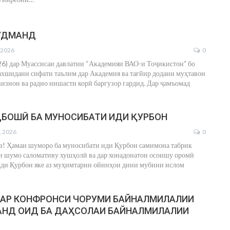
УДМАНД
 2026
0
26) дар Муассисаи давлатии “Академияи ВАО-и Тоҷикистон” бо
ахшидани сифати таълим дар Академия ва тағйир додани муҳтавои
изион ва радио нишасти корӣ баргузор гардид. Дар ҷамъомад
БОШӢ БА МУНОСИБАТИ ИДИ ҚУРБОН
, 2026
0
з!
Ҳамаи шуморо ба муносибати иди Қурбон самимона табрик
ки шумо саломативу хушҳолӣ ва дар хонадонатон осоишу оромӣ
ди Қурбон яке аз муҳимтарин ойинҳои дини мубини ислом
АР КОНФРОНСИ ЧОРУМИ БАЙНАЛМИЛАЛИИ
АНД ОИД БА ДАҲСОЛАИ БАЙНАЛМИЛАЛИИ