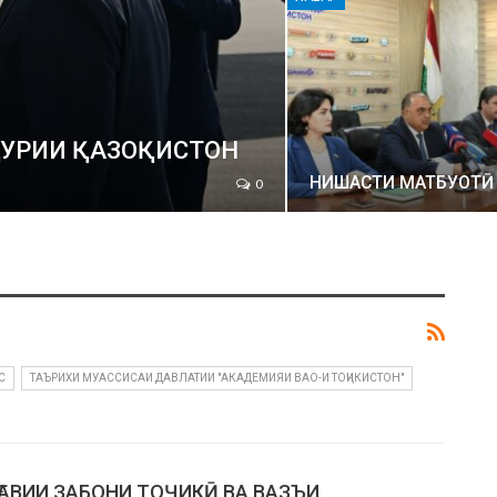
МҲУРИИ ҚАЗОҚИСТОН
НИШАСТИ МАТБУОТӢ
0
С
ТАЪРИХИ МУАССИСАИ ДАВЛАТИИ "АКАДЕМИЯИ ВАО-И ТОҶИКИСТОН"
ҒАВИИ ЗАБОНИ ТОҶИКӢ ВА ВАЗЪИ