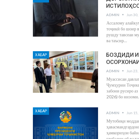
ИСТИЛОҲСО
ADMIN
Jun 30,
Ассалому алайкум
тоҷикӣ бо шоир 
рушду тавсеаи м
ва таъсир
…
БОЗДИДИ И
ХАБАР
ОСОРХОНА
ADMIN
Jun 23,
Муассисаи давла
Ҷумҳурии Тоҷики
забони русиро аз
2026) бо низоми
ХАБАР
ADMIN
Jun 15,
Мутобиқи моддаи
ҳавасмандгардонӣ
ҳамкориҳои байна
глобалии об ва т