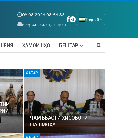
09.08.2026 08:56:34
Тоҷикӣ
Обу ҳаво дастрас нест
АШРИЯ
ҲАМОИШҲО
БЕШТАР
ХАБАР
АТИИ
РИИ
ҶАМЪБАСТИ ҲИСОБОТИ
ШАШМОҲА
ХАБАР