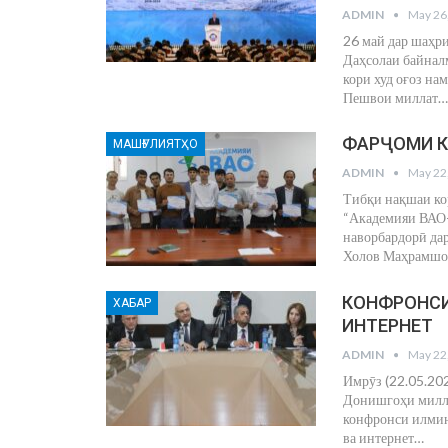
ADMIN
May 26
26 май дар шаҳр
Даҳсолаи байнал
кори худ оғоз на
Пешвои миллат
…
ФАРҶОМИ К
МАШҒУЛИЯТҲО
ADMIN
May 22
Тибқи нақшаи ко
“Академияи ВАО-
наворбардорӣ дар
Холов Маҳрамшо
КОНФРОНСИ
ХАБАР
ИНТЕРНЕТ
ADMIN
May 22
Имрӯз (22.05.20
Донишгоҳи милли
конфронси илмию
ва интернет
…