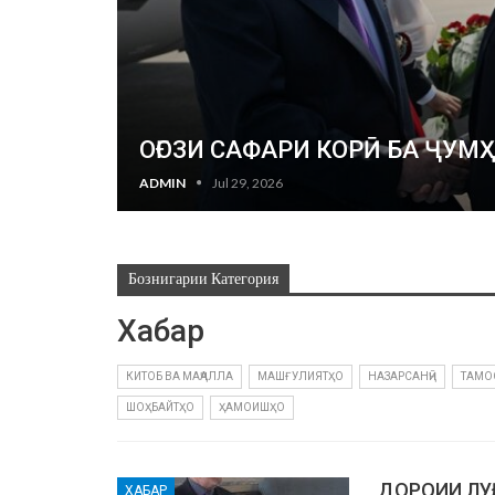
ОҒОЗИ САФАРИ КОРӢ БА ҶУ
ADMIN
Jul 29, 2026
Бознигарии Категория
Хабар
КИТОБ ВА МАҶАЛЛА
МАШҒУЛИЯТҲО
НАЗАРСАНҶӢ
ТАМО
ШОҲБАЙТҲО
ҲАМОИШҲО
ДОРОИИ ЛУ
ХАБАР