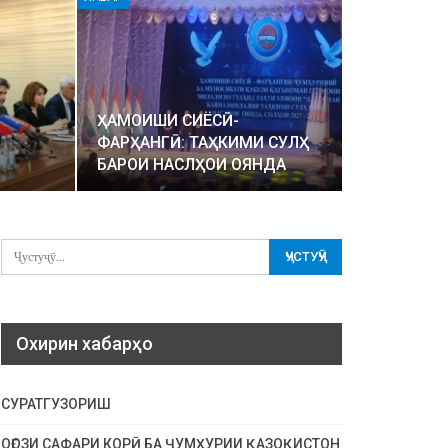
ҲАМОИШИ СИЁСӢ-
ФАРҲАНГӢ: ТАҲКИМИ СУЛҲ
БАРОИ НАСЛҲОИ ОЯНДА
Охирин хабарҳо
СУРАТГУЗОРИШ
ОҒОЗИ САФАРИ КОРӢ БА ҶУМҲУРИИ ҚАЗОҚИСТОН