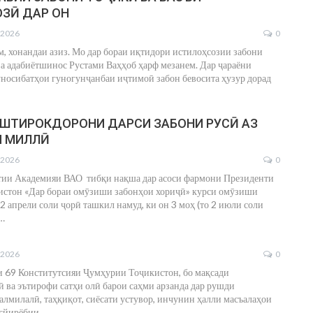
ЗӢ ДАР ОН
 2026
0
, хонандаи азиз. Мо дар бораи иқтидори истилоҳсозии забони
ва адабиётшинос Рустами Ваҳҳоб ҳарф мезанем.
Дар ҷараёни
уносибатҳои гуногунҷанбаи иҷтимоӣ забон бевосита ҳузур дорад
ШТИРОКДОРОНИ ДАРСИ ЗАБОНИ РУСӢ АЗ
И МИЛЛӢ
 2026
0
тии Академияи ВАО тибқи нақша дар асоси фармони Президенти
стон «Дар бораи омӯзиши забонҳои хориҷӣ» курси омӯзиши
 2 апрели соли ҷорӣ ташкил намуд, ки он 3 моҳ (то 2 июли соли
…
 2026
0
 69 Конститутсияи Ҷумҳурии Тоҷикистон, бо мақсади
 ва эътирофи сатҳи олӣ барои саҳми арзанда дар рушди
лмилалӣ, таҳқиқот, сиёсати устувор, инчунин ҳалли масъалаҳои
ағйирёбии
…