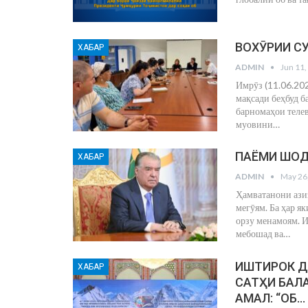
ВОХӮРИИ С
ХАБАР
ADMIN
Jun 11,
Имрӯз (11.06.20
мақсади беҳбуд б
барномаҳои телев
муовини
…
ПАЁМИ ШОД
ХАБАР
ADMIN
May 26
Ҳамватанони ази
мегӯям.
Ба ҳар я
орзу менамоям.
И
мебошад ва
…
ИШТИРОК Д
ХАБАР
САТҲИ БАЛ
АМАЛ: “ОБ…