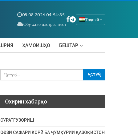
08.08.2026 04:54:36
Тоҷикӣ
Обу ҳаво дастрас нест
АШРИЯ
ҲАМОИШҲО
БЕШТАР
Охирин хабарҳо
СУРАТГУЗОРИШ
ОҒОЗИ САФАРИ КОРӢ БА ҶУМҲУРИИ ҚАЗОҚИСТОН