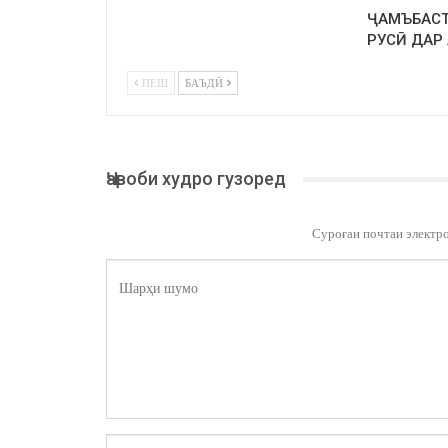
ҶАМЪБАСТ
РУСӢ ДАР
ПЕШ
БАЪДӢ
Ҷавоби худро гузоред
Суроғаи почтаи электр