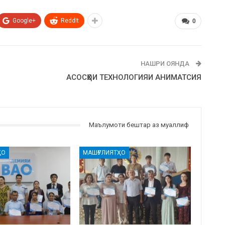
Google+
ReddIt
0
НАШРИ ОЯНДА
АСОСҲОИ ТЕХНОЛОГИЯИ АНИМАТСИЯ
Маълумоти бештар аз муаллиф
ҲО
МАШҒУЛИЯТҲО