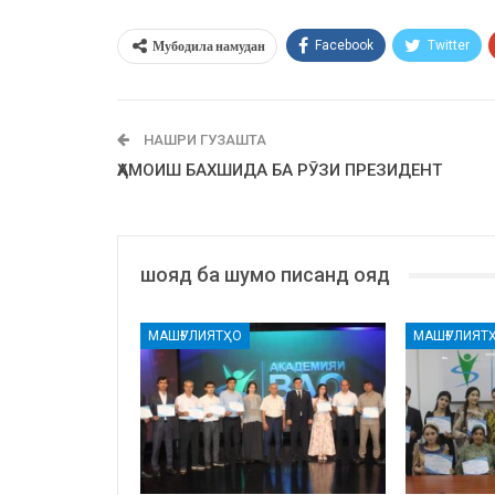
Мубодила намудан
Facebook
Twitter
НАШРИ ГУЗАШТА
ҲАМОИШ БАХШИДА БА РӮЗИ ПРЕЗИДЕНТ
шояд ба шумо писанд ояд
МАШҒУЛИЯТҲО
МАШҒУЛИЯТ