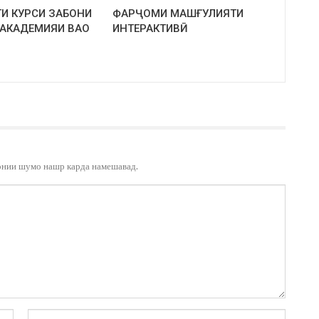
И КУРСИ ЗАБОНИ
ФАРҶОМИ МАШҒУЛИЯТИ
 АКАДЕМИЯИ ВАО
ИНТЕРАКТИВӢ
онии шумо нашр карда намешавад.