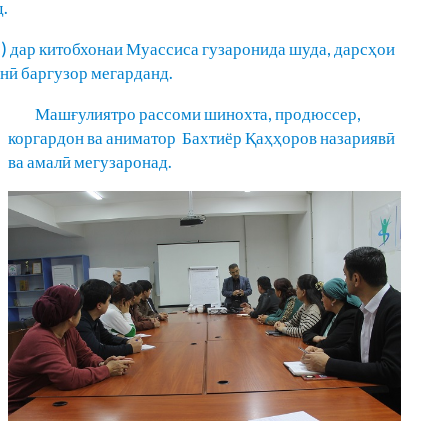
.
 дар китобхонаи Муассиса гузаронида шуда, дарсҳои
нӣ баргузор мегарданд.
Машғулиятро рассоми шинохта, продюссер,
коргардон ва аниматор Бахтиёр Қаҳҳоров назариявӣ
ва амалӣ мегузаронад.