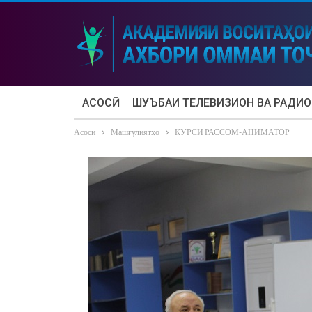
АСОСӢ
ШУЪБАИ ТЕЛЕВИЗИОН ВА РАДИО
Асосӣ
Машғулиятҳо
КУРСИ РАССОМ-АНИМАТОР