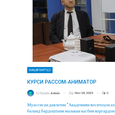
МАШҒУЛИЯТҲО
КУРСИ РАССОМ-АНИМАТОР
Дар
Nov 18, 2025
0
Аз Ҷониби
Admin
Муассисаи давлатии “Академияи воситаҳои ах
баланд бардоштани малакаи касбии коргардо