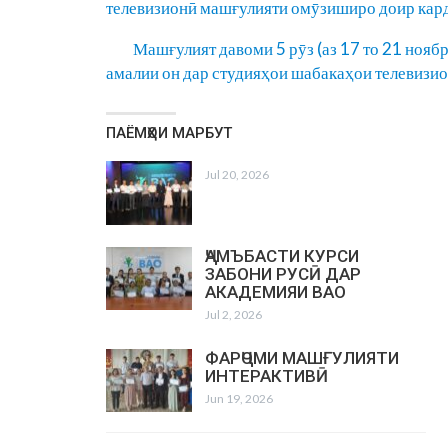
телевизионӣ машғулияти омӯзиширо доир кард
Машғулият давоми 5 рӯз (аз 17 то 21 ноябр)
амалии он дар студияҳои шабакаҳои телевизио
ПАЁМҲОИ МАРБУТ
Jul 20, 2026
ҶАМЪБАСТИ КУРСИ
ЗАБОНИ РУСӢ ДАР
АКАДЕМИЯИ ВАО
Jul 2, 2026
ФАРҶОМИ МАШҒУЛИЯТИ
ИНТЕРАКТИВӢ
Jun 19, 2026