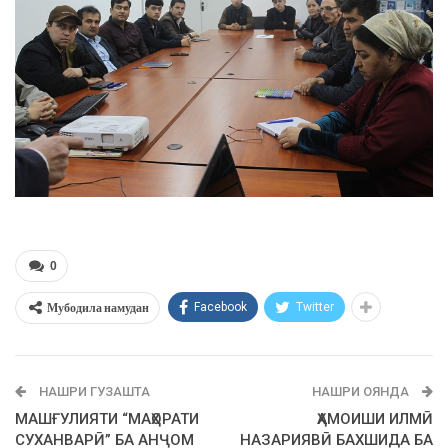
0
Мубодила намудан
Facebook
Twitter
НАШРИ ГУЗАШТА
НАШРИ ОЯНДА
МАШҒУЛИЯТИ “МАҲОРАТИ
ҲАМОИШИ ИЛМӢ
СУХАНВАРӢ” БА АНҶОМ
НАЗАРИЯВӢ БАХШИДА БА