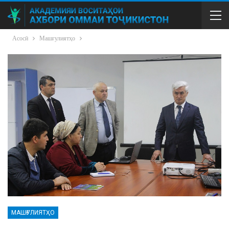
Асосӣ
Машғулиятҳо
МАШҒУЛИЯТҲО