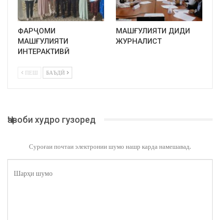
ФАРҶОМИ
МАШҒУЛИЯТИ ДИДИ
МАШҒУЛИЯТИ
ЖУРНАЛИСТ
ИНТЕРАКТИВӢ
ПЕШ
БАЪДӢ
Ҷавоби худро гузоред
Суроғаи почтаи электронии шумо нашр карда намешавад.