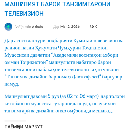
МАШҒУЛИЯТ БАРОИ ТАНЗИМГАРОНИ
ТЕЛЕВИЗИОН
Дар
Mar 2, 2026
0
Аз Ҷониби
Admin
Дар асоси дастури роҳбарияти Кумитаи телевизион ва
радиои назди Ҳукумати Ҷумҳурии Тоҷикистон
Муассисаи давлатии “Академияи воситаҳои ахбори
оммаи Тоҷикистон” машғулияти набатиро барои
танзимгарони шабакаҳои телевизионӣ таҳти унвони
“Танзим ва дизайни барномаҳо (автоэфект)” баргузор
намуд.
Машғулият давоми 5 рӯз (аз 02 то 06 март) дар толори
китобхонаи муассиса гузаронида шуда, нозукиҳои
танзимгарӣ ва дизайни онҳо омӯзонида мешавад.
ПАЁМҲОИ МАРБУТ