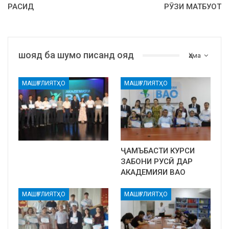
РАСИД
РӮЗИ МАТБУОТ
шояд ба шумо писанд ояд
Ҳама
МАШҒУЛИЯТҲО
МАШҒУЛИЯТҲО
ҶАМЪБАСТИ КУРСИ
ЗАБОНИ РУСӢ ДАР
АКАДЕМИЯИ ВАО
МАШҒУЛИЯТҲО
МАШҒУЛИЯТҲО