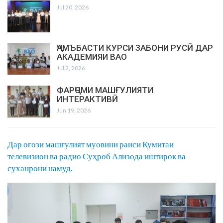
Jul 20, 2026
ҶАМЪБАСТИ КУРСИ ЗАБОНИ РУСӢ ДАР
АКАДЕМИЯИ ВАО
Jul 2, 2026
ФАРҶОМИ МАШҒУЛИЯТИ
ИНТЕРАКТИВӢ
Jun 19, 2026
Дар оғози машғулият муовини раиси Кумитаи
телевизион ва радио Суҳроб Ализода иштирок ва
суханронӣ намуд.