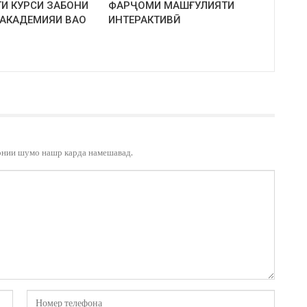
И КУРСИ ЗАБОНИ
ФАРҶОМИ МАШҒУЛИЯТИ
 АКАДЕМИЯИ ВАО
ИНТЕРАКТИВӢ
онии шумо нашр карда намешавад.