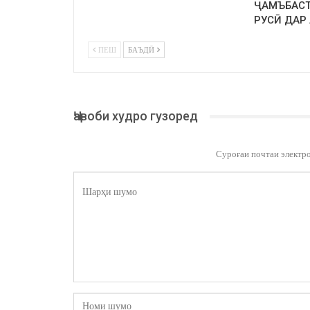
ҶАМЪБАСТ
РУСӢ ДАР
ПЕШ
БАЪДӢ
Ҷавоби худро гузоред
Суроғаи почтаи электр