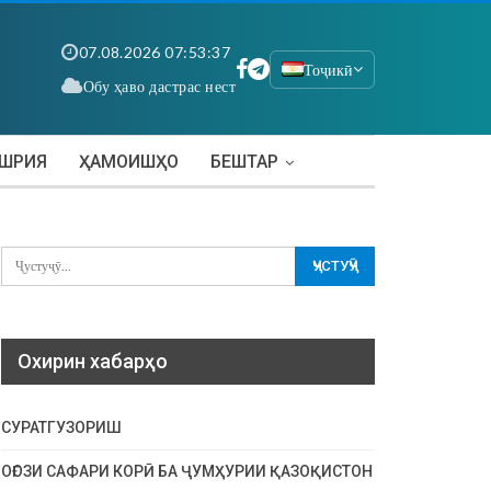
07.08.2026 07:53:37
Тоҷикӣ
Обу ҳаво дастрас нест
АШРИЯ
ҲАМОИШҲО
БЕШТАР
Охирин хабарҳо
СУРАТГУЗОРИШ
ОҒОЗИ САФАРИ КОРӢ БА ҶУМҲУРИИ ҚАЗОҚИСТОН