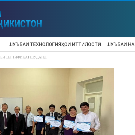
ШУЪБАИ ТЕХНОЛОГИЯҲОИ ИТТИЛООТӢ
ШУЪБАИ Н
БИ СЕРТИФИКАТ ШУДАНД