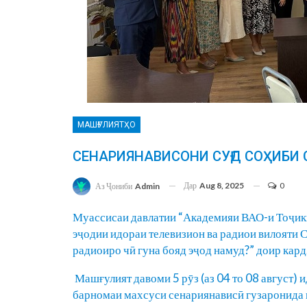
МАШҒУЛИЯТҲО
СЕНАРИЯНАВИСОНИ СУҒД СОҲИБИ
Дар
Aug 8, 2025
0
Аз Ҷониби
Admin
Муассисаи давлатии “Академияи ВАО-и Тоҷи
эҷодии идораи телевизион ва радиои вилояти 
радиоиро чӣ гуна бояд эҷод намуд?” доир кард
Машғулият давоми 5 рӯз (аз 04 то 08 август) 
барномаи махсуси сенариянависӣ гузаронида 