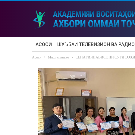
АСОСӢ
ШУЪБАИ ТЕЛЕВИЗИОН ВА РАДИО
Асосӣ
Машғулиятҳо
СЕНАРИЯНАВИСОНИ СУҒД СОҲИ