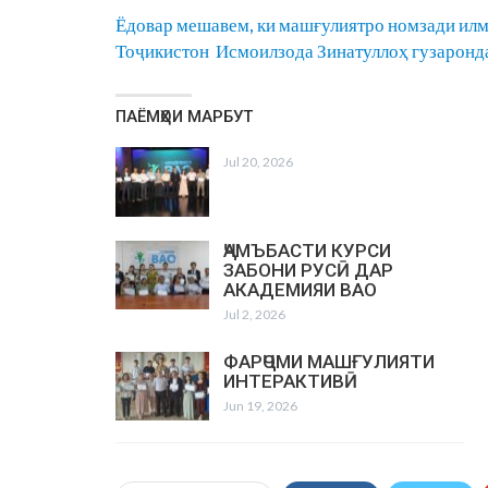
Ёдовар мешавем, ки машғулиятро номзади ил
Тоҷикистон Исмоилзода Зинатуллоҳ гузаронд
ПАЁМҲОИ МАРБУТ
Jul 20, 2026
ҶАМЪБАСТИ КУРСИ
ЗАБОНИ РУСӢ ДАР
АКАДЕМИЯИ ВАО
Jul 2, 2026
ФАРҶОМИ МАШҒУЛИЯТИ
ИНТЕРАКТИВӢ
Jun 19, 2026