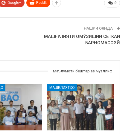
Google+
ReddIt
0
НАШРИ ОЯНДА
МАШҒУЛИЯТИ ОМӮЗИШИИ СЕТКАИ
БАРНОМАСОЗӢ
Маълумоти бештар аз муаллиф
ҲО
МАШҒУЛИЯТҲО