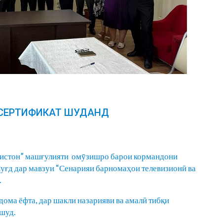
 СЕРТИФИКАТ ШУДАНД
кистон” машғулияти омӯзишро барои кормандони
Суғд дар мавзуи “Сенарияи барномаҳои телевизионӣ ва
.
идома ёфта, дар шакли назарияви ва амалӣ тибқи
шуд.