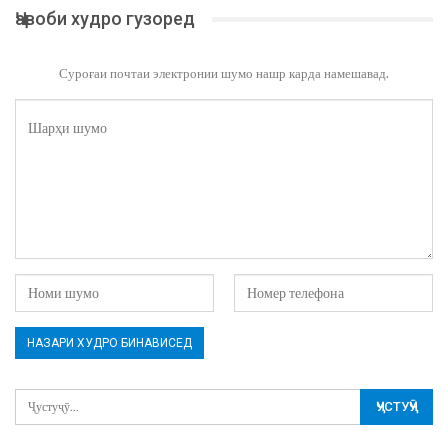
Ҷавоби худро гузоред
Суроғаи почтаи электронии шумо нашр карда намешавад.