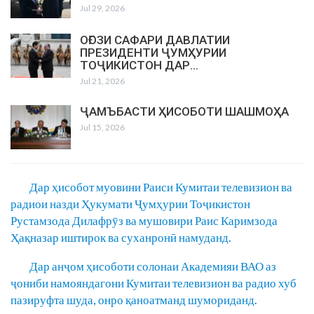
Jul 29, 2026
ОҒОЗИ САФАРИ ДАВЛАТИИ
ПРЕЗИДЕНТИ ҶУМҲУРИИ
ТОҶИКИСТОН ДАР…
Jul 21, 2026
ҶАМЪБАСТИ ҲИСОБОТИ ШАШМОҲА
Jul 15, 2026
Дар ҳисобот муовини Раиси Кумитаи телевизион ва
радиои назди Ҳукумати Ҷумҳурии Тоҷикистон
Рустамзода Дилафрӯз ва мушовири Раис Каримзода
Ҳақназар иштирок ва суханронӣ намуданд.
Дар анҷом ҳисоботи солонаи Академияи ВАО аз
ҷониби намояндагони Кумитаи телевизион ва радио хуб
пазируфта шуда, онро қаноатманд шумориданд.