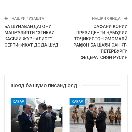
НАШРИ ГУЗАШТА
НАШРИ ОЯНДА
БА ШУНАВАНДАГОНИ
САФАРИ КОРИИ
МАШҒУЛИЯТИ “ЭТИКАИ
ПРЕЗИДЕНТИ ҶУМҲУРИИ
КАСБИИ ЖУРНАЛИСТ”
ТОҶИКИСТОН ЭМОМАЛӢ
СЕРТИФИКАТ ДОДА ШУД
РАҲМОН БА ШАҲРИ САНКТ-
ПЕТЕРБУРГИ
ФЕДЕРАТСИЯИ РУСИЯ
шояд ба шумо писанд ояд
ХАБАР
ХАБАР