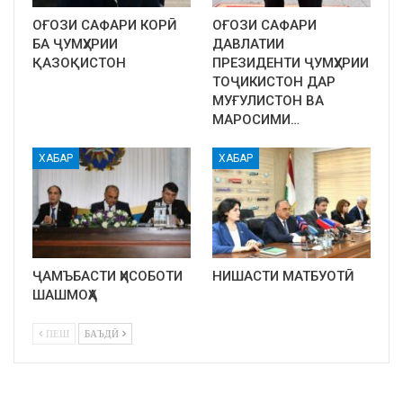
ОҒОЗИ САФАРИ КОРӢ
ОҒОЗИ САФАРИ
БА ҶУМҲУРИИ
ДАВЛАТИИ
ҚАЗОҚИСТОН
ПРЕЗИДЕНТИ ҶУМҲУРИИ
ТОҶИКИСТОН ДАР
МУҒУЛИСТОН ВА
МАРОСИМИ…
ХАБАР
ХАБАР
ҶАМЪБАСТИ ҲИСОБОТИ
НИШАСТИ МАТБУОТӢ
ШАШМОҲА
ПЕШ
БАЪДӢ