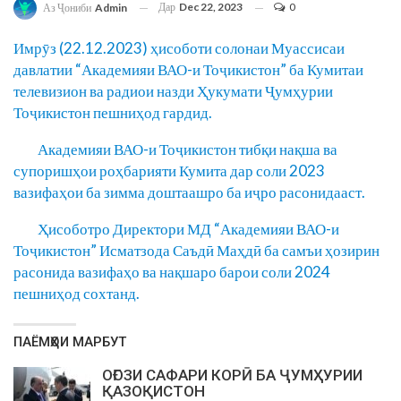
Дар
Dec 22, 2023
0
Аз Ҷониби
Admin
Имрӯз (22.12.2023) ҳисоботи солонаи Муассисаи
давлатии “Академияи ВАО-и Тоҷикистон” ба Кумитаи
телевизион ва радиои назди Ҳукумати Ҷумҳурии
Тоҷикистон пешниҳод гардид.
Академияи ВАО-и Тоҷикистон тибқи нақша ва
супоришҳои роҳбарияти Кумита дар соли 2023
вазифаҳои ба зимма доштаашро ба иҷро расонидааст.
Ҳисоботро Директори МД “Академияи ВАО-и
Тоҷикистон” Исматзода Саъдӣ Маҳдӣ ба самъи ҳозирин
расонида вазифаҳо ва нақшаро барои соли 2024
пешниҳод сохтанд.
ПАЁМҲОИ МАРБУТ
ОҒОЗИ САФАРИ КОРӢ БА ҶУМҲУРИИ
ҚАЗОҚИСТОН