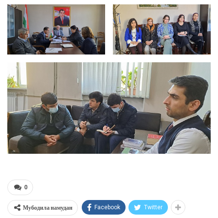
0
Мубодила намудан
Facebook
Twitter