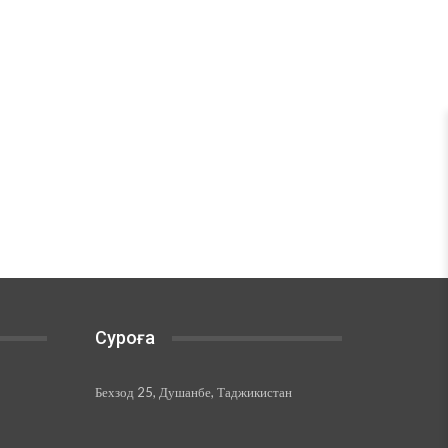
Суроға
Бехзод 25, Душанбе, Таджикистан