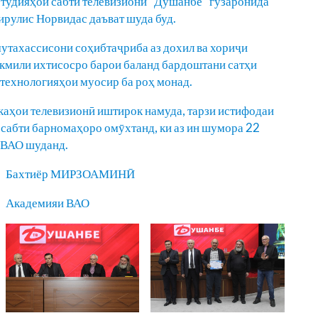
 студияҳои сабти телевизиони “Душанбе” гузаронида
Бирулис Норвидас даъват шуда буд.
мутахассисони соҳибтаҷриба аз дохил ва хориҷи
акмили ихтисосро барои баланд бардоштани сатҳи
 технологияҳои муосир ба роҳ монад.
аҳои телевизионӣ иштирок намуда, тарзи истифодаи
 сабти барномаҳоро омӯхтанд, ки аз ин шумора 22
 ВАО шуданд.
Бахтиёр МИРЗОАМИНӢ
Академияи ВАО