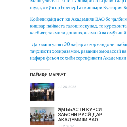
Машғулият аз 14 то 17 январи соли равон дар
шуда, омӯзгор (тренер) аз кишвари Булғория 
Қобили қайд аст, ки Академияи ВАО бо ҷалби 
кишвар пайваста талош мекунад, то курсҳои т
касбият, такмили донишҳои амалӣ ва омӯзишӣ
Дар машғулият 30 нафар аз кормандони шабак
таҷҳизоти ҳозиразамон, раванди омодасозӣ ва
нафари фаъол соҳиби сертификати Академияи
ПАЁМҲОИ МАРБУТ
Jul 20, 2026
ҶАМЪБАСТИ КУРСИ
ЗАБОНИ РУСӢ ДАР
АКАДЕМИЯИ ВАО
Jul 2, 2026