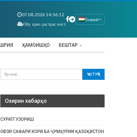
07.08.2026 14:56:13
Тоҷикӣ
Обу ҳаво дастрас нест
АШРИЯ
ҲАМОИШҲО
БЕШТАР
Охирин хабарҳо
СУРАТГУЗОРИШ
ОҒОЗИ САФАРИ КОРӢ БА ҶУМҲУРИИ ҚАЗОҚИСТОН