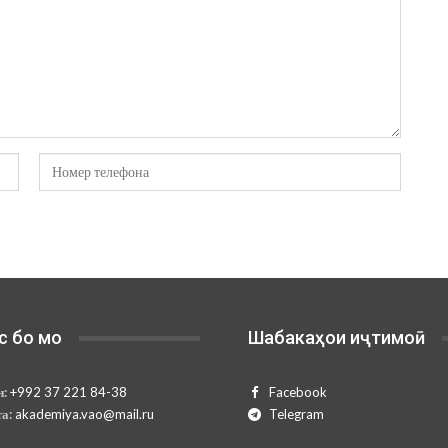
с бо мо
Шабакаҳои иҷтимоӣ
н:
+992 37 221 84-38
Facebook
та:
akademiya.vao@mail.ru
Telegram