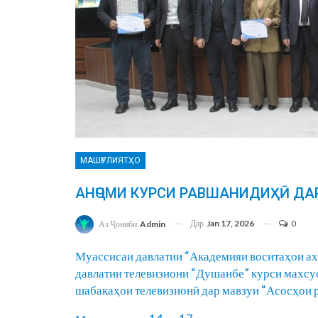
МАШҒУЛИЯТҲО
АНҶОМИ КУРСИ РАВШАНИДИҲӢ ДА
Дар
Jan 17, 2026
0
Аз Ҷониби
Admin
Муассисаи давлатии “Академияи воситаҳои ах
давлатии телевизиони “Душанбе” курси махсу
шабакаҳои телевизионӣ дар мавзуи “Асосҳои р