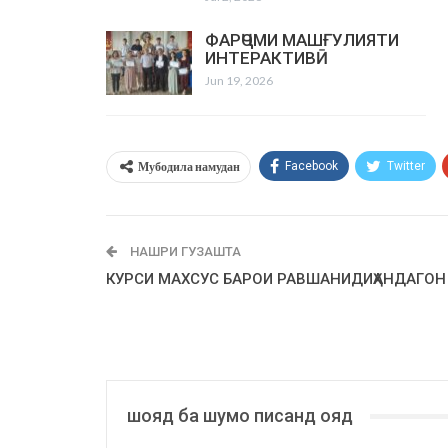
ФАРҶОМИ МАШҒУЛИЯТИ
ИНТЕРАКТИВӢ
Jun 19, 2026
Мубодила намудан
Facebook
Twitter
НАШРИ ГУЗАШТА
КУРСИ МАХСУС БАРОИ РАВШАНИДИҲАНДАГОН
шояд ба шумо писанд ояд