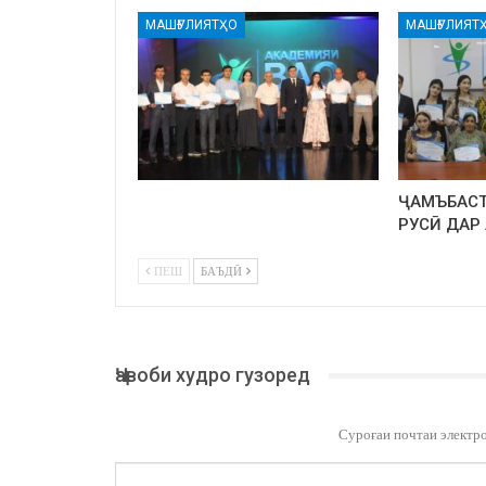
МАШҒУЛИЯТҲО
МАШҒУЛИЯТ
ҶАМЪБАСТ
РУСӢ ДАР
ПЕШ
БАЪДӢ
Ҷавоби худро гузоред
Суроғаи почтаи электр