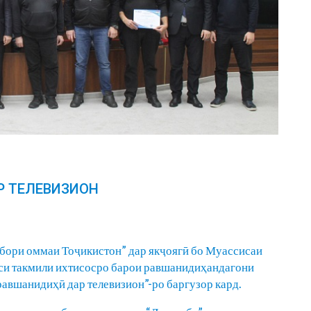
Р ТЕЛЕВИЗИОН
бори оммаи Тоҷикистон” дар якҷоягӣ бо Муассисаи
си такмили ихтисосро барои равшанидиҳандагони
авшанидиҳӣ дар телевизион”-ро баргузор кард.