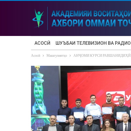
АСОСӢ
ШУЪБАИ ТЕЛЕВИЗИОН ВА РАДИО
Асосӣ
Машғулиятҳо
АНҶОМИ КУРСИ РАВШАНИДИҲӢ 