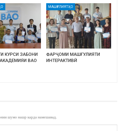
ҲО
МАШҒУЛИЯТҲО
И КУРСИ ЗАБОНИ
ФАРҶОМИ МАШҒУЛИЯТИ
 АКАДЕМИЯИ ВАО
ИНТЕРАКТИВӢ
онии шумо нашр карда намешавад.