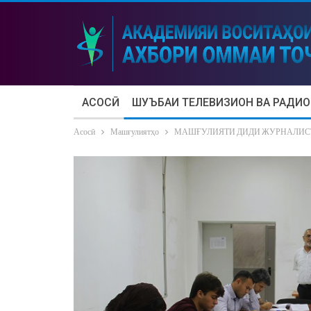
АСОСӢ
ШУЪБАИ ТЕЛЕВИЗИОН ВА РАДИО
Асосӣ
Машғулиятҳо
МАШҒУЛИЯТИ ДИДИ ЖУРНАЛИС