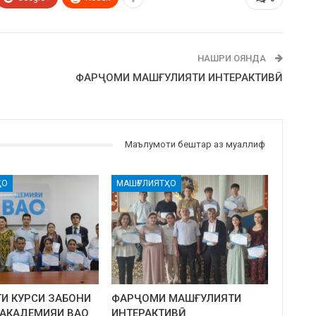
НАШРИ ОЯНДА
ФАРҶОМИ МАШҒУЛИЯТИ ИНТЕРАКТИВӢ
Маълумоти бештар аз муаллиф
ҲО
МАШҒУЛИЯТҲО
И КУРСИ ЗАБОНИ
ФАРҶОМИ МАШҒУЛИЯТИ
 АКАДЕМИЯИ ВАО
ИНТЕРАКТИВӢ