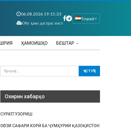
06.08.2026 19:15:34
Тоҷикӣ
Обу ҳаво дастрас нест
АШРИЯ
ҲАМОИШҲО
БЕШТАР
Охирин хабарҳо
СУРАТГУЗОРИШ
ОҒОЗИ САФАРИ КОРӢ БА ҶУМҲУРИИ ҚАЗОҚИСТОН