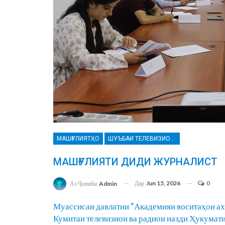
МАШҒУЛИЯТҲО
ШУЪБАИ ТЕЛЕВИЗИОН ВА РАДИО
МАШҒУЛИЯТИ ДИДИ ЖУРНАЛИСТ
Дар
Jun 15, 2026
0
Аз Ҷониби
Admin
Муассисаи давлатии “Академияи воситаҳои ах
Кумитаи телевизион ва радиои назди Ҳукума