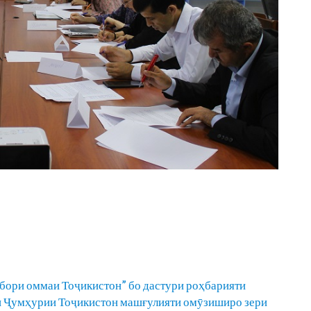
бори оммаи Тоҷикистон” бо дастури роҳбарияти
ти Ҷумҳурии Тоҷикистон машғулияти омӯзиширо зери