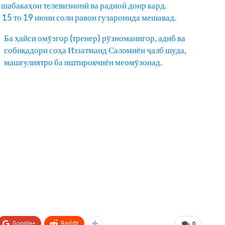
шабакаҳои телевизионӣ ва радиоӣ доир кард.
 15 то 19 июни соли равон гузаронида мешавад.
Ба ҳайси омӯзгор (тренер) рӯзноманигор, адиб ва
собиқадори соҳа Иззатманд Саломиён ҷалб шуда,
машғулиятро ба иштирокчиён меомӯзонад.
Google+
ReddIt
0