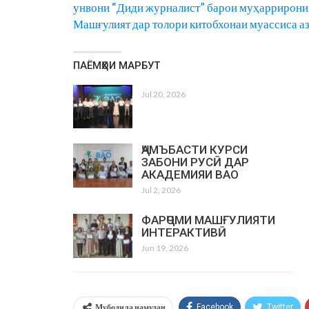
унвони “Диди журналист” барои муҳаррирони 
Машғулият дар толори китобхонаи муассиса аз
ПАЁМҲОИ МАРБУТ
Jul 20, 2026
ҶАМЪБАСТИ КУРСИ
ЗАБОНИ РУСӢ ДАР
АКАДЕМИЯИ ВАО
Jul 2, 2026
ФАРҶОМИ МАШҒУЛИЯТИ
ИНТЕРАКТИВӢ
Jun 19, 2026
Мубодила намудан
Facebook
Twitter