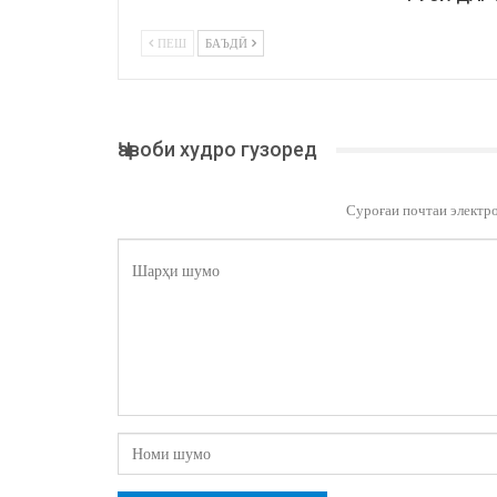
ПЕШ
БАЪДӢ
Ҷавоби худро гузоред
Суроғаи почтаи электр