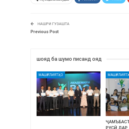
НАШРИ ГУЗАШТА
Previous Post
шояд ба шумо писанд ояд
МАШҒУЛИЯТҲО
МАШҒУЛИЯТ
ҶАМЪБАСТ
РУСӢ ДАР